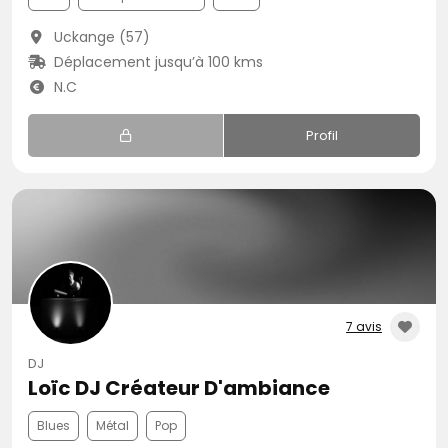
Uckange (57)
Déplacement jusqu’à 100 kms
N.C
Profil
7 avis
DJ
Loïc DJ Créateur D'ambiance
Blues
Métal
Pop