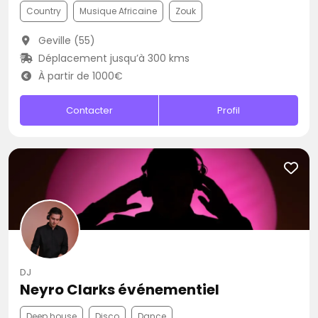
Country
Musique Africaine
Zouk
Geville (55)
Déplacement jusqu’à 300 kms
À partir de 1000€
Contacter
Profil
DJ
Neyro Clarks événementiel
Deep house
Disco
Dance