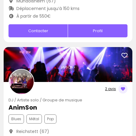
Mundolsheim (67)
Déplacement jusqu’à 150 kms
À partir de 550€
Contacter
Profil
2 avis
DJ / Artiste solo / Groupe de musique
AnimSon
Blues
Métal
Pop
Reichstett (67)