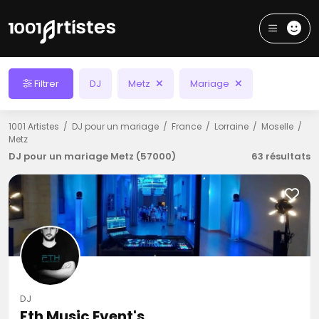
Filtrer
DJ
Metz
Mariage
1001 Artistes
DJ pour un mariage
France
Lorraine
Moselle
Metz
DJ pour un mariage Metz (57000)
63 résultats
DJ
Fth Music Event's