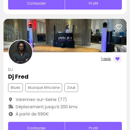
Contacter
Profil
1 avis
DJ
Dj Fred
Blues
Musique Africaine
Zouk
Varennes-sur-Seine (77)
Déplacement jusqu’à 300 kms
À partir de 690€
Contacter
Profil