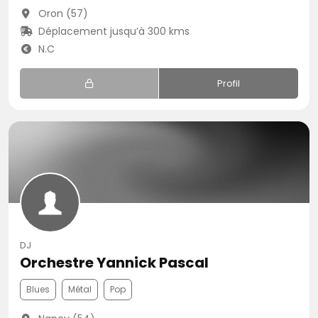
Oron (57)
Déplacement jusqu’à 300 kms
N.C
Profil
DJ
Orchestre Yannick Pascal
Blues
Métal
Pop