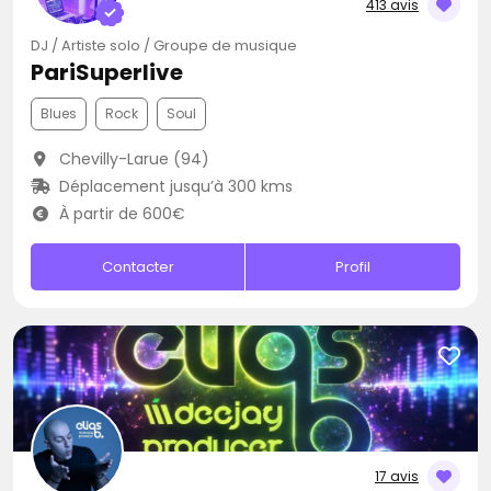
413 avis
DJ / Artiste solo / Groupe de musique
PariSuperlive
Blues
Rock
Soul
Chevilly-Larue (94)
Déplacement jusqu’à 300 kms
À partir de 600€
Contacter
Profil
17 avis