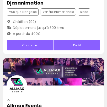
Djasanimation
Musique Française
Variété Internationale
Disco
Châtillon (92)
Déplacement jusqu’à 300 kms
À partir de 400€
Contacter
Profil
DJ
Allmax Events