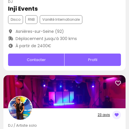
DJ
Inji Events
Disco
RNB
Variété Internationale
Asnières-sur-Seine (92)
Déplacement jusqu’à 300 kms
À partir de 2400€
Contacter
Profil
23 avis
DJ / Artiste solo