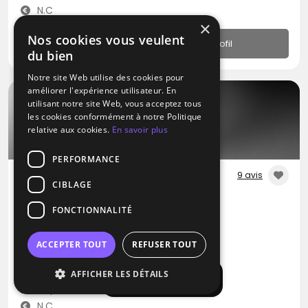
N.C
×
Nos cookies vous veulent
Profil
du bien
Notre site Web utilise des cookies pour
améliorer l'expérience utilisateur. En
utilisant notre site Web, vous acceptez tous
les cookies conformément à notre Politique
relative aux cookies.
En savoir plus
PERFORMANCE
9 avis
CIBLAGE
DJ
FONCTIONNALITÉ
SoonLightFrance
Blues
Latino
Métal
ACCEPTER TOUT
REFUSER TOUT
Montmorency-Beaufort (10)
AFFICHER LES DÉTAILS
Afficher la carte
Déplacement jusqu’à 300 kms
N.C