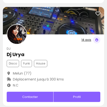
14 avis
DJ
Dj Urya
Disco
Funk
House
Melun (77)
Déplacement jusqu’à 300 kms
N.C
Contacter
Profil