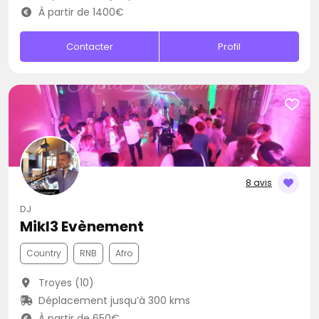
À partir de 1400€
Contacter
Profil
8 avis
DJ
Mikl3 Evènement
Country
RNB
Afro
Troyes (10)
Déplacement jusqu’à 300 kms
À partir de 650€