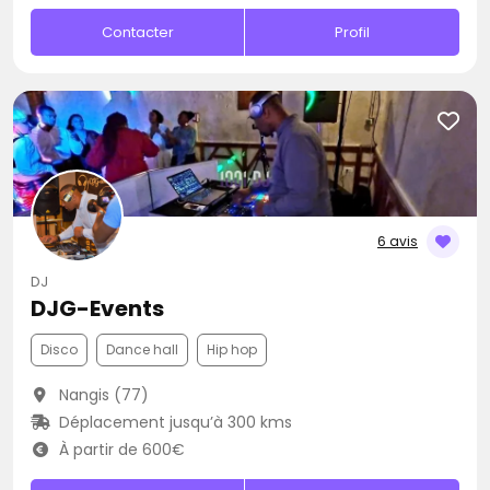
Contacter
Profil
6 avis
DJ
DJG-Events
Disco
Dance hall
Hip hop
Nangis (77)
Déplacement jusqu’à 300 kms
À partir de 600€