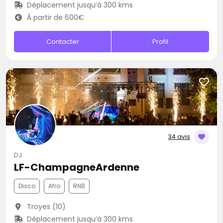
Déplacement jusqu’à 300 kms
À partir de 600€
Contacter
Profil
34 avis
DJ
LF-ChampagneArdenne
Disco
Afro
RNB
Troyes (10)
Déplacement jusqu’à 300 kms