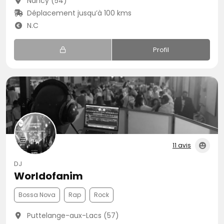
Nancy (54)
Déplacement jusqu’à 100 kms
N.C
Profil
11 avis
DJ
Worldofanim
Bossa Nova
Rap
Rock
Puttelange-aux-Lacs (57)