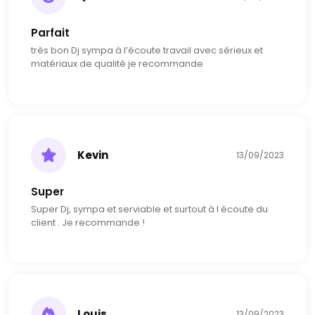
Les services que je propose sont très divers et variés. Je
Parfait
dispose d'un éventail de matériel sonore et visuel pour
vous garantir une prestation unique en adéquation
très bon Dj sympa à l’écoute travail avec sérieux et
avec vos attendus.
matériaux de qualité je recommande
Je dispose des services suivants, ajustable et
personnalisable dans le devis :
- Machine à Fumée
- Éclairage dynamique
Kevin
13/09/2023
- Stroboscope
- Laser
Super
- Neige carbonique
Super Dj, sympa et serviable et surtout à l écoute du
- Bulles
client . Je recommande !
- Étincelles froides
...
Louis
13/09/2023