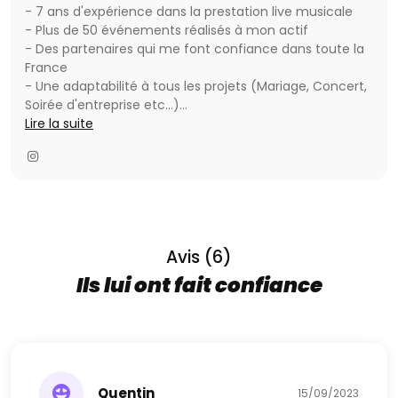
- 7 ans d'expérience dans la prestation live musicale
- Plus de 50 événements réalisés à mon actif
- Des partenaires qui me font confiance dans toute la
France
- Une adaptabilité à tous les projets (Mariage, Concert,
Soirée d'entreprise etc...)
- Une réactivité et une personnalisation unique dans
Lire la suite
l'événement
-------------------------------------------------
---------------------------------------------
Mais plus globalement, qui suis-je ?
Je m'appelle Antoine, j'ai 22 ans et je suis un passionné
de musique électronique et Pop/RnB. Après avoir
Avis (6)
voyagé dans les plus grandes villes d'Europe (Barcelone,
Ils lui ont fait confiance
Amsterdam, Londres etc...) à la recherche d'expérience
musicale, j'ai décidé de revenir dans ma région natale
pour monter mon entreprise et proposer ce qui se fait
de mieux dans le monde en terme d'identité sonore. Je
suis également compositeur de musique labellisé aux
États-Unis et en Espagne.
Quentin
15/09/2023