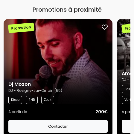
Promotions à proximité
Promotion
Prom
Amel
DJ - S
Dj Mozon
Bossa
DJ - Revigny-sur-Ornain (55)
Disco
RNB
Zouk
Variét
200€
A partir de
A parti
Contacter