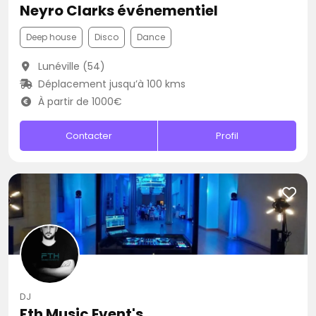
Neyro Clarks événementiel
Deep house
Disco
Dance
Lunéville (54)
Déplacement jusqu’à 100 kms
À partir de 1000€
Contacter
Profil
DJ
Fth Music Event's