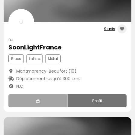
9 avis
DJ
SoonLightFrance
Blues
Latino
Métal
Montmorency-Beaufort (10)
Déplacement jusqu’à 300 kms
N.C
Profil