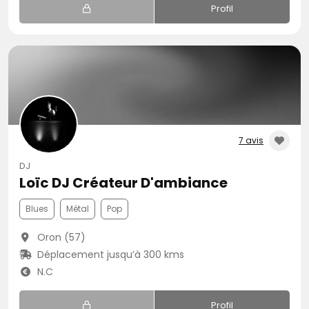
Profil
7 avis
DJ
Loïc DJ Créateur D'ambiance
Blues
Métal
Pop
Oron (57)
Déplacement jusqu’à 300 kms
N.C
Profil