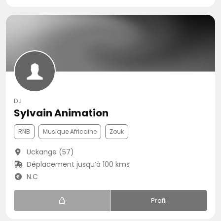
DJ
Sylvain Animation
RNB
Musique Africaine
Zouk
Uckange (57)
Déplacement jusqu’à 100 kms
N.C
Profil