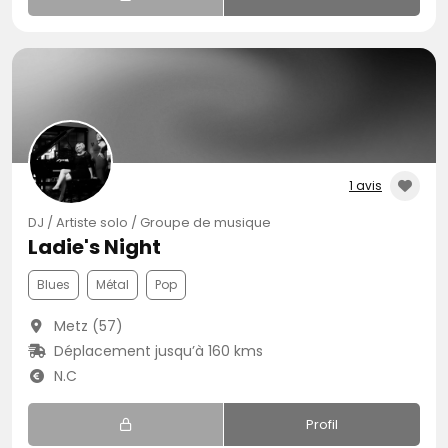
1 avis
DJ / Artiste solo / Groupe de musique
Ladie's Night
Blues
Métal
Pop
Metz (57)
Déplacement jusqu’à 160 kms
N.C
Profil