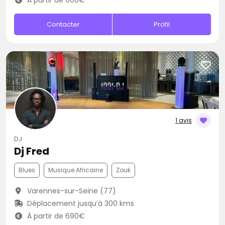
À partir de 600€
Contacter
Profil
1 avis
DJ
Dj Fred
Blues
Musique Africaine
Zouk
Varennes-sur-Seine (77)
Déplacement jusqu’à 300 kms
À partir de 690€