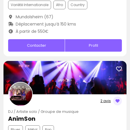
Variété Internationale
Afro
Country
Mundolsheim (67)
Déplacement jusqu’à 150 kms
À partir de 550€
Contacter
Profil
2 avis
DJ / Artiste solo / Groupe de musique
AnimSon
Blues
Métal
Pop