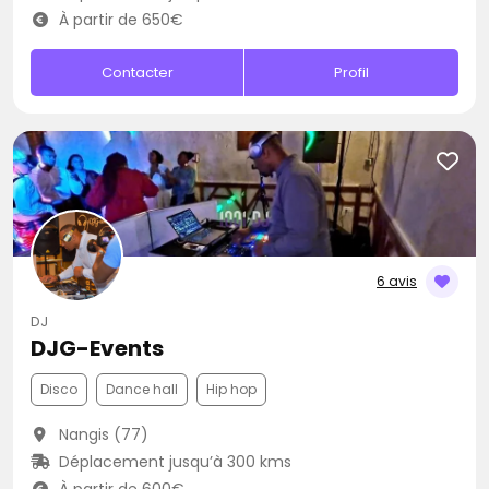
À partir de 650€
Contacter
Profil
6 avis
DJ
DJG-Events
Disco
Dance hall
Hip hop
Nangis (77)
Déplacement jusqu’à 300 kms