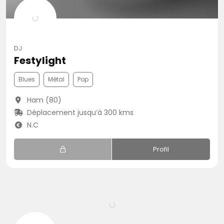
DJ
Festylight
Blues
Métal
Pop
Ham (80)
Déplacement jusqu’à 300 kms
N.C
Profil