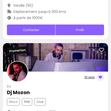
Geville (55)
Déplacement jusqu’à 300 kms
À partir de 1000€
Contacter
Profil
Promotion
10 avis
DJ
Dj Mozon
Disco
RNB
Zouk