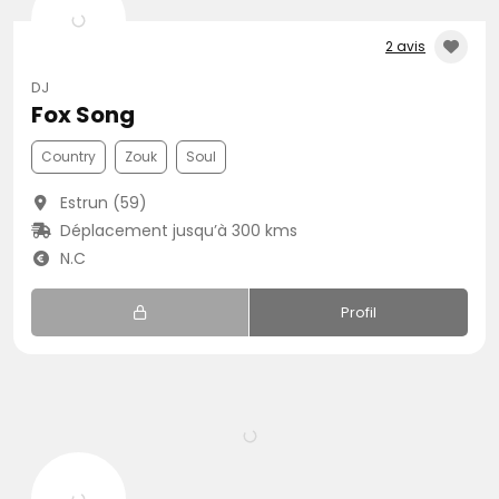
2 avis
DJ
Fox Song
Country
Zouk
Soul
Estrun (59)
Déplacement jusqu’à 300 kms
N.C
Profil