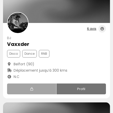
6 avis
DJ
Vaxxder
Disco
Dance
RNB
Belfort (90)
Déplacement jusqu’à 300 kms
N.C
Profil