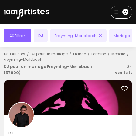
Filtrer
DJ
Freyming-Merlebach
Mariage
1001 Artistes
DJ pour un mariage
France
Lorraine
Moselle
Freyming-Merlebach
DJ pour un mariage Freyming-Merlebach
24
résultats
(57800)
DJ