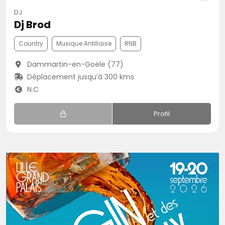
DJ
Dj Brod
Country
Musique Antillaise
RNB
Dammartin-en-Goële (77)
Déplacement jusqu’à 300 kms
N.C
Profil