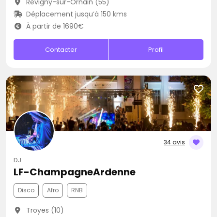
Revigny-sur-Ornain (55)
Déplacement jusqu’à 150 kms
À partir de 1690€
Contacter
Profil
34 avis
DJ
LF-ChampagneArdenne
Disco
Afro
RNB
Troyes (10)