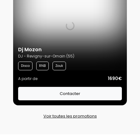
Dj Mozon
DJ - Revigny-sur-Ornain (55)
Disco
RNB
Zouk
1690€
A partir de
Contacter
Voir toutes les promotions