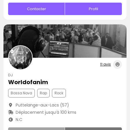
Contacter
Profil
11 avis
DJ
Worldofanim
Bossa Nova
Rap
Rock
Puttelange-aux-Lacs (57)
Déplacement jusqu’à 100 kms
N.C