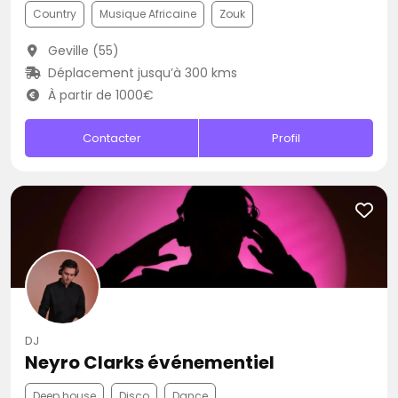
Country
Musique Africaine
Zouk
Geville (55)
Déplacement jusqu’à 300 kms
À partir de 1000€
Contacter
Profil
DJ
Neyro Clarks événementiel
Deep house
Disco
Dance