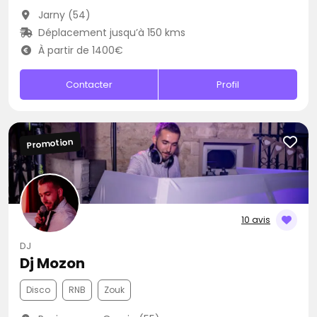
Jarny (54)
Déplacement jusqu’à 150 kms
À partir de 1400€
Contacter
Profil
Promotion
10 avis
DJ
Dj Mozon
Disco
RNB
Zouk