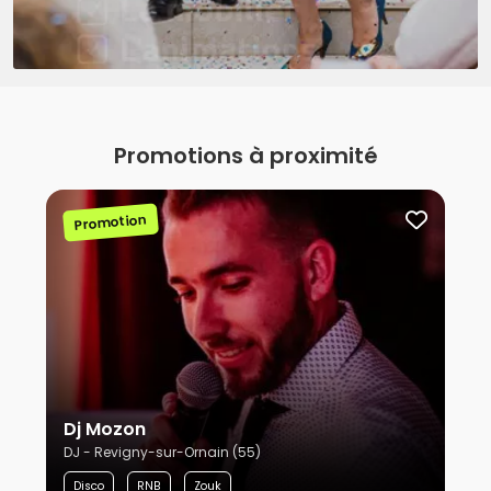
Promotions à proximité
Promotion
Dj Mozon
DJ - Revigny-sur-Ornain (55)
Disco
RNB
Zouk