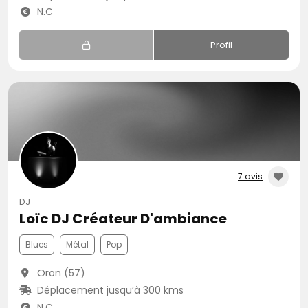
N.C
Profil
7 avis
DJ
Loïc DJ Créateur D'ambiance
Blues
Métal
Pop
Oron (57)
Déplacement jusqu’à 300 kms
N.C