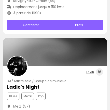
Revigny-sur-Ornain (55)
Déplacement jusqu’à 150 kms
À partir de 1690€
Contacter
Profil
1 avis
DJ / Artiste solo / Groupe de musique
Ladie's Night
Blues
Métal
Pop
Metz (57)