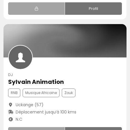
Profil
DJ
Sylvain Animation
RNB
Musique Africaine
Zouk
Uckange (57)
Déplacement jusqu’à 100 kms
N.C