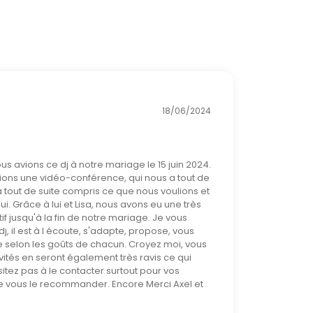
18/06/2024
us avions ce dj à notre mariage le 15 juin 2024.
vions une vidéo-conférence, qui nous a tout de
, a tout de suite compris ce que nous voulions et
i. Grâce à lui et Lisa, nous avons eu une très
f jusqu'à la fin de notre mariage. Je vous
il est à l écoute, s'adapte, propose, vous
 selon les goûts de chacun. Croyez moi, vous
vités en seront également très ravis ce qui
sitez pas à le contacter surtout pour vos
e vous le recommander. Encore Merci Axel et