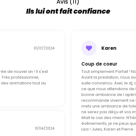
Avis (11)
Ils lui ont fait confiance
Karen
01/07/2024
Coup de coeur
ée de nouvel an ! Il s'est
Tout simplement Parfait ! No
 Très professionnel,
Avant la prestation, nous a
 des animations tout au
suite convaincu. Axel, le dj
ce que nous attendions de lu
bonne ambiance de l apériti
recommande vivement ce dj, 
mets une ambiance de folie
ne serez pas déçu et vos in
était le cas des miens. N'hé
événements, je ne peux qu
11/04/2024
Lisa ! Jules, Karen et Pierre