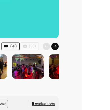
(41)
(33)
11 évaluations
oeur