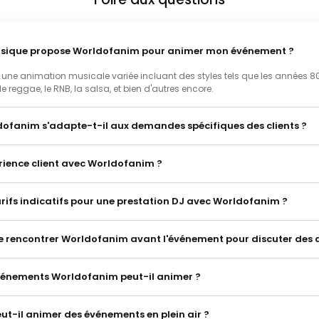
usique propose Worldofanim pour animer mon événement ?
une animation musicale variée incluant des styles tels que les années 80 e
 le reggae, le RNB, la salsa, et bien d'autres encore.
fanim s'adapte-t-il aux demandes spécifiques des clients ?
érience client avec Worldofanim ?
arifs indicatifs pour une prestation DJ avec Worldofanim ?
 de rencontrer Worldofanim avant l'événement pour discuter des d
vénements Worldofanim peut-il animer ?
t-il animer des événements en plein air ?