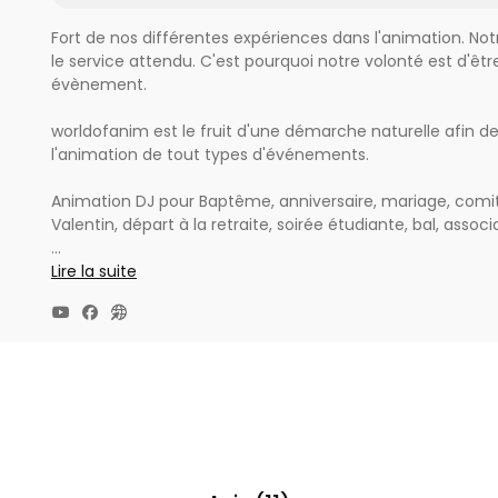
Fort de nos différentes expériences dans l'animation. No
le service attendu. C'est pourquoi notre volonté est d'être
évènement.
worldofanim est le fruit d'une démarche naturelle afin
l'animation de tout types d'événements.
Animation DJ pour Baptême, anniversaire, mariage, comité
Valentin, départ à la retraite, soirée étudiante, bal, associa
Animation musicale varié : Année 80,90, Rock,Pop rock, disco
Lire la suite
musette, reggae rai,musiques festives,madison, rnb, salsa
Animation d'événement sportif :speaker
location de matériel et proposition de chorégraphie d'ou