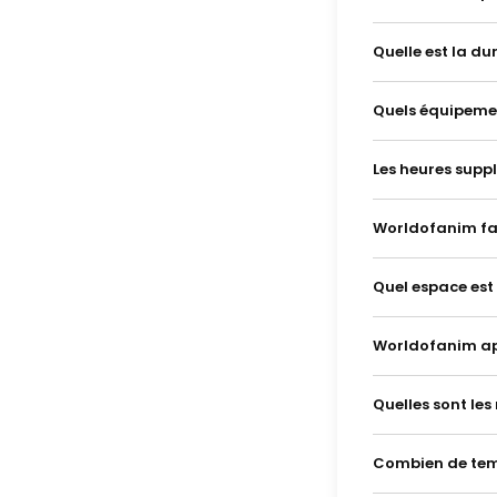
Quelle est la d
Quels équipemen
Les heures supp
Worldofanim fac
Quel espace est
Worldofanim app
Quelles sont le
Combien de temp