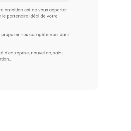
tre ambition est de vous apporter
 le partenaire idéal de votre
 de proposer nos compétences dans
 d’entreprise, nouvel an, saint
tion...
, rock n roll twist, valses,
, dance, musiques actuelles....
verture de bal