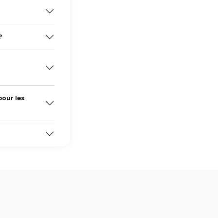
?
our les