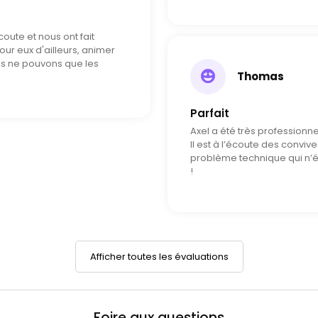
coute et nous ont fait
ur eux d'ailleurs, animer
ous ne pouvons que les
Thomas
Parfait
Axel a été très professionn
Il est à l’écoute des convives
problème technique qui n’é
!
Afficher toutes les évaluations
Foire aux questions