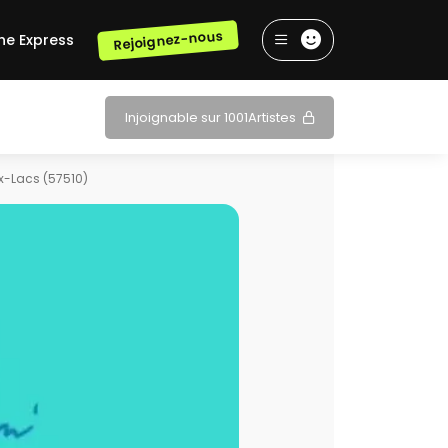
Rejoignez-nous
he Express
Injoignable sur 1001Artistes
x-Lacs (57510)