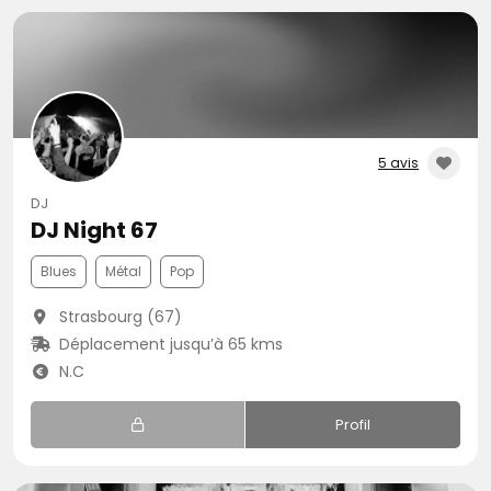
5 avis
DJ
DJ Night 67
Blues
Métal
Pop
Strasbourg (67)
Déplacement jusqu’à 65 kms
N.C
Profil