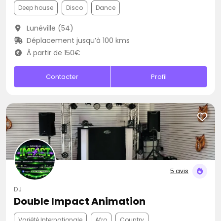
Deep house
Disco
Dance
Lunéville (54)
Déplacement jusqu’à 100 kms
À partir de 150€
Contacter
Profil
5 avis
DJ
Double Impact Animation
Variété Internationale
Afro
Country