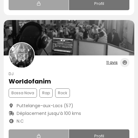
Profil
11 avis
DJ
Worldofanim
Bossa Nova
Rap
Rock
Puttelange-aux-Lacs (57)
Déplacement jusqu’à 100 kms
N.C
Profil