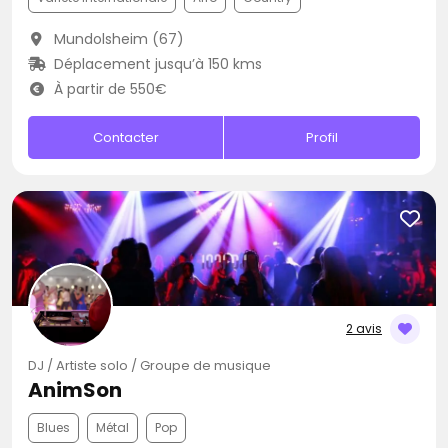
Mundolsheim (67)
Déplacement jusqu’à 150 kms
À partir de 550€
Contacter
Profil
2 avis
DJ / Artiste solo / Groupe de musique
AnimSon
Blues
Métal
Pop