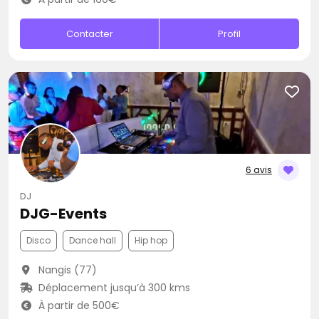
Contacter
Profil
6 avis
DJ
DJG-Events
Disco
Dance hall
Hip hop
Nangis (77)
Déplacement jusqu’à 300 kms
À partir de 500€