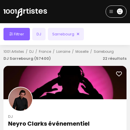
Filtrer
DJ
Sarrebourg
1001 Artistes
DJ
France
Lorraine
Moselle
Sarrebourg
DJ Sarrebourg (57400)
22 résultats
DJ
Neyro Clarks événementiel