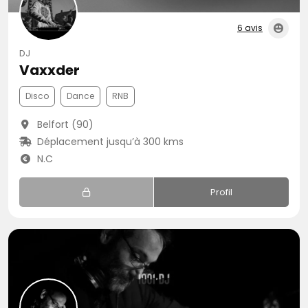
6 avis
DJ
Vaxxder
Disco
Dance
RNB
Belfort (90)
Déplacement jusqu’à 300 kms
N.C
Profil