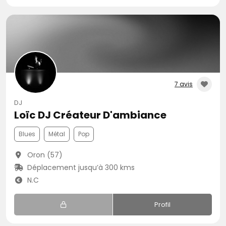
7 avis
DJ
Loïc DJ Créateur D'ambiance
Blues
Métal
Pop
Oron (57)
Déplacement jusqu’à 300 kms
N.C
Profil