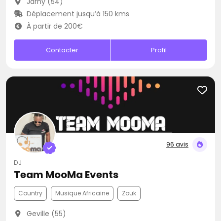
Jarny (54)
Déplacement jusqu’à 150 kms
À partir de 200€
Contacter
Profil
96 avis
DJ
Team MooMa Events
Country
Musique Africaine
Zouk
Geville (55)