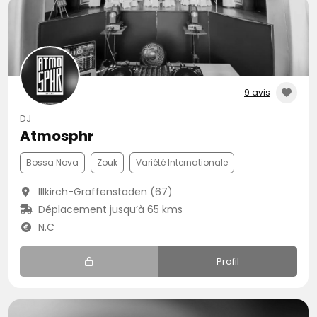
9 avis
DJ
Atmosphr
Bossa Nova
Zouk
Variété Internationale
Illkirch-Graffenstaden (67)
Déplacement jusqu’à 65 kms
N.C
Profil