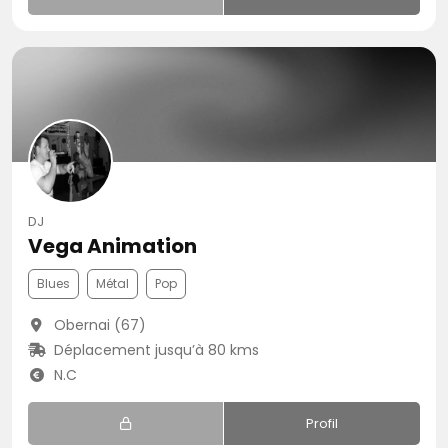
DJ
Vega Animation
Blues
Métal
Pop
Obernai (67)
Déplacement jusqu’à 80 kms
N.C
Profil