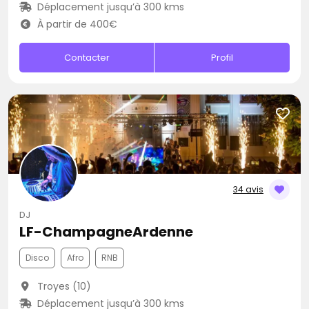
Déplacement jusqu’à 300 kms
À partir de 400€
Contacter
Profil
34 avis
DJ
LF-ChampagneArdenne
Disco
Afro
RNB
Troyes (10)
Déplacement jusqu’à 300 kms