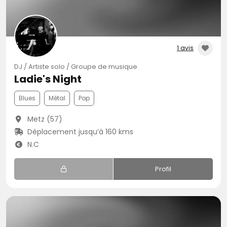
1 avis
DJ / Artiste solo / Groupe de musique
Ladie's Night
Blues
Métal
Pop
Metz (57)
Déplacement jusqu’à 160 kms
N.C
Profil