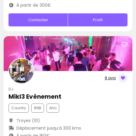
À partir de 300€
Contacter
Profil
8 avis
DJ
Mikl3 Evènement
Country
RNB
Afro
Troyes (10)
Déplacement jusqu’à 300 kms
À partir de 160€