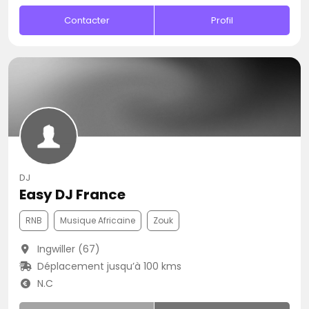
Contacter
Profil
DJ
Easy DJ France
RNB
Musique Africaine
Zouk
Ingwiller (67)
Déplacement jusqu’à 100 kms
N.C