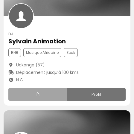
DJ
Sylvain Animation
RNB
Musique Africaine
Zouk
Uckange (57)
Déplacement jusqu’à 100 kms
N.C
Profil