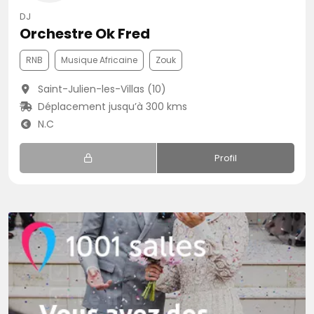
DJ
Orchestre Ok Fred
RNB
Musique Africaine
Zouk
Saint-Julien-les-Villas (10)
Déplacement jusqu’à 300 kms
N.C
Profil