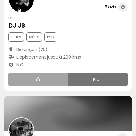
5 avis
DJ
DJ JS
Blues
Métal
Pop
Besançon (25)
Déplacement jusqu’à 200 kms
N.C
Profil