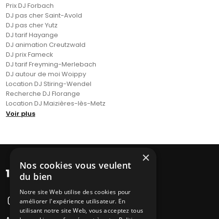
Prix DJ Forbach
DJ pas cher Saint-Avold
DJ pas cher Yutz
DJ tarif Hayange
DJ animation Creutzwald
DJ prix Fameck
DJ tarif Freyming-Merlebach
DJ autour de moi Woippy
Location DJ Stiring-Wendel
Recherche DJ Florange
Location DJ Maizières-lès-Metz
Voir plus
×
Nos cookies vous veulent
du bien
Notre site Web utilise des cookies pour
améliorer l'expérience utilisateur. En
utilisant notre site Web, vous acceptez tous