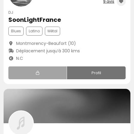
9 avis
DJ
SoonLightFrance
Blues
Latino
Métal
Montmorency-Beaufort (10)
Déplacement jusqu’à 300 kms
N.C
Profil