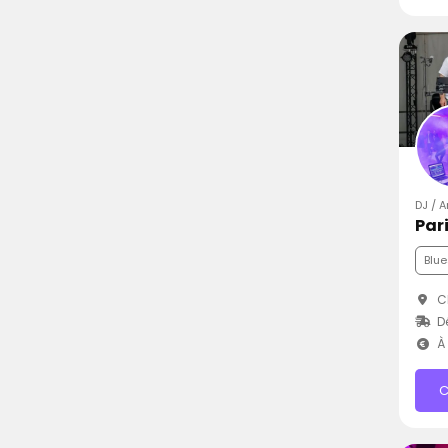
DJ / 
Par
Blue
Ch
D
À 
C