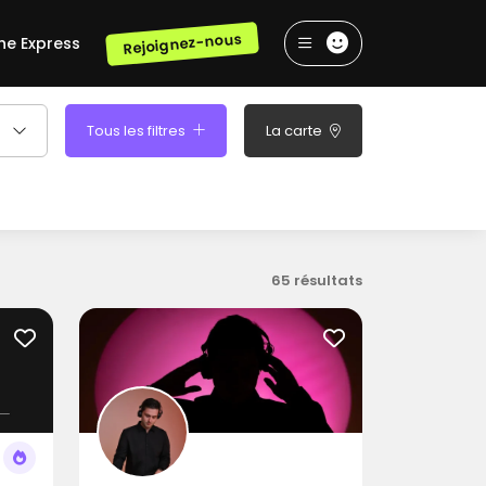
Rejoignez-nous
he Express
Tous les filtres
La carte
65 résultats