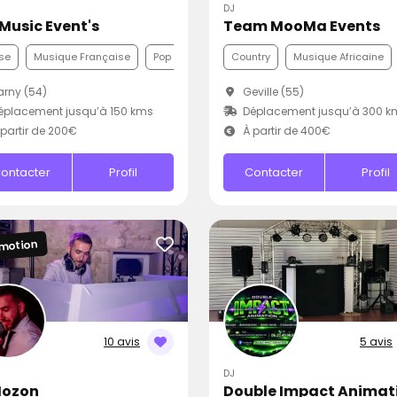
DJ
 Music Event's
Team MooMa Events
se
Musique Française
Pop
Country
Musique Africaine
rny (54)
Geville (55)
placement jusqu’à 150 kms
Déplacement jusqu’à 300 k
partir de 200€
À partir de 400€
ontacter
Profil
Contacter
Profil
motion
10 avis
5 avis
DJ
Mozon
Double Impact Animat