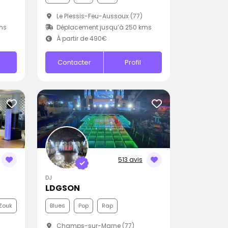
Le Plessis-Feu-Aussoux (77)
ms
Déplacement jusqu’à 250 kms
À partir de 490€
Contacter
Profil
513 avis
DJ
LDGSON
Zouk
Blues
Pop
Rap
Champs-sur-Marne (77)