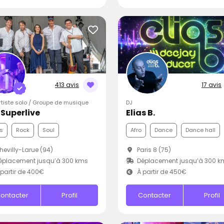
413 avis
17 avis
Artiste solo / Groupe de musique
DJ
iSuperlive
Elias B.
s
Rock
Soul
Afro
Dance
Dance hall
evilly-Larue (94)
Paris 8 (75)
éplacement jusqu’à 300 kms
Déplacement jusqu’à 300 k
partir de 400€
À partir de 450€
ontacter
Profil
Contacter
Profil