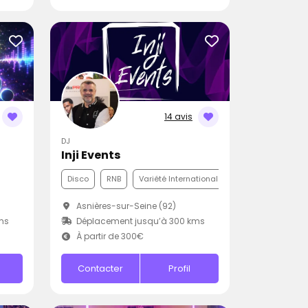
14 avis
DJ
Inji Events
Disco
RNB
Variété Internationale
Asnières-sur-Seine (92)
ms
Déplacement jusqu’à 300 kms
À partir de 300€
Contacter
Profil