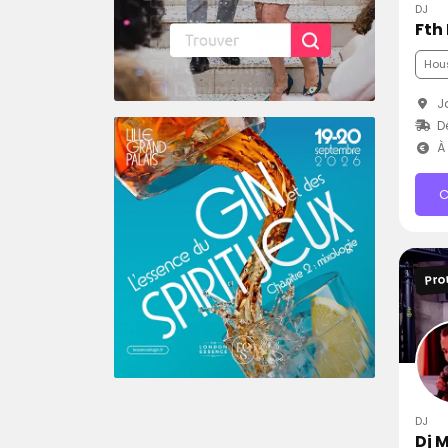
DJ
Fth
Hou
Ja
Dé
À 
C
Pro
DJ
Dj 