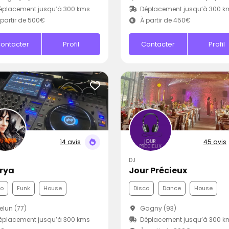
éplacement jusqu’à 300 kms
Déplacement jusqu’à 300 k
partir de 500€
À partir de 450€
ontacter
Profil
Contacter
Profil
14 avis
45 avis
DJ
Urya
Jour Précieux
co
Funk
House
Disco
Dance
House
lun (77)
Gagny (93)
éplacement jusqu’à 300 kms
Déplacement jusqu’à 300 k