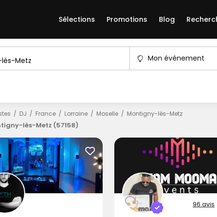
Sélections
Promotions
Blog
Recherc
Mon événement
istes
DJ
France
Lorraine
Moselle
Montigny-lès-Metz
tigny-lès-Metz (57158)
96 avis