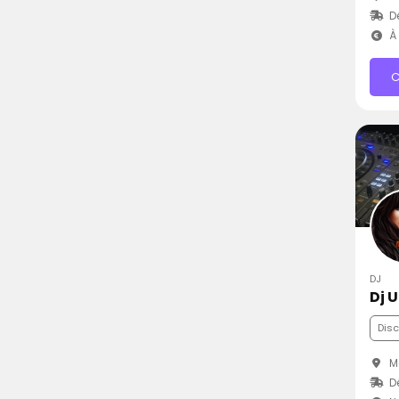
D
À 
C
DJ
Dj 
Dis
Me
D