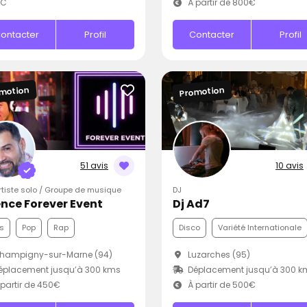
.C
À partir de 800€
ontacter
Profil
Contacter
Profil
motion
Promotion
51 avis
10 avis
Artiste solo / Groupe de musique
DJ
nce Forever Event
Dj Ad7
s
Pop
Rap
Disco
Variété Internationale
hampigny-sur-Marne (94)
Luzarches (95)
éplacement jusqu’à 300 kms
Déplacement jusqu’à 300 k
partir de 450€
À partir de 500€