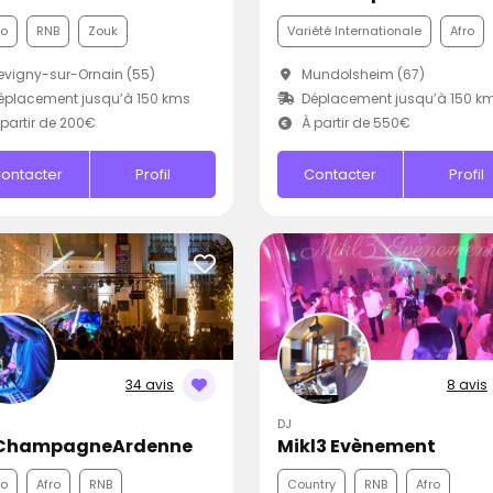
co
RNB
Zouk
Variété Internationale
Afro
vigny-sur-Ornain (55)
Mundolsheim (67)
placement jusqu’à 150 kms
Déplacement jusqu’à 150 k
partir de 200€
À partir de 550€
ontacter
Profil
Contacter
Profil
34 avis
8 avis
DJ
ChampagneArdenne
Mikl3 Evènement
co
Afro
RNB
Country
RNB
Afro