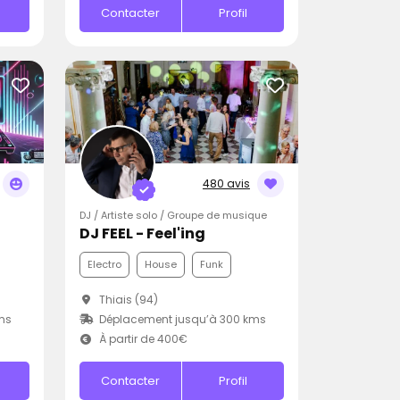
Contacter
Profil
480 avis
DJ / Artiste solo / Groupe de musique
DJ FEEL - Feel'ing
Electro
House
Funk
Thiais (94)
ms
Déplacement jusqu’à 300 kms
À partir de 400€
Contacter
Profil