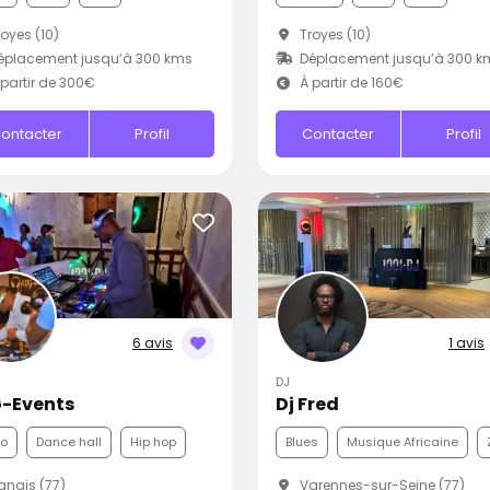
oyes (10)
Troyes (10)
éplacement jusqu’à 300 kms
Déplacement jusqu’à 300 k
partir de 300€
À partir de 160€
ontacter
Profil
Contacter
Profil
6 avis
1 avis
DJ
-Events
Dj Fred
co
Dance hall
Hip hop
Blues
Musique Africaine
ngis (77)
Varennes-sur-Seine (77)