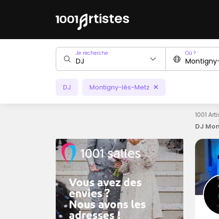
Je recherche
Où ?
DJ
Montigny-lès-Metz
1001 Art
DJ Mon