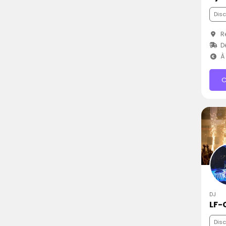
Dis
Re
Dé
À 
C
DJ
LF-
Dis