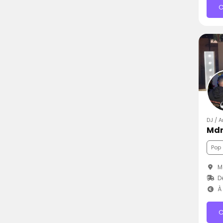
C
DJ / A
Mdn
Pop
Mo
D
À 
C