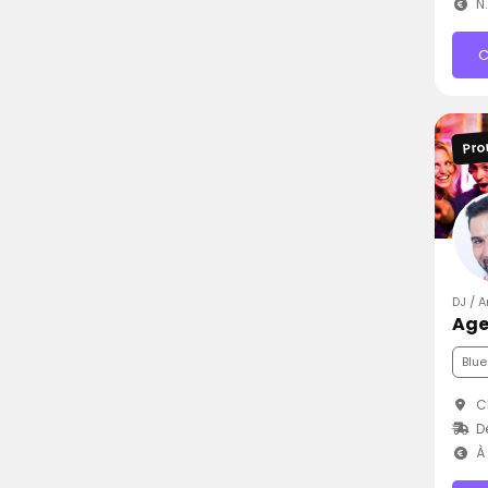
N
C
Pro
DJ / 
Age
Blue
C
D
À 