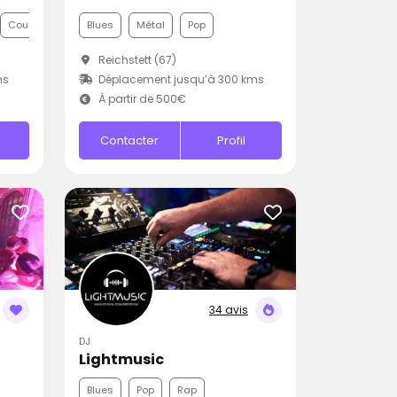
Country
Blues
Métal
Pop
Reichstett (67)
ms
Déplacement jusqu’à 300 kms
À partir de 500€
Contacter
Profil
34 avis
DJ
Lightmusic
Blues
Pop
Rap