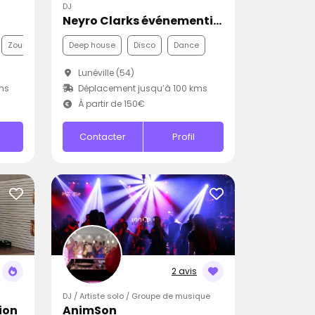
DJ
Neyro Clarks événementiel
Zouk
Deep house
Disco
Dance
Lunéville (54)
ms
Déplacement jusqu’à 100 kms
À partir de 150€
Contacter
Profil
2 avis
DJ / Artiste solo / Groupe de musique
ion
AnimSon