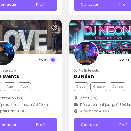
ontacter
Profil
Contacter
Profil
6 avis
6 avis
rtiste solo
DJ / Artiste solo
 Events
DJ Néon
Rap
Rock
Disco
Groove
Dance
ntgeron (91)
Arras (62)
éplacement jusqu’à 300 kms
Déplacement jusqu’à 300 k
partir de 500€
À partir de 400€
ontacter
Profil
Contacter
Profil