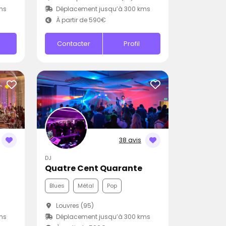
ms
Déplacement jusqu’à 300 kms
À partir de 590€
Contacter
Profil
38 avis
DJ
Quatre Cent Quarante
Blues
Métal
Pop
Louvres (95)
ms
Déplacement jusqu’à 300 kms