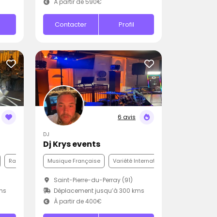
À partir de 590€
Contacter
Profil
6 avis
DJ
Dj Krys events
Rap
Musique Française
Variété Internationale
Funk
Saint-Pierre-du-Perray (91)
ms
Déplacement jusqu’à 300 kms
À partir de 400€