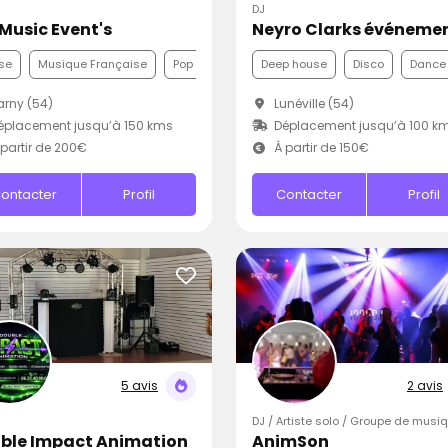
DJ
 Music Event's
se
Musique Française
Pop
Deep house
Disco
Dance
rny (54)
Lunéville (54)
placement jusqu’à 150 kms
Déplacement jusqu’à 100 k
partir de 200€
À partir de 150€
ontacter
Profil
Contacter
Profil
5 avis
2 avis
DJ / Artiste solo / Groupe de musi
ble Impact Animation
AnimSon