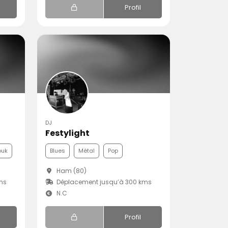
Profil
DJ
Festylight
ouk
Blues
Métal
Pop
Ham (80)
ms
Déplacement jusqu’à 300 kms
N.C
Profil