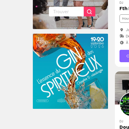
DJ
Fth
Hou
Ja
Dé
À 
C
DJ
Dou