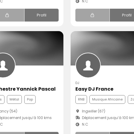
.C
N.C
Profil
Profil
DJ
hestre Yannick Pascal
Easy DJ France
s
Métal
Pop
RNB
Musique Africaine
Z
ancy (54)
Ingwiller (67)
placement jusqu’à 100 kms
Déplacement jusqu’à 100 k
.C
N.C