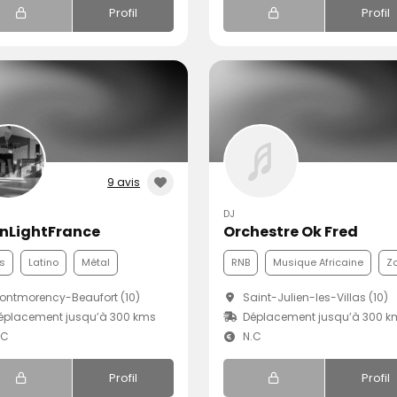
Profil
Profil
9 avis
DJ
nLightFrance
Orchestre Ok Fred
s
Latino
Métal
RNB
Musique Africaine
Z
ntmorency-Beaufort (10)
Saint-Julien-les-Villas (10)
éplacement jusqu’à 300 kms
Déplacement jusqu’à 300 k
.C
N.C
Profil
Profil