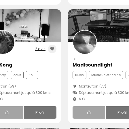
2 avis
DJ
 Song
Madisoundlight
ntry
Zouk
Soul
Blues
Musique Africaine
trun (59)
Montévrain (77)
éplacement jusqu’à 300 kms
Déplacement jusqu’à 300 k
.C
N.C
Profil
Profil