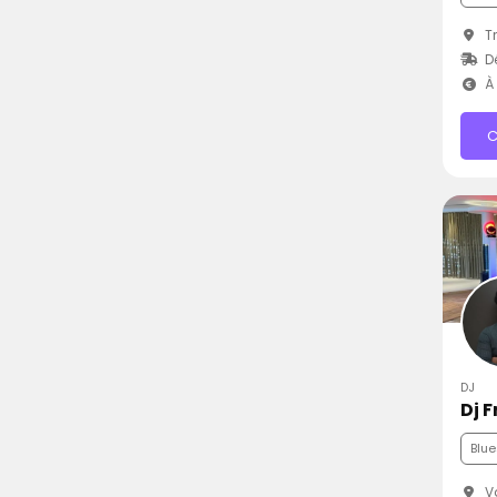
Tr
D
À 
C
DJ
Dj 
Blue
Va