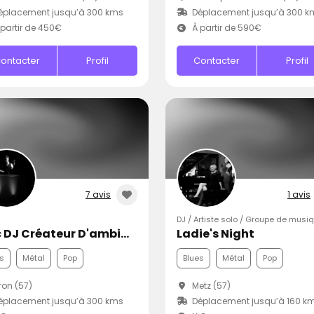
éplacement jusqu’à 300 kms
Déplacement jusqu’à 300 k
partir de 450€
À partir de 590€
ontacter
Profil
Contacter
Profil
7 avis
1 avis
DJ / Artiste solo / Groupe de musi
Loïc DJ Créateur D'ambiance
Ladie's Night
s
Métal
Pop
Blues
Métal
Pop
on (57)
Metz (57)
éplacement jusqu’à 300 kms
Déplacement jusqu’à 160 k