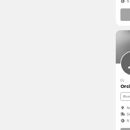
N
DJ
Orc
Blue
N
Dé
N