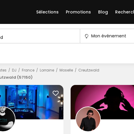
Sélections
Promotions
Blog
Recherc
Mon événement
istes
DJ
France
Lorraine
Moselle
Creutzwald
utzwald (57150)