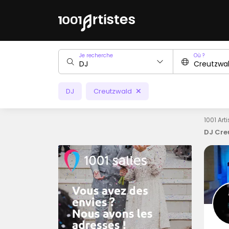
Je recherche
Où ?
DJ
Creutzwald
1001 Art
DJ Cre