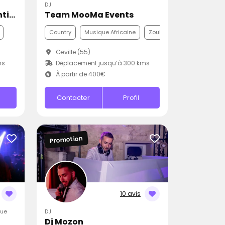
DJ
Neyro Clarks événementiel
Team MooMa Events
Country
Musique Africaine
Zouk
Geville (55)
ms
Déplacement jusqu’à 300 kms
À partir de 400€
Contacter
Profil
Promotion
10 avis
que
DJ
Dj Mozon