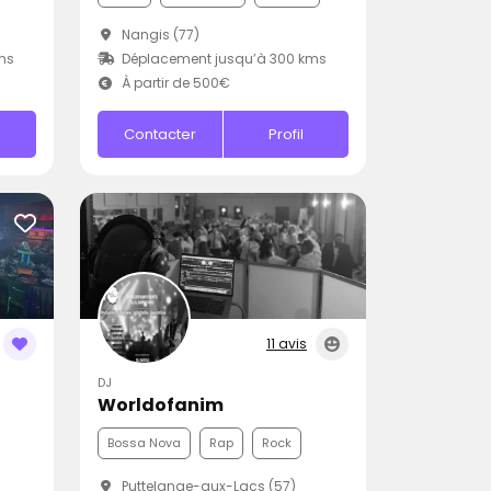
Nangis (77)
ms
Déplacement jusqu’à 300 kms
À partir de 500€
Contacter
Profil
11 avis
DJ
Worldofanim
Bossa Nova
Rap
Rock
Puttelange-aux-Lacs (57)