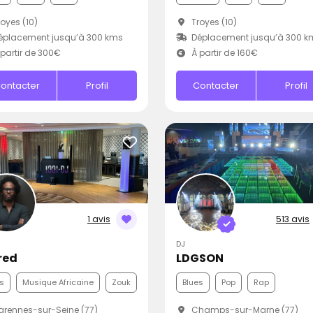
oyes (10)
Troyes (10)
éplacement jusqu’à 300 kms
Déplacement jusqu’à 300 k
partir de 300€
À partir de 160€
ontacter
Profil
Contacter
Profil
1 avis
513 avis
DJ
Fred
LDGSON
s
Musique Africaine
Zouk
Blues
Pop
Rap
rennes-sur-Seine (77)
Champs-sur-Marne (77)