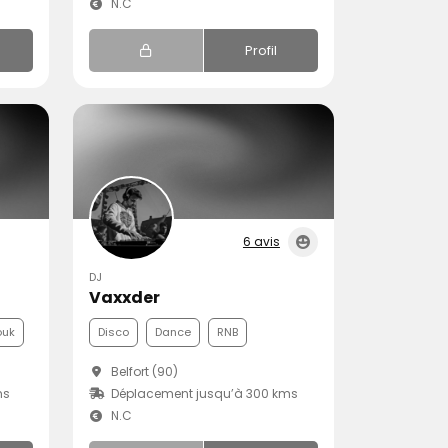
N.C
Profil
6 avis
DJ
Vaxxder
ouk
Disco
Dance
RNB
Belfort (90)
ms
Déplacement jusqu’à 300 kms
N.C