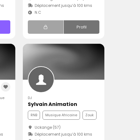
ms
Déplacement jusqu’à 100 kms
N.C
Profil
que
DJ
Sylvain Animation
RNB
Musique Africaine
Zouk
Uckange (57)
ms
Déplacement jusqu’à 100 kms