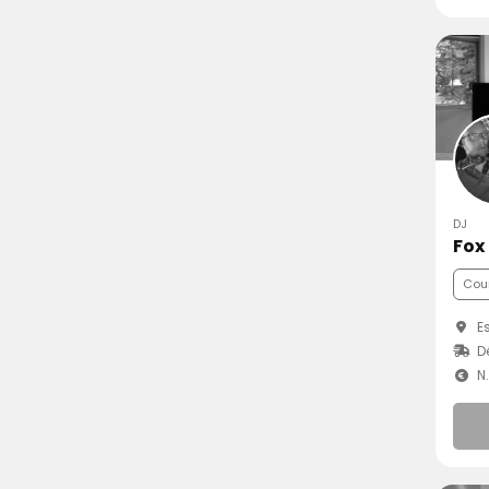
DJ
Fox
Cou
Es
D
N