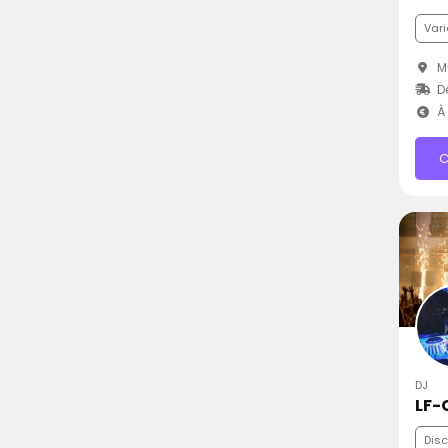
Vari
M
Dé
À 
C
DJ
LF-
Dis