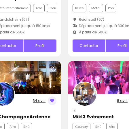
été Internationale
Afro
Country
Blues
Métal
Pop
undolsheim (67)
Reichstett (67)
placement jusqu’à 150 kms
Déplacement jusqu’à 300 k
partir de 550€
À partir de 500€
ontacter
Profil
Contacter
Profil
34 avis
8 avis
DJ
ChampagneArdenne
Mikl3 Evènement
co
Afro
RNB
Country
RNB
Afro