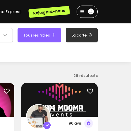
Rejoignez-nous
he Express
Tous les filtres
La carte
28 résultats
96 avis