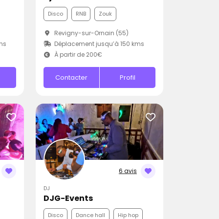
Disco
RNB
Zouk
Revigny-sur-Ornain (55)
ms
Déplacement jusqu’à 150 kms
À partir de 200€
Contacter
Profil
6 avis
DJ
DJG-Events
Disco
Dance hall
Hip hop