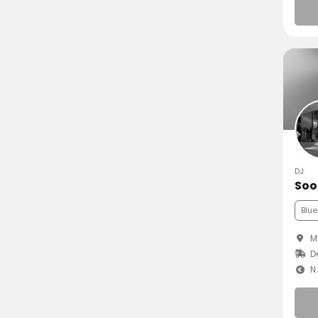
DJ
Soo
Blue
Mo
D
N