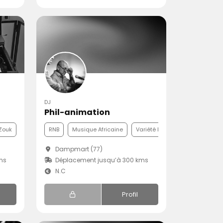
DJ
Phil-animation
Zouk
RNB
Musique Africaine
Variété Internationale
Dampmart (77)
ms
Déplacement jusqu’à 300 kms
N.C
Profil