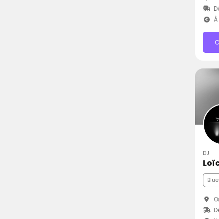
D
À 
C
DJ
Blue
Or
D