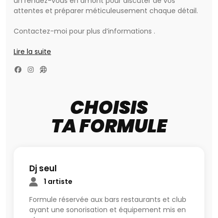
un rendez-vous en amont pour discuter de vos
attentes et préparer méticuleusement chaque détail.
Contactez-moi pour plus d’informations .
Les prestations sont entièrement personnalisées pour
Lire la suite
répondre parfaitement à vos besoins.
ATTENTION : les tarifs ici sont des tarifs de base , qui
peuvent évoluer selon le besoin de votre événement.
CHOISIS
Contactez-nous pour un devis sur mesure et
TA FORMULE
construisons ensemble une expérience unique !
- Anniversaire
- Afterworks
- Mariages
Dj seul
- Bars Restaurants
1 artiste
& Toute prestation possible .
Formule réservée aux bars restaurants et club
ayant une sonorisation et équipement mis en