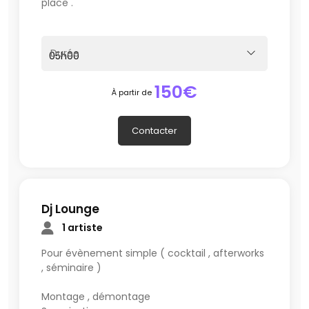
place .
Durée
150€
À partir de
Contacter
Dj Lounge
1 artiste
Pour évènement simple ( cocktail , afterworks
, séminaire )
Montage , démontage