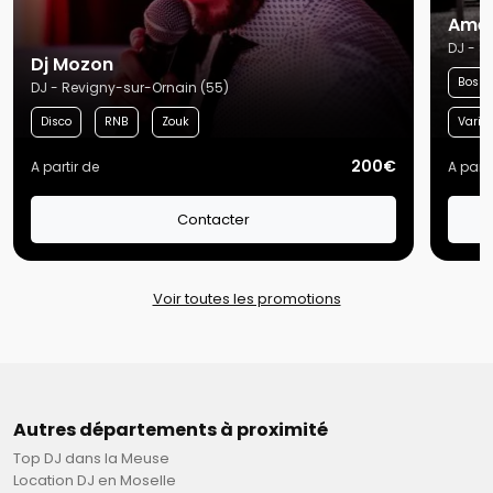
Amel
DJ - S
Dj Mozon
Bossa
DJ - Revigny-sur-Ornain (55)
Disco
RNB
Zouk
Variét
200€
A partir de
A parti
Contacter
Voir toutes les promotions
Autres départements à proximité
Top DJ dans la Meuse
Location DJ en Moselle