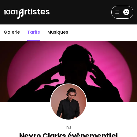
Galerie
Tarifs
Musiques
DJ
Neyro Clarks événementiel