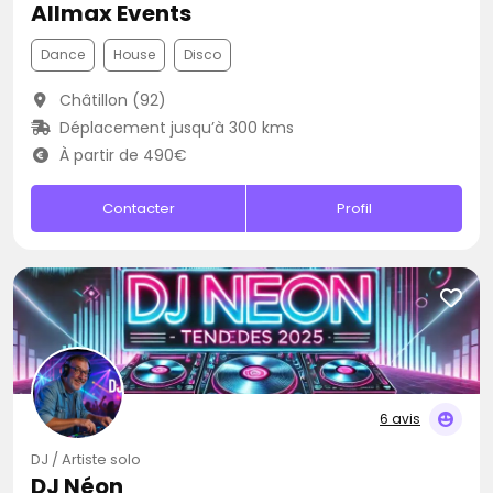
Allmax Events
Dance
House
Disco
Châtillon (92)
Déplacement jusqu’à 300 kms
À partir de 490€
Contacter
Profil
6 avis
DJ / Artiste solo
DJ Néon