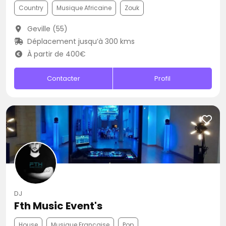
Country
Musique Africaine
Zouk
Geville (55)
Déplacement jusqu’à 300 kms
À partir de 400€
Contacter
Profil
DJ
Fth Music Event's
House
Musique Française
Pop