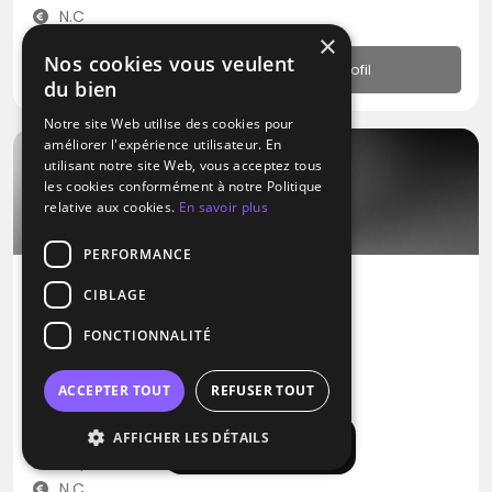
N.C
×
Nos cookies vous veulent
Profil
du bien
Notre site Web utilise des cookies pour
améliorer l'expérience utilisateur. En
utilisant notre site Web, vous acceptez tous
les cookies conformément à notre Politique
relative aux cookies.
En savoir plus
PERFORMANCE
CIBLAGE
DJ
FONCTIONNALITÉ
Easy DJ France
RNB
Musique Africaine
Zouk
ACCEPTER TOUT
REFUSER TOUT
Ingwiller (67)
AFFICHER LES DÉTAILS
Afficher la carte
Déplacement jusqu’à 100 kms
N.C