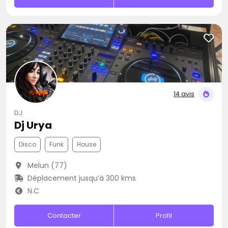
14 avis
DJ
Dj Urya
Disco
Funk
House
Melun (77)
Déplacement jusqu’à 300 kms
N.C
Contacter
Profil