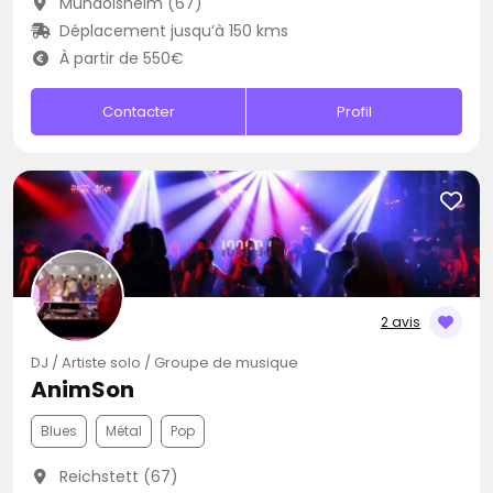
Mundolsheim (67)
Déplacement jusqu’à 150 kms
À partir de 550€
Contacter
Profil
2 avis
DJ / Artiste solo / Groupe de musique
AnimSon
Blues
Métal
Pop
Reichstett (67)