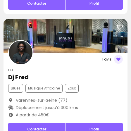
Contacter
Profil
1 avis
DJ
Dj Fred
Blues
Musique Africaine
Zouk
Varennes-sur-Seine (77)
Déplacement jusqu’à 300 kms
À partir de 450€
Contacter
Profil