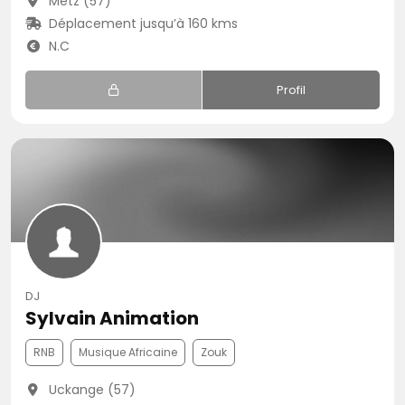
Metz (57)
Déplacement jusqu’à 160 kms
N.C
Profil
DJ
Sylvain Animation
RNB
Musique Africaine
Zouk
Uckange (57)