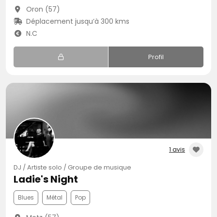
Oron (57)
Déplacement jusqu’à 300 kms
N.C
Profil
1 avis
DJ / Artiste solo / Groupe de musique
Ladie's Night
Blues
Métal
Pop