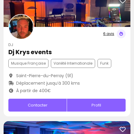
6 avis
DJ
Dj Krys events
Musique Française
Variété Internationale
Funk
Saint-Pierre-du-Perray (91)
Déplacement jusqu’à 300 kms
À partir de 400€
Contacter
Profil