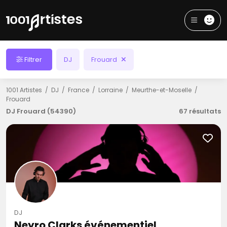
Filtrer
DJ
Frouard
1001 Artistes
DJ
France
Lorraine
Meurthe-et-Moselle
Frouard
DJ Frouard (54390)
67 résultats
DJ
Neyro Clarks événementiel