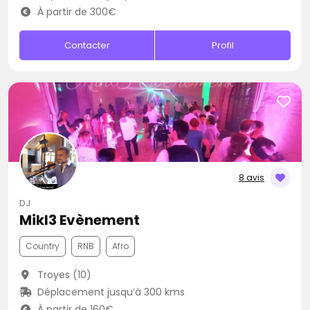
À partir de 300€
Contacter
Profil
8 avis
DJ
Mikl3 Evènement
Country
RNB
Afro
Troyes (10)
Déplacement jusqu’à 300 kms
À partir de 160€