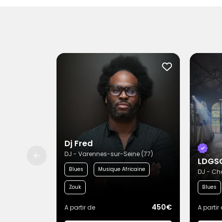
Dj Fred
DJ - Varennes-sur-Seine (77)
LDGS
Blues
Musique Africaine
DJ - Ch
Zouk
Blues
450€
A partir de
A partir