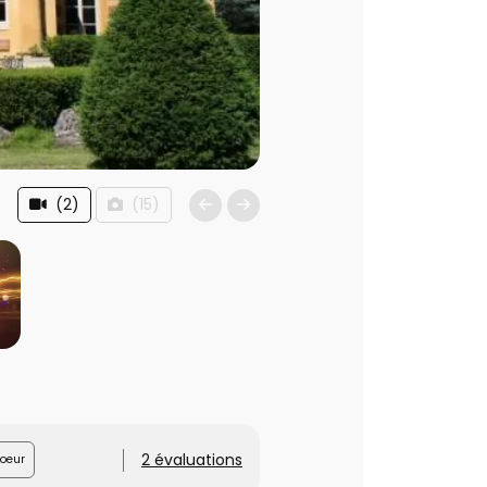
(2)
(15)
2 évaluations
oeur