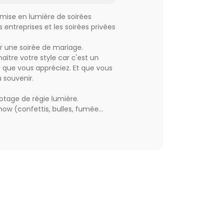
a mise en lumière de soirées
s entreprises et les soirées privées
ur une soirée de mariage.
aitre votre style car c'est un
 que vous appréciez. Et que vous
u souvenir.
lotage de régie lumière.
how (confettis, bulles, fumée
mation BOX (publiez en live sur
s
tées, effets visuels sensationnels.
re budget.
 de la soirée et au style de