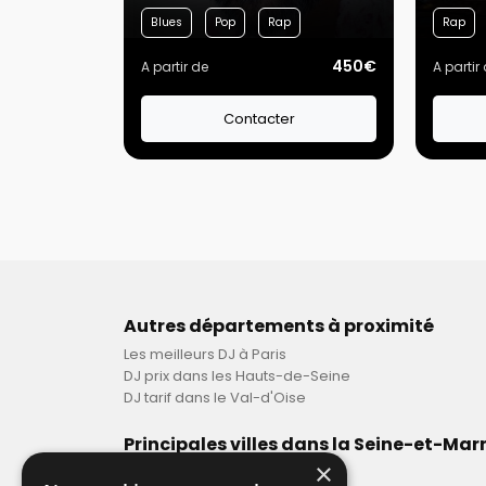
Blues
Pop
Rap
Rap
450€
A partir de
A partir
Contacter
Autres départements à proximité
Les meilleurs DJ à Paris
DJ prix dans les Hauts-de-Seine
DJ tarif dans le Val-d'Oise
Principales villes dans la Seine-et-Mar
×
DJ pas cher à Meaux