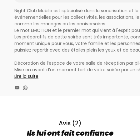
Night Club Mobile est spécialisé dans la sonorisation et l
événementielles pour les collectivités, les associations, le
comme les mariages ou les anniversaires.
Le mot EMOTION et le premier mot qui vient à l'esprit po
Les préparatifs de cette soirée sont très importante, conn
moment unique pour vous, votre famille et les personnes
puissiez repartir avec des étoiles plein les yeux et de bea
Décoration de l’espace de votre salle de réception par pi
Mise en avant d’un moment fort de votre soirée par un s
lourde, effets pyrotechniques).
Lire la suite
Possibilité de sonoriser et d’éclairer plusieurs salles.
Animation surprise avec, pourquoi pas, notre nouvelle ani
écran géant).
Eclairage extérieur architectural et guirlandes guinguette
Création de logo et texte sur mesure en lettres d’or proje
Laser écriture avec motifs ou texte sur demande.
Etude et devis de votre soirée suivant vos besoins et vot
Avis (2)
Une ambiance lumineuse adaptée aux différents moments
Ils lui ont fait confiance
musique passé.