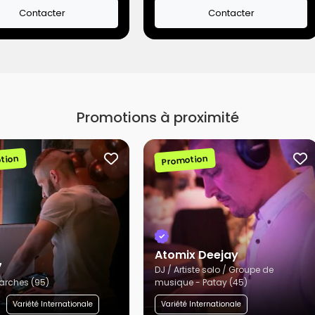
Contacter
Contacter
Promotions à proximité
tion
Promotion
Atomix Deejay
7
DJ / Artiste solo / Groupe de
zarches (95)
musique - Patay (45)
Variété Internationale
Variété Internationale