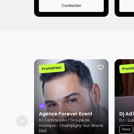
Contacter
Promotion
Promo
Agence Forever Event
Dj Ad
DJ / Artiste solo / Groupe de
DJ - Lu
musique - Champigny-sur-Marne
Disco
(94)