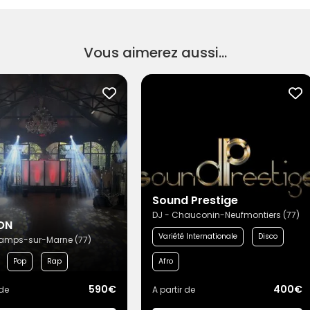
Vous aimerez aussi...
Sound Prestige
DJ - Chauconin-Neufmontiers (77)
ON
Variété Internationale
Disco
amps-sur-Marne (77)
Pop
Rap
Afro
590€
400€
 de
A partir de