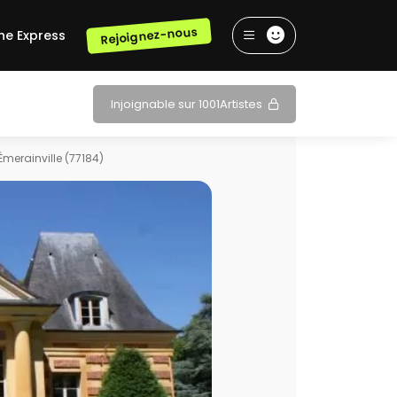
Rejoignez-nous
he Express
Injoignable sur 1001Artistes
Émerainville (77184)