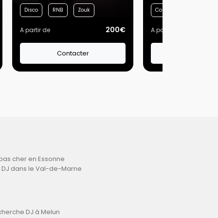
Disco
RNB
Zouk
Country
Dance
200€
A partir de
A partir de
Contacter
Contacte
pas cher en Essonne
x DJ dans le Val-de-Marne
herche DJ à Melun