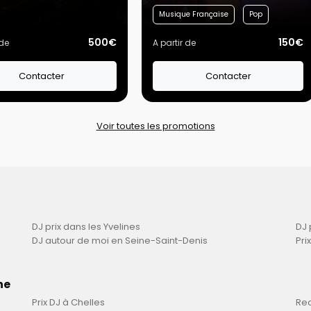
Musique Française
Pop
500€
150€
 de
A partir de
Contacter
Contacter
Voir toutes les promotions
DJ prix dans les Yvelines
DJ 
DJ autour de moi en Seine-Saint-Denis
Pri
ne
Prix DJ à Chelles
Rec