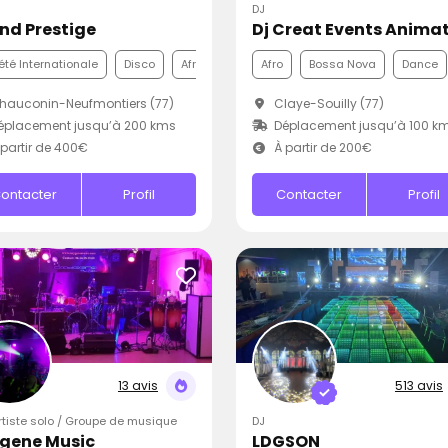
DJ
nd Prestige
été Internationale
Disco
Afro
Afro
Bossa Nova
Dance
auconin-Neufmontiers (77)
Claye-Souilly (77)
éplacement jusqu’à 200 kms
Déplacement jusqu’à 100 k
partir de 400€
À partir de 200€
ontacter
Profil
Contacter
Profil
13 avis
513 avis
Artiste solo / Groupe de musique
DJ
gene Music
LDGSON