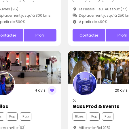
uvres (95)
Le Plessis-Feu-Aussoux (77)
éplacement jusqu’à 300 kms
Déplacement jusqu’à 250 k
partir de 590€
À partir de 490€
ontacter
Profil
Contacter
Profil
4 avis
20 avis
DJ
ilou
Gass Prod & Events
s
Pop
Rap
Blues
Pop
Rap
mainville (93)
Villiers-le-Bel (95)