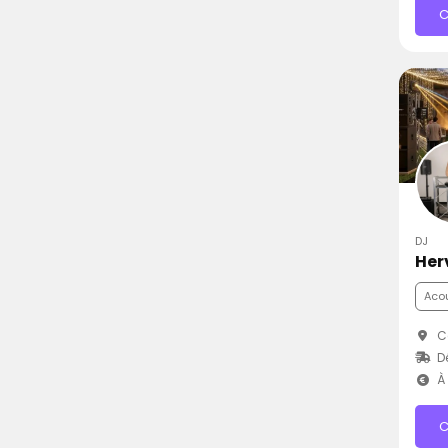
C
DJ
Her
Aco
C
D
À 
C