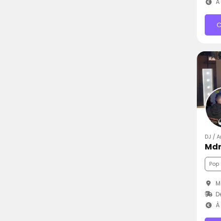
À 
C
DJ / A
Mdn
Pop
Mo
D
À 