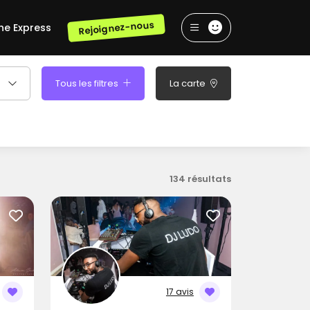
Rejoignez-nous
he Express
Tous les filtres
La carte
134 résultats
17 avis