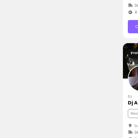
D
À 
C
Pro
DJ
Dj 
Dis
Lu
D