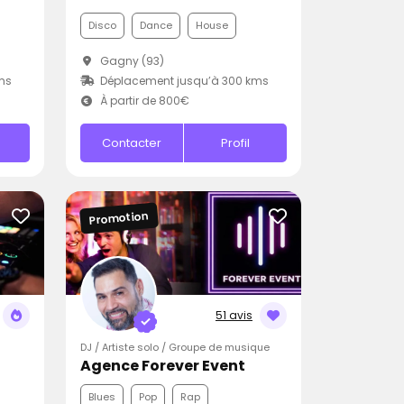
Disco
Dance
House
Gagny (93)
ms
Déplacement jusqu’à 300 kms
À partir de 800€
Contacter
Profil
Promotion
51 avis
DJ / Artiste solo / Groupe de musique
Agence Forever Event
Blues
Pop
Rap