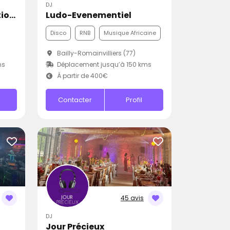
DJ
Dj Creat Events Animations
Ludo-Evenementiel
Disco
RNB
Musique Africaine
Bailly-Romainvilliers (77)
ms
Déplacement jusqu’à 150 kms
À partir de 400€
Contacter
Profil
45 avis
DJ
Jour Précieux