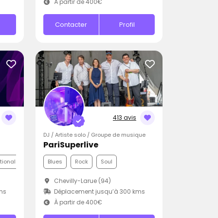
À partir de 400€
Contacter
Profil
413 avis
DJ / Artiste solo / Groupe de musique
PariSuperlive
ationale
Blues
Rock
Soul
Chevilly-Larue (94)
ms
Déplacement jusqu’à 300 kms
À partir de 400€