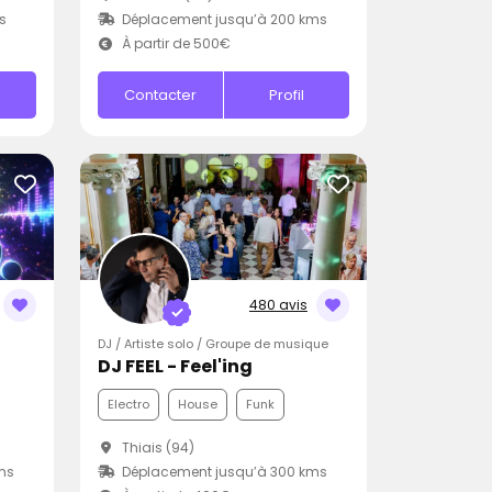
s
Déplacement jusqu’à 200 kms
À partir de 500€
Contacter
Profil
480 avis
DJ / Artiste solo / Groupe de musique
DJ FEEL - Feel'ing
Electro
House
Funk
Thiais (94)
ms
Déplacement jusqu’à 300 kms