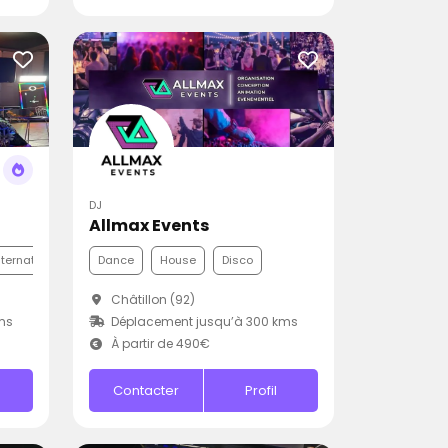
DJ
Allmax Events
nternationale
Funk
Dance
House
Disco
Châtillon (92)
ms
Déplacement jusqu’à 300 kms
À partir de 490€
Contacter
Profil