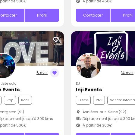
partir de 500€
À partir de 450€
ontacter
Profil
Contacter
Profil
6 avis
14 avis
rtiste solo
DJ
 Events
Inji Events
Rap
Rock
Disco
RNB
Variété Intern
ntgeron (91)
Asnières-sur-Seine (92)
éplacement jusqu’à 300 kms
Déplacement jusqu’à 300 k
partir de 500€
À partir de 300€