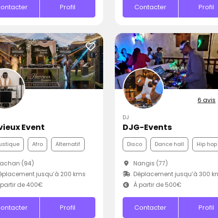
ontacter
Profil
Contacter
Profil
6 avis
DJ
vieux Event
DJG-Events
ustique
Afro
Alternatif
Disco
Dance hall
Hip hop
achan (94)
Nangis (77)
éplacement jusqu’à 200 kms
Déplacement jusqu’à 300 k
partir de 400€
À partir de 500€
ontacter
Profil
Contacter
Profil