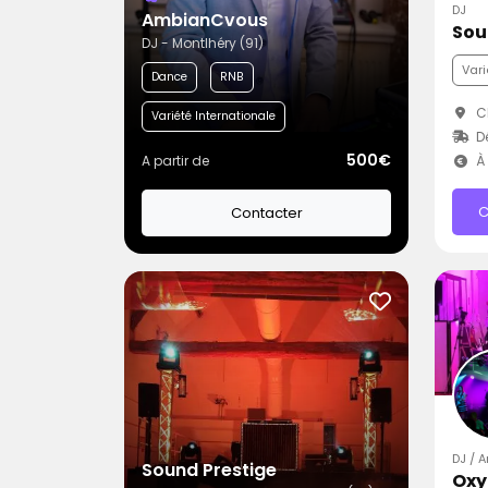
DJ
AmbianCvous
Sou
DJ - Montlhéry (91)
Vari
Dance
RNB
Ch
Variété Internationale
D
500€
A partir de
À 
C
Contacter
DJ / 
Sound Prestige
Oxy