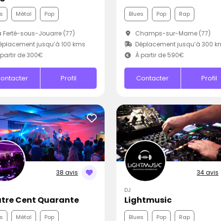
s
Métal
Pop
Blues
Pop
Rap
 Ferté-sous-Jouarre (77)
Champs-sur-Marne (77)
placement jusqu’à 100 kms
Déplacement jusqu’à 300 k
partir de 300€
À partir de 590€
ontacter
Profil
Contacter
Profil
38 avis
34 avis
DJ
tre Cent Quarante
Lightmusic
s
Métal
Pop
Blues
Pop
Rap