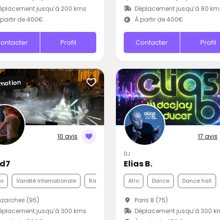
éplacement jusqu’à 200 kms
Déplacement jusqu’à 80 km
partir de 400€
À partir de 400€
ontacter
Profil
Contacter
Profil
motion
10 avis
17 avis
DJ
Ad7
Elias B.
co
Variété Internationale
Rap
Afro
Dance
Dance hall
zarches (95)
Paris 8 (75)
éplacement jusqu’à 300 kms
Déplacement jusqu’à 300 k