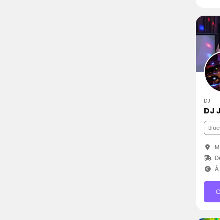
DJ
DJ 
Blue
Mo
D
À 
C