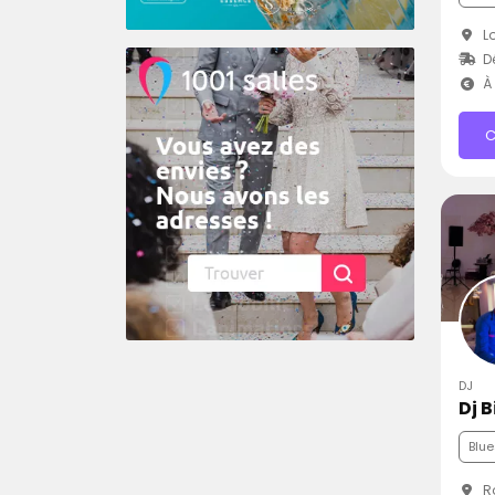
Lo
D
À 
C
DJ
Dj B
Blue
Ro