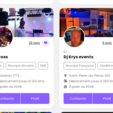
29 avis
6 avis
DJ
Joss
Dj Krys events
s
Musique Africaine
RNB
Musique Française
Variété I
isenay (77)
Saint-Pierre-du-Perray (91)
éplacement jusqu’à 200 kms
Déplacement jusqu’à 300 k
partir de 400€
À partir de 400€
ontacter
Profil
Contacter
Profil