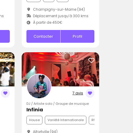
Champigny-sur-Marne (94)
ms
Déplacement jusqu’à 300 kms
À partir de 450€
Contacter
Profil
7 avis
DJ / Artiste solo / Groupe de musique
Infinia
House
Variété Internationale
RNB
Alfortville (94)