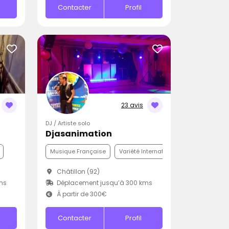
Contacter
Profil
23 avis
DJ / Artiste solo
Djasanimation
Musique Française
Variété Internationale
Disco
Châtillon (92)
ms
Déplacement jusqu’à 300 kms
À partir de 300€
Contacter
Profil