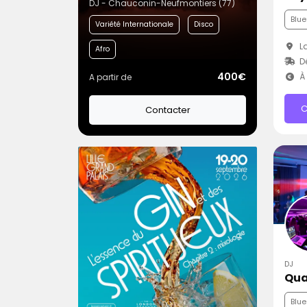
DJ - Chauconin-Neufmontiers (77)
Blue
Variété Internationale
Disco
La
Afro
Dé
400€
À 
A partir de
C
Contacter
DJ
Qua
Blue