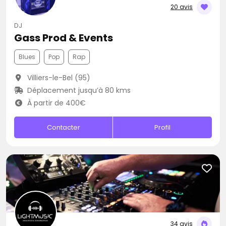
20 avis
DJ
Gass Prod & Events
Blues
Pop
Rap
Villiers-le-Bel (95)
Déplacement jusqu’à 80 kms
À partir de 400€
Contacter
Profil
34 avis