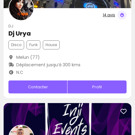
14 avis
DJ
Dj Urya
Disco
Funk
House
Melun (77)
Déplacement jusqu’à 300 kms
N.C
Contacter
Profil