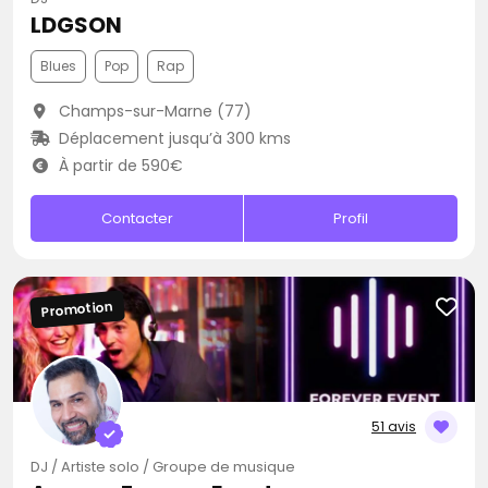
LDGSON
Blues
Pop
Rap
Champs-sur-Marne (77)
Déplacement jusqu’à 300 kms
À partir de 590€
Contacter
Profil
Promotion
51 avis
DJ / Artiste solo / Groupe de musique