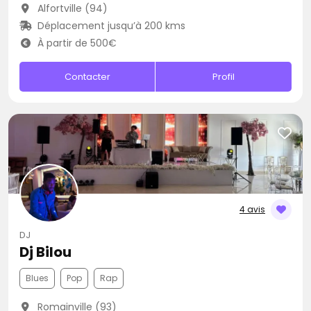
Alfortville (94)
Déplacement jusqu’à 200 kms
À partir de 500€
Contacter
Profil
4 avis
DJ
Dj Bilou
Blues
Pop
Rap
Romainville (93)