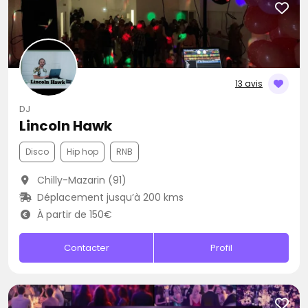
13 avis
DJ
Lincoln Hawk
Disco
Hip hop
RNB
Chilly-Mazarin (91)
Déplacement jusqu’à 200 kms
À partir de 150€
Contacter
Profil