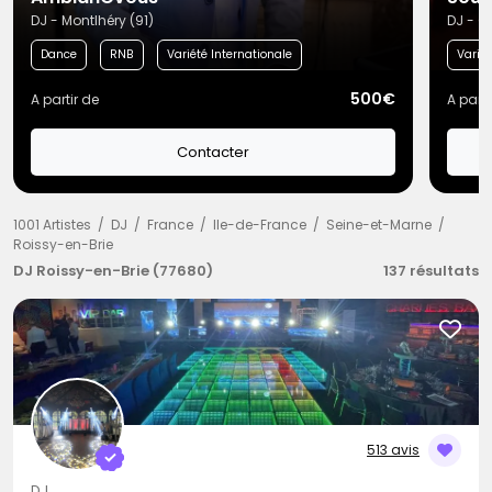
DJ - Montlhéry (91)
DJ - C
Dance
RNB
Variété Internationale
Variét
500€
A partir de
A parti
Contacter
1001 Artistes
DJ
France
Ile-de-France
Seine-et-Marne
Roissy-en-Brie
DJ Roissy-en-Brie (77680)
137 résultats
513 avis
DJ