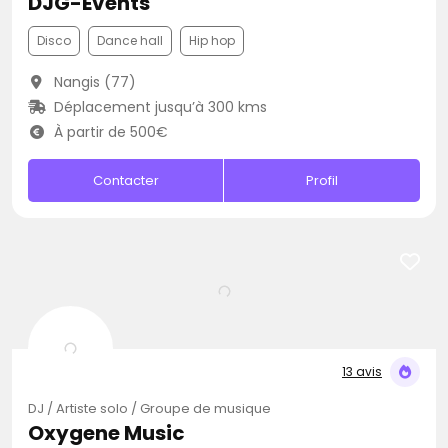
DJG-Events
Disco
Dance hall
Hip hop
Nangis (77)
Déplacement jusqu’à 300 kms
À partir de 500€
Contacter
Profil
13 avis
DJ / Artiste solo / Groupe de musique
Oxygene Music