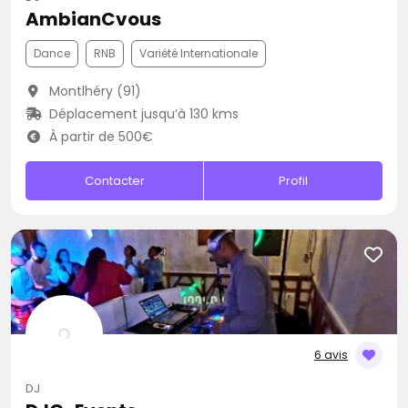
AmbianCvous
Dance
RNB
Variété Internationale
Montlhéry (91)
Déplacement jusqu’à 130 kms
À partir de 500€
Contacter
Profil
6 avis
DJ