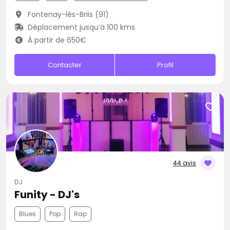
Fontenay-lès-Briis (91)
Déplacement jusqu’à 100 kms
À partir de 650€
Contacter
Profil
44 avis
DJ
Funity - DJ's
Blues
Pop
Rap