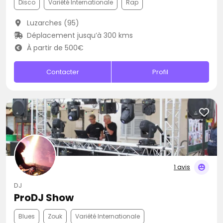
Disco
Variété Internationale
Rap
Luzarches (95)
Déplacement jusqu’à 300 kms
À partir de 500€
Contacter
Profil
1 avis
DJ
ProDJ Show
Blues
Zouk
Variété Internationale