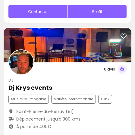
Contacter
Profil
6 avis
DJ
Dj Krys events
Musique Française
Variété Internationale
Funk
Saint-Pierre-du-Perray (91)
Déplacement jusqu’à 300 kms
À partir de 400€