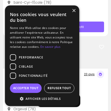
Saint-Cyr-l'École (78)
Déplacement jusqu’à 300 kms
×
Nos cookies vous veulent
À partir de 400€
du bien
Contacter
Profil
Notre site Web utilise des cookies pour
améliorer l'expérience utilisateur. En
utilisant notre site Web, vous acceptez tous
les cookies conformément à notre Politique
relative aux cookies.
En savoir plus
PERFORMANCE
CIBLAGE
23 avis
FONCTIONNALITÉ
DJ
DJ Velrich
ACCEPTER TOUT
REFUSER TOUT
Disco
Afro
AFFICHER LES DÉTAILS
RNB
Afficher la carte
Orgeval (78)