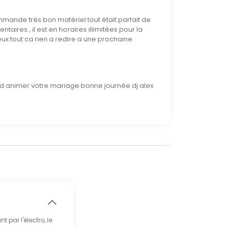
mmande trés bon matériel tout était parfait de
aires , il est en horaires illimitées pour la
eux tout ca rien a redire a une prochaine.
ir d animer votre mariage bonne journée dj alex
par l'électro, le