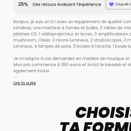
25%
Des retours évaluent l’éxpérience
Coup de c
Bonjour, je suis un DJ avec un équipement de qualité c
lumières, une machine à fumée et bulles, 3 tables de mixa
platines CD, 1 vidéoprojecteur et écran, 3 amplificateurs d
mushroom, 1 laser, 3 néons lumineux, 2 stroboscopes, 3 micro
lumineux, 4 lampes de piste, 3 boules à facette, 1 boule 
Je m'adapte à vos demandes en matière de musique et me
Mon prix commence à 350 euros et inclut le karaoké et de
également inclus.
Je propose mes services pour animer des événements te
Lire la suite
communions, comités de fêtes, etc. Je me déplace dan
N'hésitez pas à me contacter pour prendre rendez-vous et
CHOISI
déterminer le type de musique que vous souhaitez.
Formule tout compris
TA FORM
animations jeux , soirée dansante , horaires illimitées de l