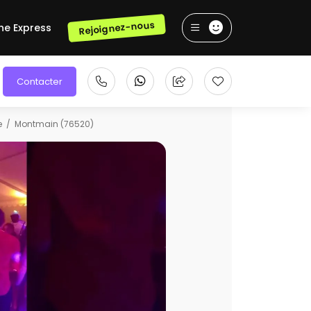
Rejoignez-nous
he Express
Contacter
e
Montmain (76520)