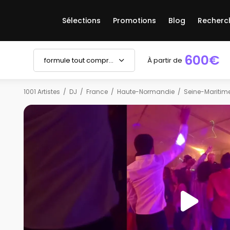
Sélections
Promotions
Blog
Recherc
600€
formule tout compris
À partir de
1001 Artistes
DJ
France
Haute-Normandie
Seine-Maritim