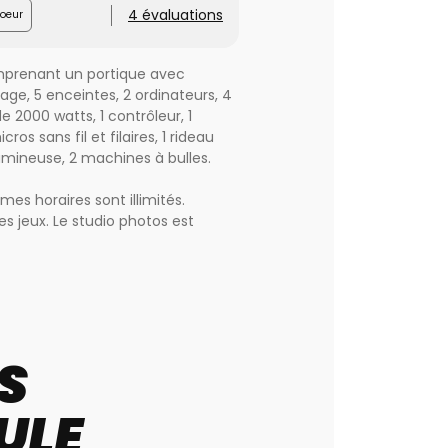
4 évaluations
oeur
omprenant un portique avec
ge, 5 enceintes, 2 ordinateurs, 4
e 2000 watts, 1 contrôleur, 1
s sans fil et filaires, 1 rideau
lumineuse, 2 machines à bulles.
s horaires sont illimités.
s jeux. Le studio photos est
ls que des mariages, baptêmes,
s un rayon de 300 km
 établir un contrat afin de
S
ULE
a prestation , matériels