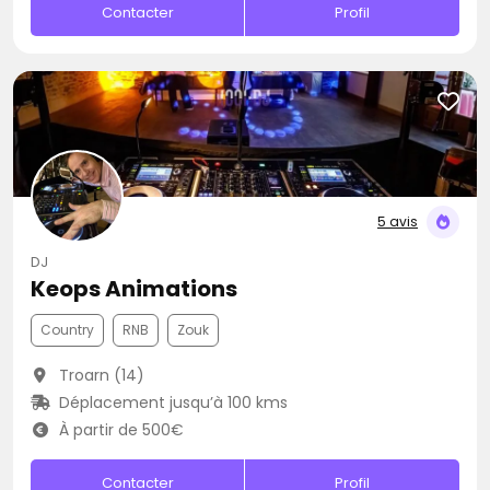
Contacter
Profil
5 avis
DJ
Keops Animations
Country
RNB
Zouk
Troarn (14)
Déplacement jusqu’à 100 kms
À partir de 500€
Contacter
Profil