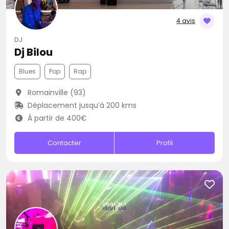
4 avis
DJ
Dj Bilou
Blues
Pop
Rap
Romainville (93)
Déplacement jusqu’à 200 kms
À partir de 400€
Contacter
Profil