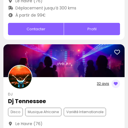
Le Havre (76)
Déplacement jusqu’à 300 kms
À partir de 99€
Contacter
Profil
32 avis
DJ
Dj Tennessee
Disco
Musique Africaine
Variété Internationale
Le Havre (76)