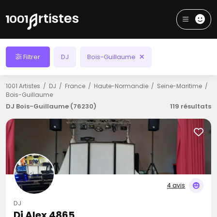
Filtrer
DJ
Bois-Guillaume
1001 Artistes
DJ
France
Haute-Normandie
Seine-Maritime
Bois-Guillaume
DJ Bois-Guillaume (76230)
119 résultats
4 avis
DJ
Dj Alex 4865