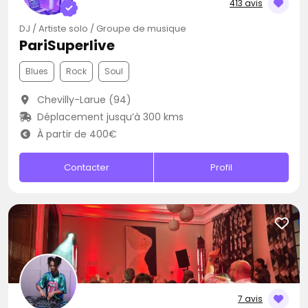
413 avis
DJ / Artiste solo / Groupe de musique
PariSuperlive
Blues
Rock
Soul
Chevilly-Larue (94)
Déplacement jusqu’à 300 kms
À partir de 400€
Contacter
Profil
7 avis