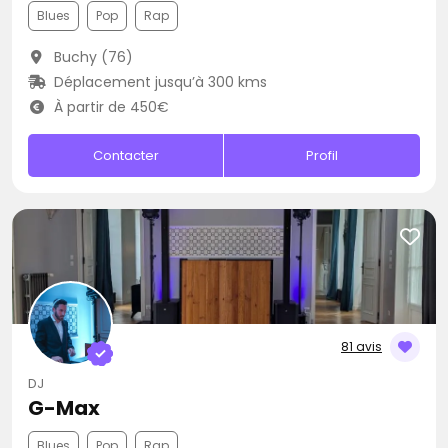
Blues
Pop
Rap
Buchy (76)
Déplacement jusqu’à 300 kms
À partir de 450€
Contacter
Profil
81 avis
DJ
G-Max
Blues
Pop
Rap