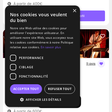
À partir de 400€
×
Nos cookies vous veulent
Contacter
Profil
du bien
Notre site Web utilise des cookies pour
améliorer l'expérience utilisateur. En
utilisant notre site Web, vous acceptez tous
les cookies conformément à notre Politique
relative aux cookies.
En savoir plus
PERFORMANCE
11 avis
CIBLAGE
DJ / Groupe de musique
FONCTIONNALITÉ
Malaca Productions
Blues
RNB
Zouk
ACCEPTER TOUT
REFUSER TOUT
Voves (28)
AFFICHER LES DÉTAILS
Afficher la carte
Déplacement jusqu’à 250 kms
À partir de 600€