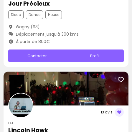
Jour Précieux
Disco
Dance
House
Gagny (93)
Déplacement jusqu’à 300 kms
À partir de 800€
Contacter
Profil
13 avis
DJ
Lincoln Hawk