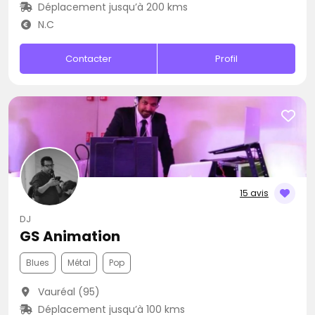
Déplacement jusqu’à 200 kms
N.C
Contacter
Profil
15 avis
DJ
GS Animation
Blues
Métal
Pop
Vauréal (95)
Déplacement jusqu’à 100 kms