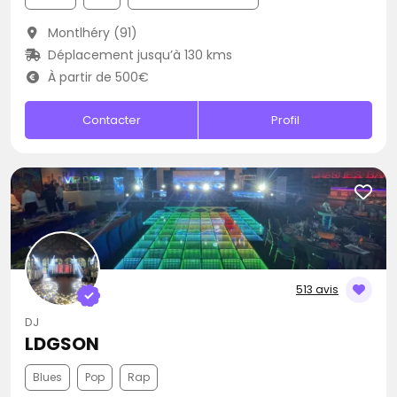
Montlhéry (91)
Déplacement jusqu’à 130 kms
À partir de 500€
Contacter
Profil
513 avis
DJ
LDGSON
Blues
Pop
Rap