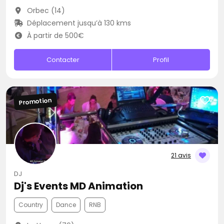
Orbec (14)
Déplacement jusqu’à 130 kms
À partir de 500€
Contacter
Profil
Promotion
21 avis
DJ
Dj's Events MD Animation
Country
Dance
RNB