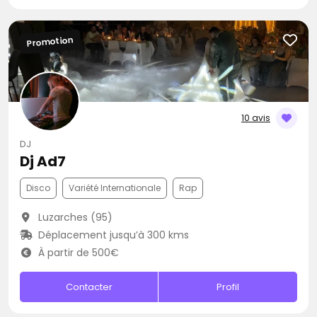
Promotion
10 avis
DJ
Dj Ad7
Disco
Variété Internationale
Rap
Luzarches (95)
Déplacement jusqu’à 300 kms
À partir de 500€
Contacter
Profil