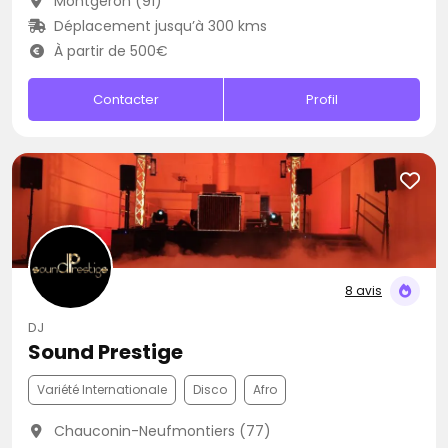
Montgeron (91)
Déplacement jusqu’à 300 kms
À partir de 500€
Contacter
Profil
8 avis
DJ
Sound Prestige
Variété Internationale
Disco
Afro
Chauconin-Neufmontiers (77)