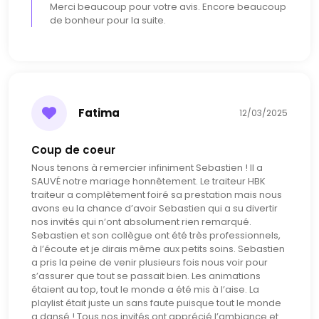
- Décor architectural mural avec huit barres
Merci beaucoup pour votre avis. Encore beaucoup
- Pack de quatre canons à confettis, dans la teinte de
de bonheur pour la suite.
votre choix
- Trois écrans pour le partage de photos grâce au
Wiforama et l'accès à un groupe privé sur notre site
pour vos invités
Choisissez l'excellence pour une expérience
Fatima
12/03/2025
événementielle incomparable.
Coup de coeur
Nous tenons à remercier infiniment Sebastien ! Il a
SAUVÉ notre mariage honnêtement. Le traiteur HBK
traiteur a complètement foiré sa prestation mais nous
avons eu la chance d’avoir Sebastien qui a su divertir
nos invités qui n’ont absolument rien remarqué.
Sebastien et son collègue ont été très professionnels,
à l’écoute et je dirais même aux petits soins. Sebastien
a pris la peine de venir plusieurs fois nous voir pour
s’assurer que tout se passait bien. Les animations
étaient au top, tout le monde a été mis à l’aise. La
playlist était juste un sans faute puisque tout le monde
a dansé ! Tous nos invités ont apprécié l’ambiance et