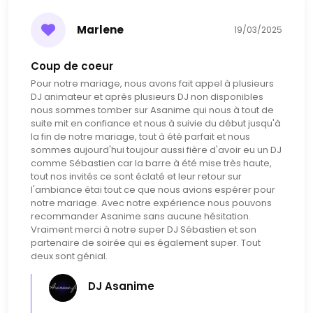
des activités festives sur mesure, parfaitement
adaptées à l'esprit de votre événement.
Marlene
19/03/2025
- **Organisation de la soirée** : Sublimez chaque
instant fort avec une coordination parfaite, que ce soit
Coup de coeur
l'entrée des mariés, l'ouverture du bal ou des moments
inédits.
Pour notre mariage, nous avons fait appel à plusieurs
- **Sonorisation haut de gamme** : Profitez d'un
DJ animateur et après plusieurs DJ non disponibles
nous sommes tomber sur Asanime qui nous à tout de
équipement audio de qualité supérieure, calibré selon
suite mit en confiance et nous à suivie du début jusqu'à
les spécificités de votre salle et votre événement.
la fin de notre mariage, tout à été parfait et nous
- **DJ professionnel** : Sébastien Aubert, DJ
sommes aujourd'hui toujour aussi fière d'avoir eu un DJ
expérimenté, apporte son expertise pour animer votre
comme Sébastien car la barre à été mise très haute,
événement avec la sélection musicale parfaite.
tout nos invités ce sont éclaté et leur retour sur
l'ambiance étai tout ce que nous avions espérer pour
Nous visons à créer une ambiance unique et
notre mariage. Avec notre expérience nous pouvons
mémorable, en parfaite harmonie avec vos
recommander Asanime sans aucune hésitation.
préférences et les particularités de votre célébration.
Vraiment merci à notre super DJ Sébastien et son
partenaire de soirée qui es également super. Tout
deux sont génial.
Nos options exclusives incluent :
- Deux machines à jet d'étincelles froides
DJ Asanime
- Livre d’or audio
- Machine à fumée lourde