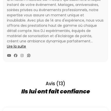
instant de votre événement. Mariages, anniversaires,
soirées privées ou événements professionnels, notre
expertise vous assure un moment unique et
inoubliable. Avec plus de 14 ans d'expérience, nous vous
offrons des prestations haut de gamme où chaque
détail compte. Nos DJ expérimentés, équipés de
matériel de sonorisation et d'éclairage de pointe,
créent une ambiance dynamique parfaitement
adaptée à vos attentes. Vivez une expérience musicale
Lire la suite
exceptionnelle avec Asanime, et transformez chaque
moment clé de votre événement en un souvenir
mémorable.
Découvrez nos prestations d'exception pour
transformer votre événement en un moment
inoubliable :
Avis (13)
Ils lui ont fait confiance
- **Planification sur-mesure** : Créez un programme
détaillé et personnalisé, intégrant animations,
interventions et moments de surprise.
- **Animations personnalisées** : Offrez à vos invités