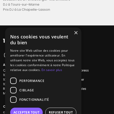
DJ à Tours-sur-Marne
Prix DJ à La Chapelle-Lasson
×
Nos cookies vous veulent
du bien
Notre site Web utilise des cookies pour
améliorer l'expérience utilisateur. En
utilisant notre site Web, vous acceptez tous
A propos
Liens utiles
les cookies conformément à notre Politique
relative aux cookies.
En savoir plus
Qui sommes-nous ?
Recherche Express
1001Salles
L'équipe
1001Salles PRO
Nous contacter
PERFORMANCE
1001Traiteurs
FAQ
Reserverunbar
Mentions légales
CIBLAGE
MP2
CGV
CGU
FONCTIONNALITÉ
Contacts
contact@1001dj.com
ACCEPTER TOUT
REFUSER TOUT