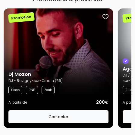
Promotion
Prom
Agen
Dj Mozon
DJ / A
DJ - Revigny-sur-Ornain (55)
sur-Ma
Disco
RNB
Zouk
Blues
200€
A partir de
A parti
Contacter