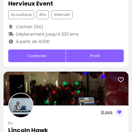
Hervieux Event
Acoustique
Afro
Alternatif
Cachan (94)
Déplacement jusqu’à 200 kms
À partir de 400€
Contacter
Profil
13 avis
DJ
Lincoln Hawk