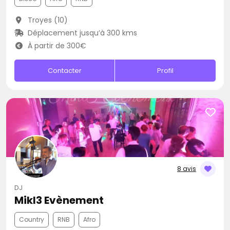
Troyes (10)
Déplacement jusqu’à 300 kms
À partir de 300€
Contacter
Profil
8 avis
DJ
Mikl3 Evènement
Country
RNB
Afro