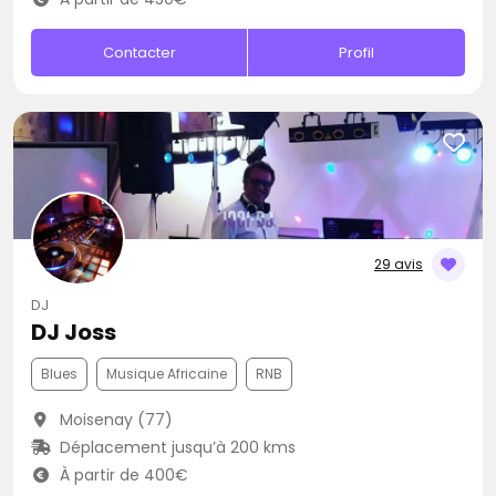
Contacter
Profil
29 avis
DJ
DJ Joss
Blues
Musique Africaine
RNB
Moisenay (77)
Déplacement jusqu’à 200 kms
À partir de 400€