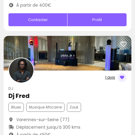
À partir de 400€
Contacter
Profil
1 avis
DJ
Dj Fred
Blues
Musique Africaine
Zouk
Varennes-sur-Seine (77)
Déplacement jusqu’à 300 kms
À partir de 450€