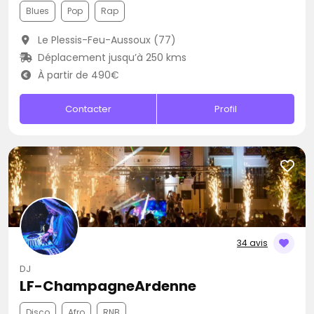
Blues
Pop
Rap
Le Plessis-Feu-Aussoux (77)
Déplacement jusqu’à 250 kms
À partir de 490€
Contacter
Profil
34 avis
DJ
LF-ChampagneArdenne
Disco
Afro
RNB