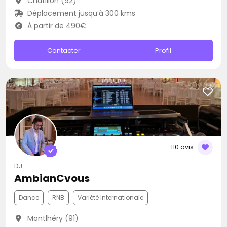
Châtillon (92)
Déplacement jusqu’à 300 kms
À partir de 490€
Contacter
Profil
110 avis
DJ
AmbianCvous
Dance
RNB
Variété Internationale
Montlhéry (91)