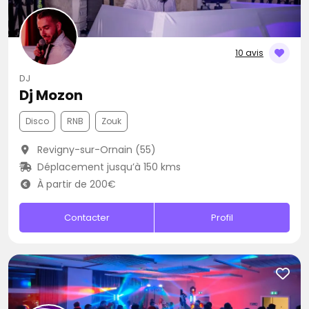
10 avis
DJ
Dj Mozon
Disco
RNB
Zouk
Revigny-sur-Ornain (55)
Déplacement jusqu’à 150 kms
À partir de 200€
Contacter
Profil