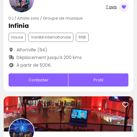
7 avis
DJ / Artiste solo / Groupe de musique
Infinia
House
Variété Internationale
RNB
Alfortville (94)
Déplacement jusqu’à 200 kms
À partir de 500€
Contacter
Profil