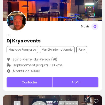
6 avis
DJ
Dj Krys events
Musique Française
Variété Internationale
Funk
Saint-Pierre-du-Perray (91)
Déplacement jusqu’à 300 kms
À partir de 400€
Contacter
Profil