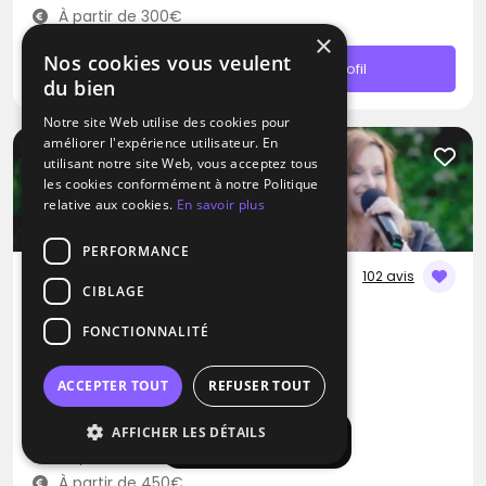
À partir de 300€
×
Nos cookies vous veulent
Contacter
Profil
du bien
Notre site Web utilise des cookies pour
améliorer l'expérience utilisateur. En
utilisant notre site Web, vous acceptez tous
les cookies conformément à notre Politique
relative aux cookies.
En savoir plus
PERFORMANCE
102 avis
CIBLAGE
DJ / Artiste solo / Groupe de musique
FONCTIONNALITÉ
Nany Pedrito Anim
Blues
Musique Brésilienne
RNB
ACCEPTER TOUT
REFUSER TOUT
Sermaises (45)
AFFICHER LES DÉTAILS
Afficher la carte
Déplacement jusqu’à 150 kms
À partir de 450€