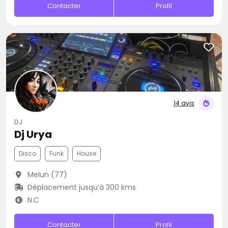
Contacter
Profil
14 avis
DJ
Dj Urya
Disco
Funk
House
Melun (77)
Déplacement jusqu’à 300 kms
N.C
Contacter
Profil