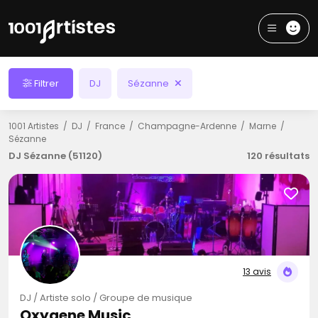
Filtrer
DJ
Sézanne
1001 Artistes
DJ
France
Champagne-Ardenne
Marne
Sézanne
DJ Sézanne (51120)
120 résultats
13 avis
DJ / Artiste solo / Groupe de musique
Oxygene Music