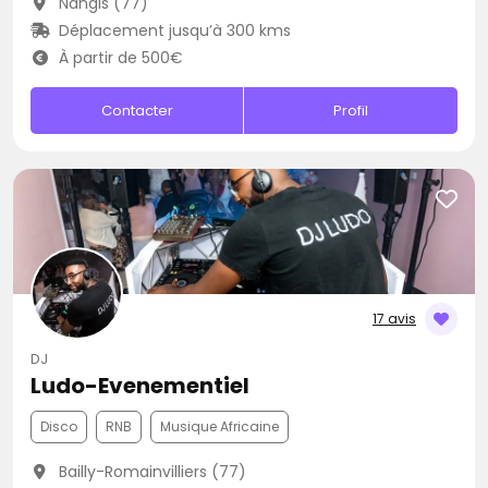
Nangis (77)
Déplacement jusqu’à 300 kms
À partir de 500€
Contacter
Profil
17 avis
DJ
Ludo-Evenementiel
Disco
RNB
Musique Africaine
Bailly-Romainvilliers (77)