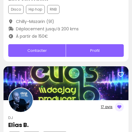
Disco
Hip hop
RNB
Chilly-Mazarin (91)
Déplacement jusqu’à 200 kms
À partir de 150€
Contacter
Profil
17 avis
DJ
Elias B.