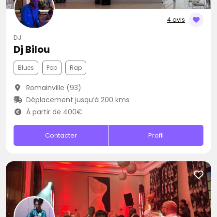
4 avis
DJ
Dj Bilou
Blues
Pop
Rap
Romainville (93)
Déplacement jusqu’à 200 kms
À partir de 400€
Contacter
Profil