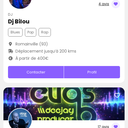
4 avis
DJ
Dj Bilou
Blues
Pop
Rap
Romainville (93)
Déplacement jusqu’à 200 kms
À partir de 400€
Contacter
Profil
17 avis