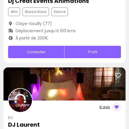
Dj Creat Events Animations
Afro
Bossa Nova
Dance
Claye-Souilly (77)
Déplacement jusqu’à 100 kms
À partir de 200€
Contacter
Profil
9 avis
DJ
DJ Laurent