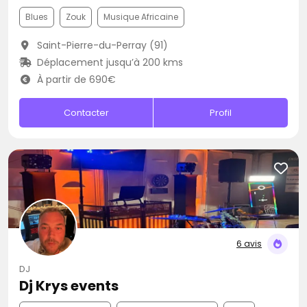
Blues
Zouk
Musique Africaine
Saint-Pierre-du-Perray (91)
Déplacement jusqu’à 200 kms
À partir de 690€
Contacter
Profil
6 avis
DJ
Dj Krys events