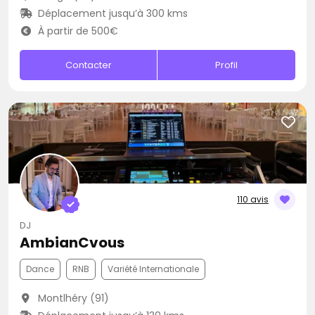
Déplacement jusqu’à 300 kms
À partir de 500€
Contacter
Profil
110 avis
DJ
AmbianCvous
Dance
RNB
Variété Internationale
Montlhéry (91)