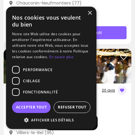
Chauconin-Neufmontiers (77)
Déplacement jusqu’à 200 kms
×
Nos cookies vous veulent
À partir de 400€
du bien
Contacter
Profil
Notre site Web utilise des cookies pour
améliorer l'expérience utilisateur. En
utilisant notre site Web, vous acceptez tous
les cookies conformément à notre Politique
relative aux cookies.
En savoir plus
PERFORMANCE
CIBLAGE
20 avis
FONCTIONNALITÉ
DJ
Gass Prod & Events
ACCEPTER TOUT
REFUSER TOUT
Blues
Pop
AFFICHER LES DÉTAILS
Rap
Afficher la carte
Villiers-le-Bel (95)