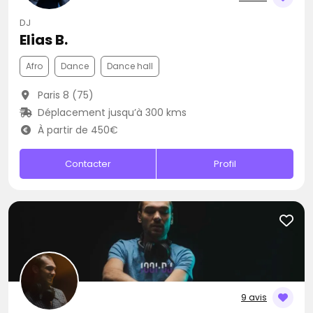
DJ
Elias B.
Afro
Dance
Dance hall
Paris 8 (75)
Déplacement jusqu’à 300 kms
À partir de 450€
Contacter
Profil
9 avis