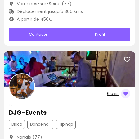
Varennes-sur-Seine (77)
Déplacement jusqu’à 300 kms
À partir de 450€
Contacter
Profil
6 avis
DJ
DJG-Events
Disco
Dance hall
Hip hop
Nangis (77)