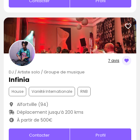
Contacter
Profil
7 avis
DJ / Artiste solo / Groupe de musique
Infinia
House
Variété Internationale
RNB
Alfortville (94)
Déplacement jusqu’à 200 kms
À partir de 500€
Contacter
Profil