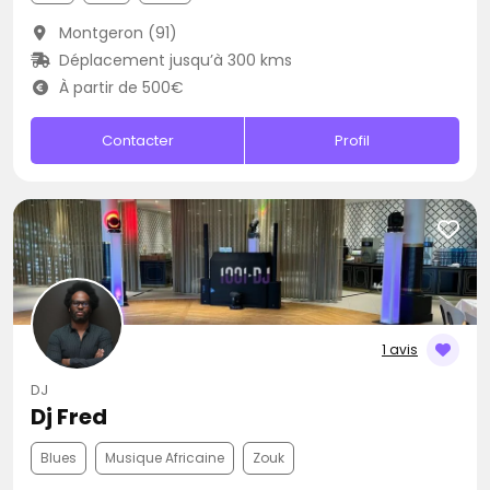
Montgeron (91)
Déplacement jusqu’à 300 kms
À partir de 500€
Contacter
Profil
1 avis
DJ
Dj Fred
Blues
Musique Africaine
Zouk