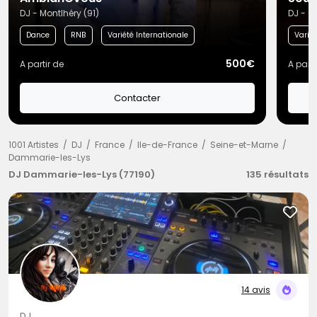
DJ - Montlhéry (91)
DJ - C
Dance
RNB
Variété Internationale
Variét
500€
A partir de
A parti
Contacter
1001 Artistes
DJ
France
Ile-de-France
Seine-et-Marne
Dammarie-les-Lys
DJ Dammarie-les-Lys (77190)
135 résultats
14 avis
DJ