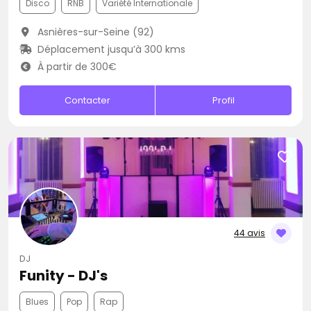
Disco
RNB
Variété Internationale
Asnières-sur-Seine (92)
Déplacement jusqu’à 300 kms
À partir de 300€
Contacter
Profil
44 avis
DJ
Funity - DJ's
Blues
Pop
Rap