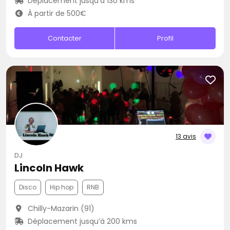
Déplacement jusqu’à 130 kms
À partir de 500€
Contacter
Profil
13 avis
DJ
Lincoln Hawk
Disco
Hip hop
RNB
Chilly-Mazarin (91)
Déplacement jusqu’à 200 kms