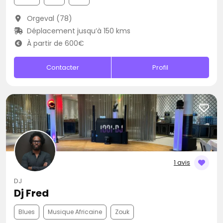
Orgeval (78)
Déplacement jusqu’à 150 kms
À partir de 600€
Contacter
Profil
1 avis
DJ
Dj Fred
Blues
Musique Africaine
Zouk