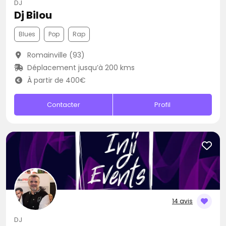
DJ
Dj Bilou
Blues
Pop
Rap
Romainville (93)
Déplacement jusqu’à 200 kms
À partir de 400€
Contacter
Profil
14 avis
DJ