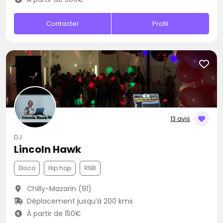
Contacter
Profil
13 avis
DJ
Lincoln Hawk
Disco
Hip hop
RNB
Chilly-Mazarin (91)
Déplacement jusqu’à 200 kms
À partir de 150€