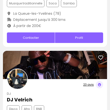
Musique traditionnelle
Soca
Samba
La Queue-les-Yvelines (78)
Déplacement jusqu’à 300 kms
À partir de 200€
Contacter
Profil
23 avis
DJ
DJ Velrich
Disco
Afro
RNB