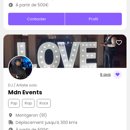
À partir de 500€
Contacter
Profil
6 avis
DJ / Artiste solo
Mdn Events
Pop
Rap
Rock
Montgeron (91)
Déplacement jusqu’à 300 kms
À partir de 500€