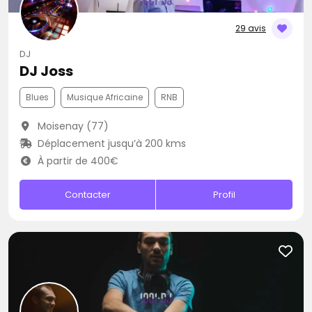
29 avis
DJ
DJ Joss
Blues
Musique Africaine
RNB
Moisenay (77)
Déplacement jusqu’à 200 kms
À partir de 400€
Contacter
Profil