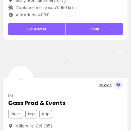
Bailly-Romainvilliers (77)
Déplacement jusqu’à 150 kms
À partir de 400€
Contacter
Profil
20 avis
DJ
Gass Prod & Events
Blues
Pop
Rap
Villiers-le-Bel (95)