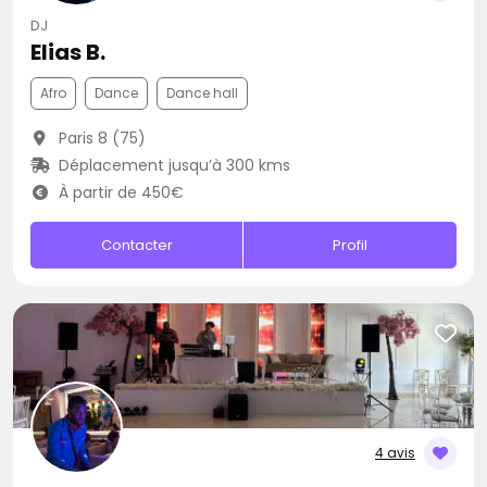
DJ
Elias B.
Afro
Dance
Dance hall
Paris 8 (75)
Déplacement jusqu’à 300 kms
À partir de 450€
Contacter
Profil
4 avis