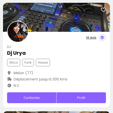
14 avis
DJ
Dj Urya
Disco
Funk
House
Melun (77)
Déplacement jusqu’à 300 kms
N.C
Contacter
Profil