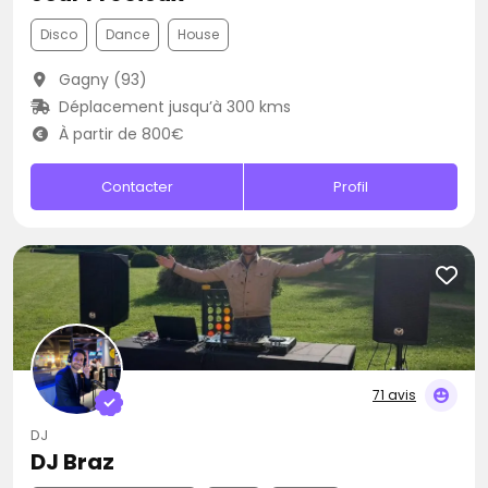
Disco
Dance
House
Gagny (93)
Déplacement jusqu’à 300 kms
À partir de 800€
Contacter
Profil
71 avis
DJ
DJ Braz