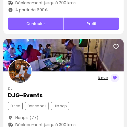
Déplacement jusqu’à 200 kms
À partir de 690€
Contacter
Profil
6 avis
DJ
DJG-Events
Disco
Dance hall
Hip hop
Nangis (77)
Déplacement jusqu’à 300 kms