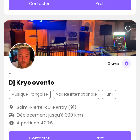
Contacter
Profil
6 avis
DJ
Dj Krys events
Musique Française
Variété Internationale
Funk
Saint-Pierre-du-Perray (91)
Déplacement jusqu’à 300 kms
À partir de 400€
Contacter
Profil