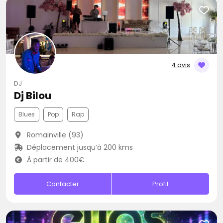
4 avis
DJ
Dj Bilou
Blues
Pop
Rap
Romainville (93)
Déplacement jusqu’à 200 kms
À partir de 400€
Contacter
Profil