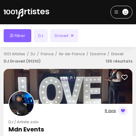
Filtrer
DJ
Draveil
1001 Artistes
DJ
France
Ile-de-France
Essonne
Draveil
DJ Draveil (91210)
135 résultats
6 avis
DJ / Artiste solo
Mdn Events