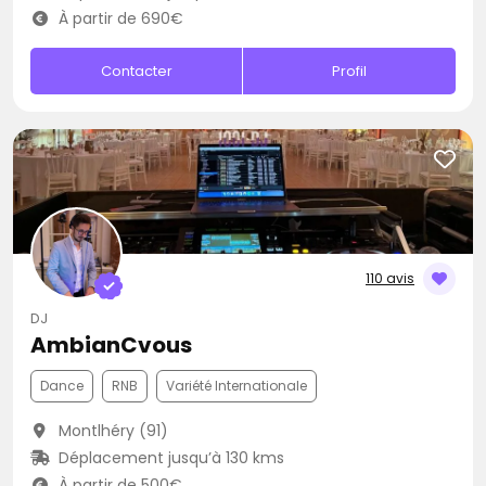
À partir de 690€
Contacter
Profil
110 avis
DJ
AmbianCvous
Dance
RNB
Variété Internationale
Montlhéry (91)
Déplacement jusqu’à 130 kms
À partir de 500€