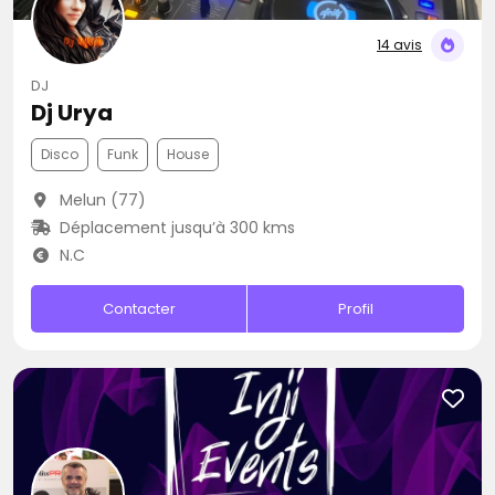
14 avis
DJ
Dj Urya
Disco
Funk
House
Melun (77)
Déplacement jusqu’à 300 kms
N.C
Contacter
Profil