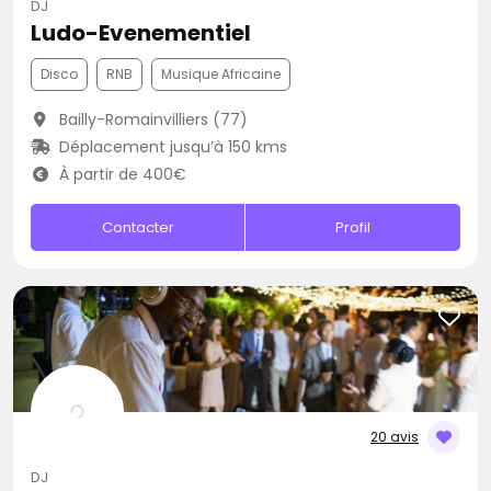
DJ
Ludo-Evenementiel
Disco
RNB
Musique Africaine
Bailly-Romainvilliers (77)
Déplacement jusqu’à 150 kms
À partir de 400€
Contacter
Profil
20 avis
DJ