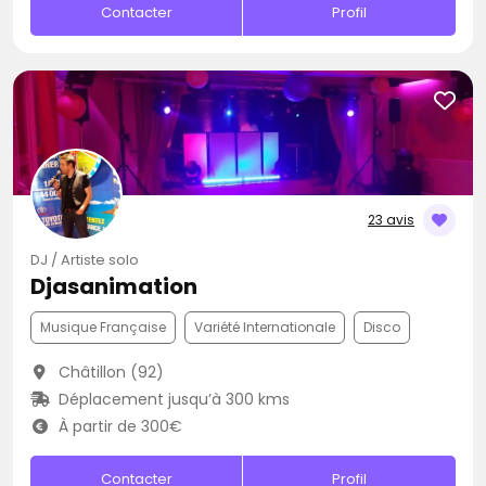
Contacter
Profil
23 avis
DJ / Artiste solo
Djasanimation
Musique Française
Variété Internationale
Disco
Châtillon (92)
Déplacement jusqu’à 300 kms
À partir de 300€
Contacter
Profil