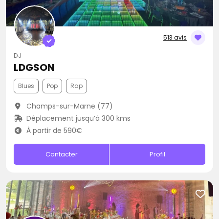
513 avis
DJ
LDGSON
Blues
Pop
Rap
Champs-sur-Marne (77)
Déplacement jusqu’à 300 kms
À partir de 590€
Contacter
Profil