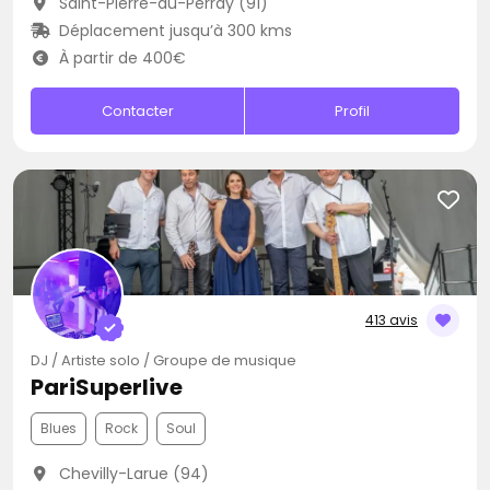
Saint-Pierre-du-Perray (91)
Déplacement jusqu’à 300 kms
À partir de 400€
Contacter
Profil
413 avis
DJ / Artiste solo / Groupe de musique
PariSuperlive
Blues
Rock
Soul
Chevilly-Larue (94)