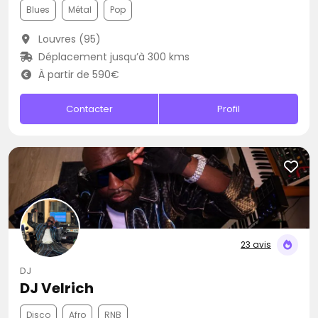
Blues
Métal
Pop
Louvres (95)
Déplacement jusqu’à 300 kms
À partir de 590€
Contacter
Profil
23 avis
DJ
DJ Velrich
Disco
Afro
RNB