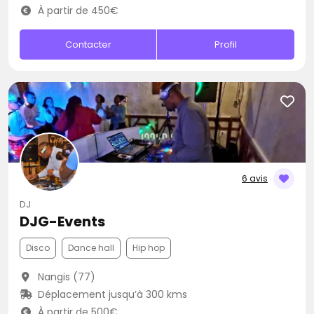
À partir de 450€
Contacter
Profil
6 avis
DJ
DJG-Events
Disco
Dance hall
Hip hop
Nangis (77)
Déplacement jusqu’à 300 kms
À partir de 500€