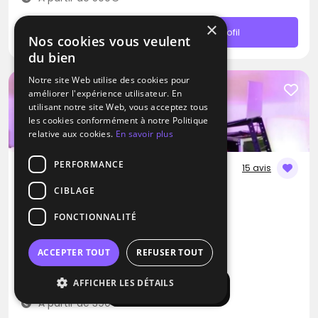
×
Contacter
Profil
Nos cookies vous veulent
du bien
Notre site Web utilise des cookies pour
améliorer l'expérience utilisateur. En
utilisant notre site Web, vous acceptez tous
les cookies conformément à notre Politique
relative aux cookies.
En savoir plus
PERFORMANCE
15 avis
CIBLAGE
DJ
GS Animation
FONCTIONNALITÉ
Blues
Métal
Pop
ACCEPTER TOUT
REFUSER TOUT
Vauréal (95)
AFFICHER LES DÉTAILS
Déplacement jusqu’à 100 kms
Afficher la carte
À partir de 390€