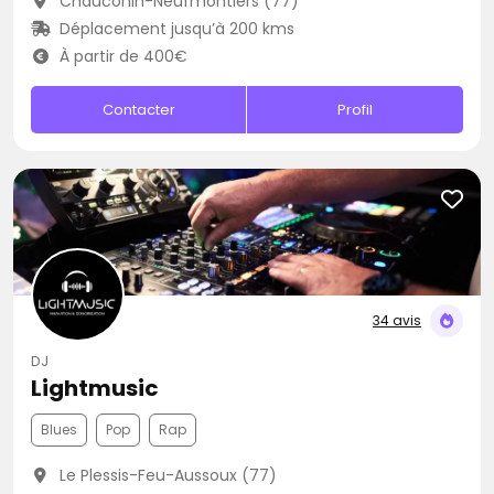
Chauconin-Neufmontiers (77)
Déplacement jusqu’à 200 kms
À partir de 400€
Contacter
Profil
34 avis
DJ
Lightmusic
Blues
Pop
Rap
Le Plessis-Feu-Aussoux (77)