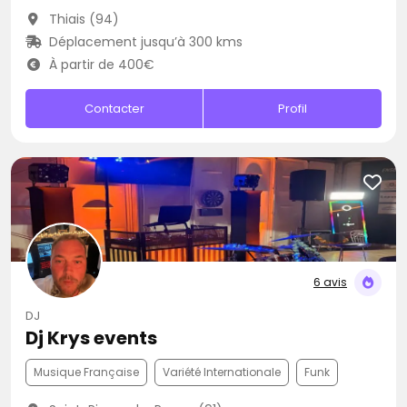
Thiais (94)
Déplacement jusqu’à 300 kms
À partir de 400€
Contacter
Profil
6 avis
DJ
Dj Krys events
Musique Française
Variété Internationale
Funk