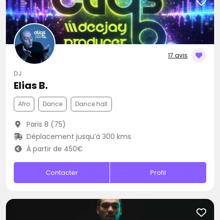
17 avis
DJ
Elias B.
Afro
Dance
Dance hall
Paris 8 (75)
Déplacement jusqu’à 300 kms
À partir de 450€
Contacter
Profil