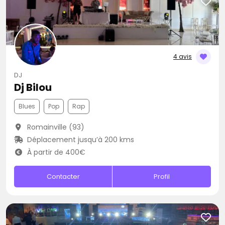
4 avis
DJ
Dj Bilou
Blues
Pop
Rap
Romainville (93)
Déplacement jusqu’à 200 kms
À partir de 400€
Contacter
Profil