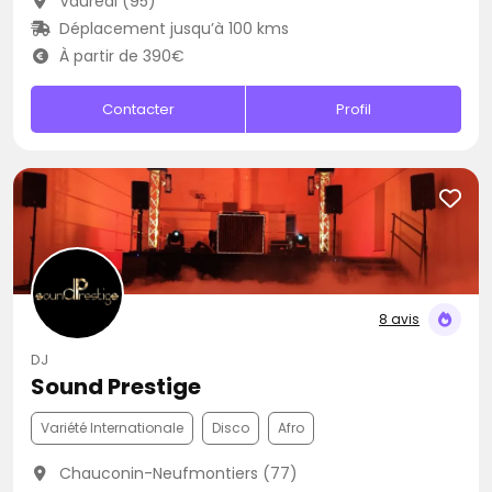
Vauréal (95)
Déplacement jusqu’à 100 kms
À partir de 390€
Contacter
Profil
8 avis
DJ
Sound Prestige
Variété Internationale
Disco
Afro
Chauconin-Neufmontiers (77)