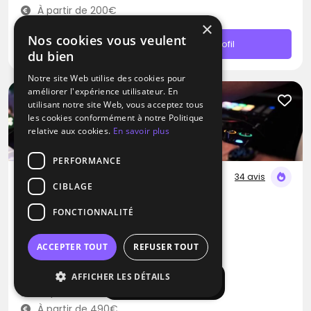
À partir de 200€
×
Nos cookies vous veulent
Contacter
Profil
du bien
Notre site Web utilise des cookies pour
améliorer l'expérience utilisateur. En
utilisant notre site Web, vous acceptez tous
les cookies conformément à notre Politique
relative aux cookies.
En savoir plus
PERFORMANCE
34 avis
CIBLAGE
DJ
FONCTIONNALITÉ
Lightmusic
Blues
Pop
Rap
ACCEPTER TOUT
REFUSER TOUT
Le Plessis-Feu-Aussoux (77)
AFFICHER LES DÉTAILS
Afficher la carte
Déplacement jusqu’à 250 kms
À partir de 490€