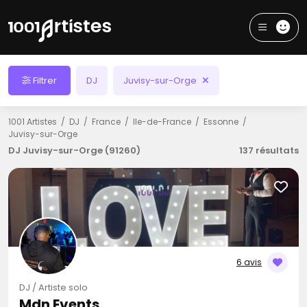
Filtrer
DJ
Juvisy-sur-Orge
1001 Artistes
DJ
France
Ile-de-France
Essonne
Juvisy-sur-Orge
DJ Juvisy-sur-Orge (91260)
137 résultats
6 avis
DJ / Artiste solo
Mdn Events