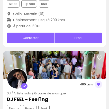
Disco
Hip hop
RNB
Chilly-Mazarin (91)
Déplacement jusqu’à 200 kms
À partir de 150€
Contacter
Profil
480 avis
DJ / Artiste solo / Groupe de musique
DJ FEEL - Feel'ing
Electro
House
Funk