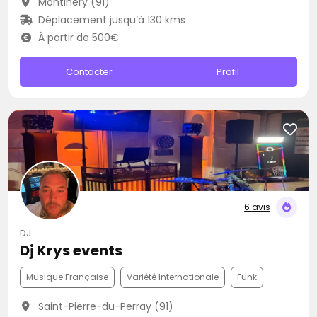
Montlhéry (91)
Déplacement jusqu’à 130 kms
À partir de 500€
Contacter
Profil
6 avis
DJ
Dj Krys events
Musique Française
Variété Internationale
Funk
Saint-Pierre-du-Perray (91)