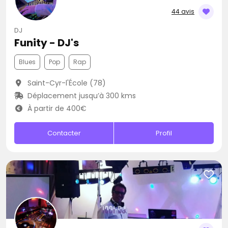
44 avis
DJ
Funity - DJ's
Blues
Pop
Rap
Saint-Cyr-l'École (78)
Déplacement jusqu’à 300 kms
À partir de 400€
Contacter
Profil