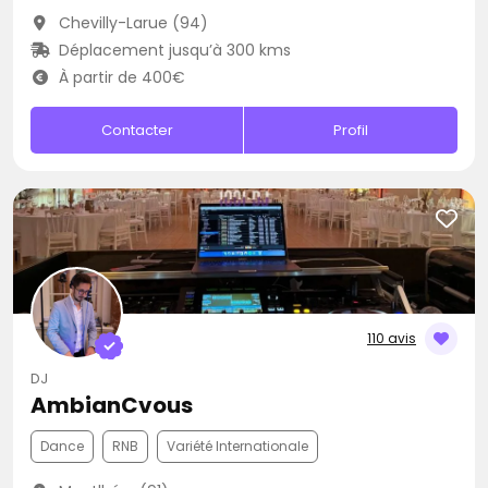
Chevilly-Larue (94)
Déplacement jusqu’à 300 kms
À partir de 400€
Contacter
Profil
110 avis
DJ
AmbianCvous
Dance
RNB
Variété Internationale