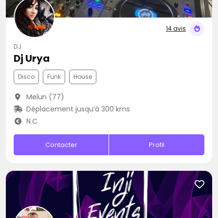
14 avis
DJ
Dj Urya
Disco
Funk
House
Melun (77)
Déplacement jusqu’à 300 kms
N.C
Contacter
Profil