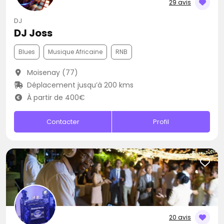
29 avis
DJ
DJ Joss
Blues
Musique Africaine
RNB
Moisenay (77)
Déplacement jusqu’à 200 kms
À partir de 400€
Contacter
Profil
20 avis