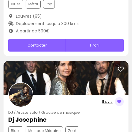
Blues
Métal
Pop
Louvres (95)
Déplacement jusqu’à 300 kms
À partir de 590€
Contacter
Profil
11 avis
DJ / Artiste solo / Groupe de musique
Dj Josephine
Blues
Musique Africaine
Zouk