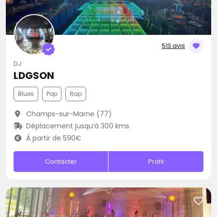
513 avis
DJ
LDGSON
Blues
Pop
Rap
Champs-sur-Marne (77)
Déplacement jusqu’à 300 kms
À partir de 590€
Contacter
Profil