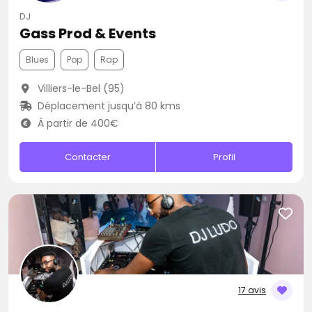
DJ
Gass Prod & Events
Blues
Pop
Rap
Villiers-le-Bel (95)
Déplacement jusqu’à 80 kms
À partir de 400€
Contacter
Profil
17 avis