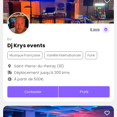
6 avis
DJ
Dj Krys events
Musique Française
Variété Internationale
Funk
Saint-Pierre-du-Perray (91)
Déplacement jusqu’à 300 kms
À partir de 500€
Contacter
Profil