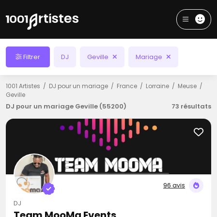
Filtrer
DJ
Geville
Mariage
1001 Artistes
DJ pour un mariage
France
Lorraine
Meuse
Geville
DJ pour un mariage Geville (55200)
73 résultats
96 avis
DJ
Team MooMa Events