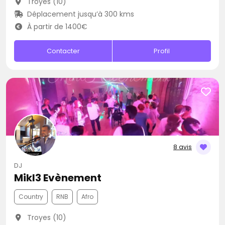
Troyes (10)
Déplacement jusqu’à 300 kms
À partir de 1400€
Contacter
Profil
8 avis
DJ
Mikl3 Evènement
Country
RNB
Afro
Troyes (10)