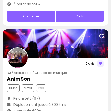
À partir de 550€
Contacter
Profil
2 avis
DJ / Artiste solo / Groupe de musique
AnimSon
Blues
Métal
Pop
Reichstett (67)
Déplacement jusqu’à 300 kms
À partir de 600€