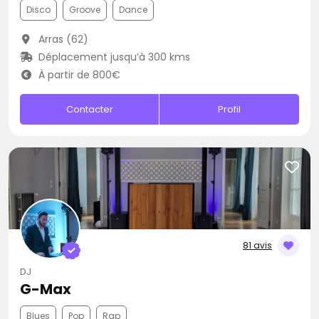
Disco
Groove
Dance
Arras (62)
Déplacement jusqu’à 300 kms
À partir de 800€
Contacter
Profil
81 avis
DJ
G-Max
Blues
Pop
Rap