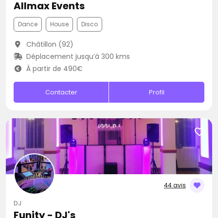
Allmax Events
Dance
House
Disco
Châtillon (92)
Déplacement jusqu’à 300 kms
À partir de 490€
Contacter
Profil
44 avis
DJ
Funity - DJ's