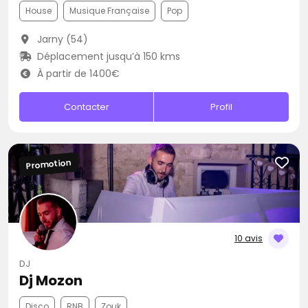
House
Musique Française
Pop
Jarny (54)
Déplacement jusqu’à 150 kms
À partir de 1400€
Contacter
Profil
Promotion
10 avis
DJ
Dj Mozon
Disco
RNB
Zouk