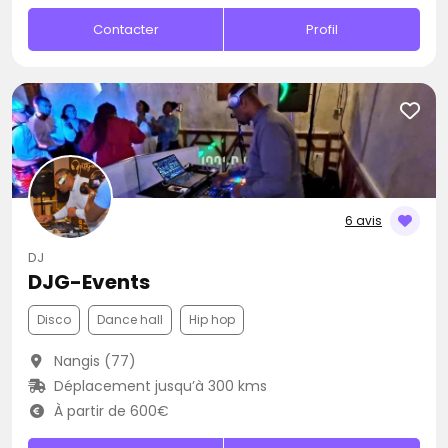
Contacter
Profil
6 avis
DJ
DJG-Events
Disco
Dance hall
Hip hop
Nangis (77)
Déplacement jusqu’à 300 kms
À partir de 600€