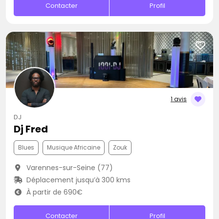
Contacter
Profil
1 avis
DJ
Dj Fred
Blues
Musique Africaine
Zouk
Varennes-sur-Seine (77)
Déplacement jusqu’à 300 kms
À partir de 690€
Contacter
Profil