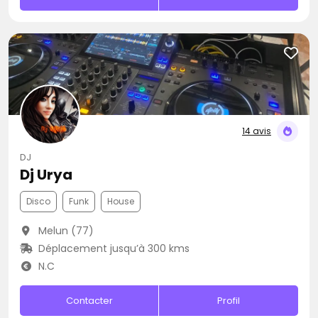
14 avis
DJ
Dj Urya
Disco
Funk
House
Melun (77)
Déplacement jusqu’à 300 kms
N.C
Contacter
Profil