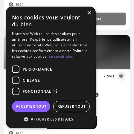
N.C
×
Nos cookies vous veulent
Profil
du bien
Notre site Web utilise des cookies pour
améliorer l'expérience utilisateur. En
utilisant notre site Web, vous acceptez tous
les cookies conformément à notre Politique
relative aux cookies.
En savoir plus
PERFORMANCE
7 avis
CIBLAGE
DJ
FONCTIONNALITÉ
Loïc DJ Créateur D'ambiance
Blues
Métal
Pop
ACCEPTER TOUT
REFUSER TOUT
Oron (57)
AFFICHER LES DÉTAILS
Afficher la carte
Déplacement jusqu’à 300 kms
N.C