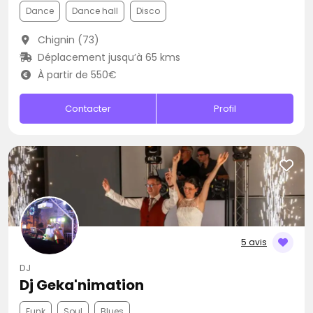
Dance
Dance hall
Disco
Chignin (73)
Déplacement jusqu’à 65 kms
À partir de 550€
Contacter
Profil
5 avis
DJ
Dj Geka'nimation
Funk
Soul
Blues