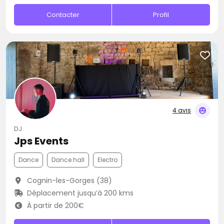
Contacter
Profil
4 avis
DJ
Jps Events
Dance
Dance hall
Electro
Cognin-les-Gorges (38)
Déplacement jusqu’à 200 kms
À partir de 200€