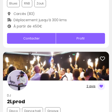
Blues
RNB
Zouk
Carcès (83)
Déplacement jusqu’à 300 kms
À partir de 450€
Contacter
Profil
2 avis
DJ
2Lprod
Disco
Dance hall
Groove