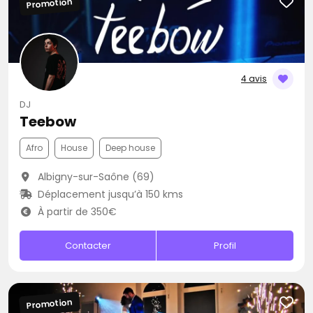
Promotion
4 avis
DJ
Teebow
Afro
House
Deep house
Albigny-sur-Saône (69)
Déplacement jusqu’à 150 kms
À partir de 350€
Contacter
Profil
Promotion