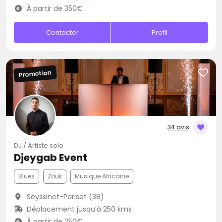
À partir de 350€
Contacter
Profil
Promotion
34 avis
DJ / Artiste solo
Djeygab Event
Blues
Zouk
Musique Africaine
Seyssinet-Pariset (38)
Déplacement jusqu’à 250 kms
À partir de 250€