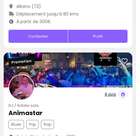
Albens (73)
Déplacement jusqu’à 80 kms
À partir de 300€
Contacter
Profil
Promotion
8 avis
DJ / Artiste solo
Animastar
Blues
Pop
Rap