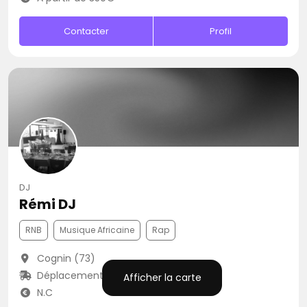
Contacter
Profil
DJ
Rémi DJ
RNB
Musique Africaine
Rap
Cognin (73)
Déplacement jusqu’à 200 kms
Afficher la carte
N.C