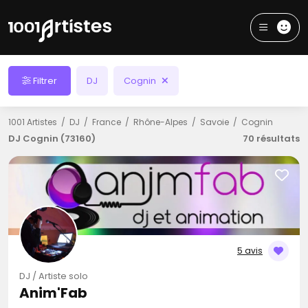
Filtrer
DJ
Cognin
1001 Artistes
DJ
France
Rhône-Alpes
Savoie
Cognin
DJ Cognin (73160)
70 résultats
5 avis
DJ / Artiste solo
Anim'Fab