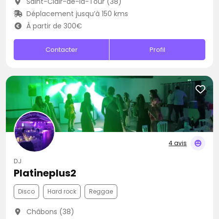
Saint-Clair-de-la-Tour (38)
Déplacement jusqu’à 150 kms
À partir de 300€
Contacter
Profil
4 avis
DJ
Platineplus2
Disco
Hard rock
Reggae
Châbons (38)