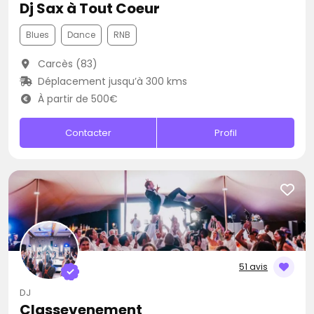
Dj Sax à Tout Coeur
Blues
Dance
RNB
Carcès (83)
Déplacement jusqu’à 300 kms
À partir de 500€
Contacter
Profil
51 avis
DJ
Classevenement