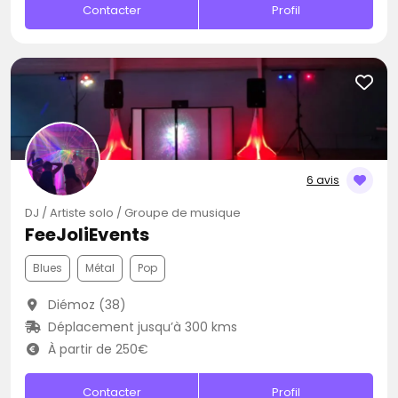
Contacter
Profil
6 avis
DJ / Artiste solo / Groupe de musique
FeeJoliEvents
Blues
Métal
Pop
Diémoz (38)
Déplacement jusqu’à 300 kms
À partir de 250€
Contacter
Profil