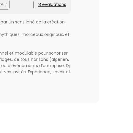
8 évaluations
oeur
 par un sens inné de la création,
 mythiques, morceaux originaux, et
onnel et modulable pour sonoriser
ariages, de tous horizons (algérien,
es ou d’événements d’entreprise, Dj
 vos invités. Expérience, savoir et
tion de barnum, tentes étoiles
ter