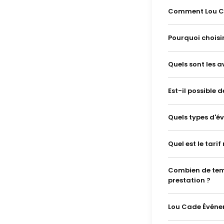
Comment Lou Cad
Pourquoi choisi
Quels sont les a
Est-il possible 
Quels types d'é
Quel est le tar
Combien de temp
prestation ?
Lou Cade Événem