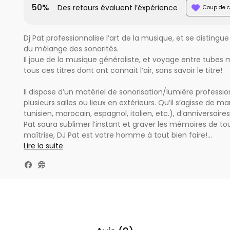
50%
Des retours évaluent l’éxpérience
Coup de c
Dj Pat professionnalise l’art de la musique, et se distingue
du mélange des sonorités.
Il joue de la musique généraliste, et voyage entre tubes
tous ces titres dont ont connait l’air, sans savoir le titre!
Il dispose d’un matériel de sonorisation/lumière professi
plusieurs salles ou lieux en extérieurs. Qu’il s’agisse de m
tunisien, marocain, espagnol, italien, etc.), d’anniversair
Pat saura sublimer l’instant et graver les mémoires de tout
maîtrise, DJ Pat est votre homme à tout bien faire!
Alors, faites-lui confiance !
Lire la suite
Animation de mariage, anniversaires et autres fête ;loca
,mobilier lumineux et mange debout, autres nous contac