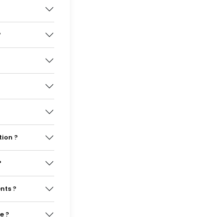
?
tion ?
?
nts ?
e ?