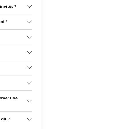
nvités ?
al ?
erver une
air ?