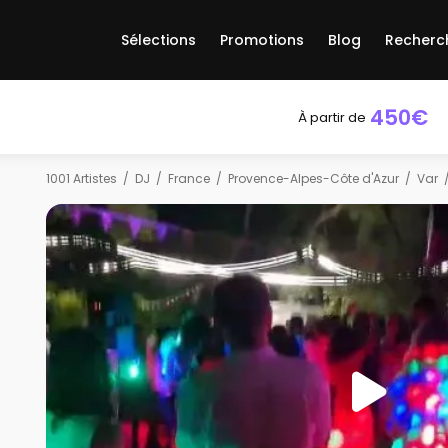
Sélections
Promotions
Blog
Recherc
450€
À partir de
1001 Artistes
DJ
France
Provence-Alpes-Côte d'Azur
Var