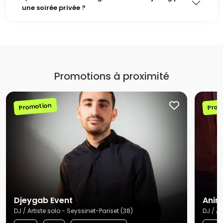
une soirée privée ?
Promotions à proximité
Promotion
Prom
Djeygab Event
Anim
DJ / Artiste solo - Seyssinet-Pariset (38)
DJ / A