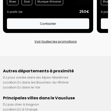
Blues
Zouk
Musique Africaine
Blues
250€
A partir de
A parti
Contacter
Voir toutes les promotions
Autres départements à proximité
DJ pour soirée dans les Alpes-Maritimes
Location DJ dans les Bouches-du-Rhône
Location DJ dans le Var
Principales villes dans le Vaucluse
DJ pas cher à Avignon
Location DJ à Orange