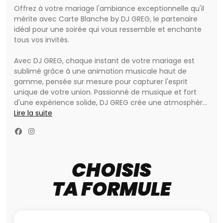
Offrez à votre mariage l'ambiance exceptionnelle qu'il
mérite avec Carte Blanche by DJ GREG, le partenaire
idéal pour une soirée qui vous ressemble et enchante
tous vos invités.
Avec DJ GREG, chaque instant de votre mariage est
sublimé grâce à une animation musicale haut de
gamme, pensée sur mesure pour capturer l'esprit
unique de votre union. Passionné de musique et fort
d'une expérience solide, DJ GREG crée une atmosphère
élégante et chaleureuse, adaptée à vos goûts et à
Lire la suite
ceux de vos proches.
Vous cherchez une prestation immersive et raffinée,
sans interventions excessives au micro ni animations
CHOISIS
standardisées ? DJ GREG se distingue par sa discrétion
et son sens de l'écoute pour laisser la musique tisser un
TA FORMULE
lien entre les générations et faire vibrer la piste de
danse jusqu'au bout de la nuit.
Carte Blanche by DJ GREG, c'est aussi un équipement