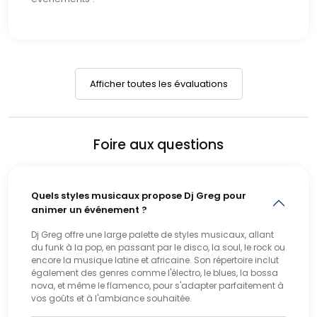
Faites de votre mariage une expérience inoubliable, où
vos invités diront en chœur :
« Déjà ? Il est quelle heure ? »
Afficher toutes les évaluations
Foire aux questions
Quels styles musicaux propose Dj Greg pour
animer un événement ?
Dj Greg offre une large palette de styles musicaux, allant
du funk à la pop, en passant par le disco, la soul, le rock ou
encore la musique latine et africaine. Son répertoire inclut
également des genres comme l'électro, le blues, la bossa
nova, et même le flamenco, pour s'adapter parfaitement à
vos goûts et à l'ambiance souhaitée.