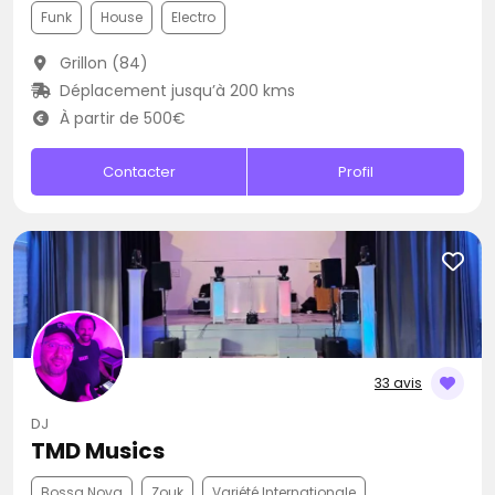
Funk
House
Electro
Grillon (84)
Déplacement jusqu’à 200 kms
À partir de 500€
Contacter
Profil
33 avis
DJ
TMD Musics
Bossa Nova
Zouk
Variété Internationale