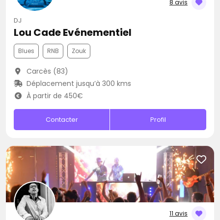
8 avis
DJ
Lou Cade Evénementiel
Blues
RNB
Zouk
Carcès (83)
Déplacement jusqu’à 300 kms
À partir de 450€
Contacter
Profil
11 avis