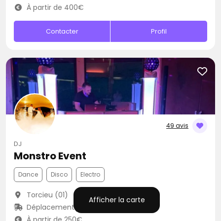
À partir de 400€
Contacter
Profil
49 avis
DJ
Monstro Event
Dance
Disco
Electro
Torcieu (01)
Afficher la carte
Déplacement jusqu’à 300 kms
À partir de 250€