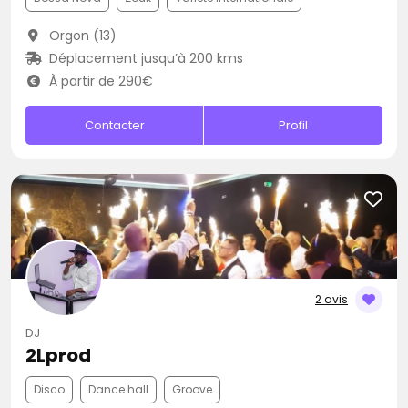
Orgon (13)
Déplacement jusqu’à 200 kms
À partir de 290€
Contacter
Profil
2 avis
DJ
2Lprod
Disco
Dance hall
Groove