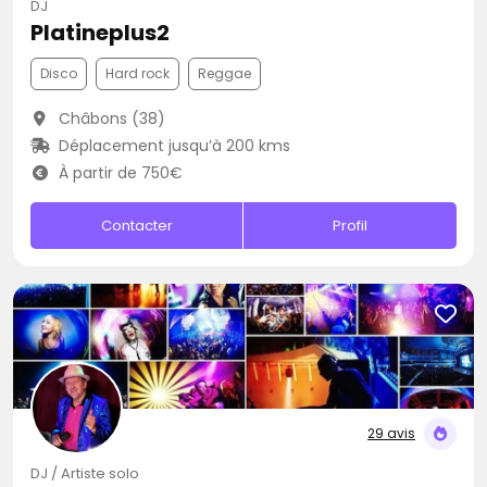
DJ
Platineplus2
Disco
Hard rock
Reggae
Châbons (38)
Déplacement jusqu’à 200 kms
À partir de 750€
Contacter
Profil
29 avis
DJ / Artiste solo