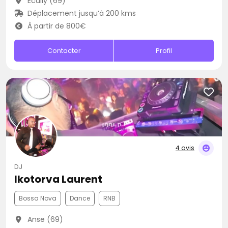
Écully (69)
Déplacement jusqu’à 200 kms
À partir de 800€
Contacter
Profil
4 avis
DJ
Ikotorva Laurent
Bossa Nova
Dance
RNB
Anse (69)