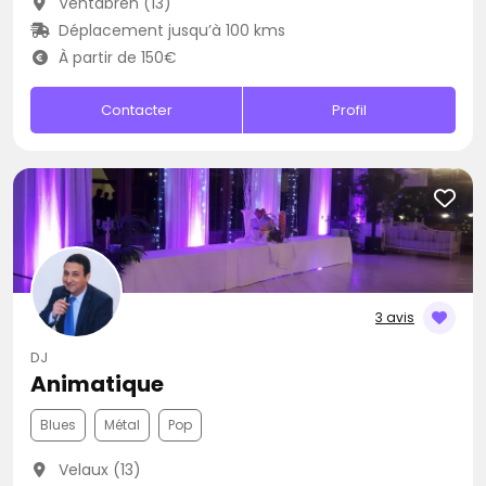
Ventabren (13)
Déplacement jusqu’à 100 kms
À partir de 150€
Contacter
Profil
3 avis
DJ
Animatique
Blues
Métal
Pop
Velaux (13)