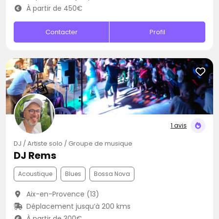
À partir de 450€
Contacter
Profil
1 avis
DJ / Artiste solo / Groupe de musique
DJ Rems
Acoustique
Blues
Bossa Nova
Aix-en-Provence (13)
Déplacement jusqu’à 200 kms
À partir de 300€