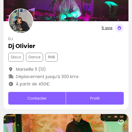
5 avis
DJ
Dj Olivier
Disco
Dance
RNB
Marseille 11 (13)
Déplacement jusqu’à 300 kms
À partir de 450€
Contacter
Profil