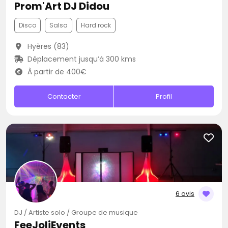
Prom'Art DJ Didou
Disco
Salsa
Hard rock
Hyères (83)
Déplacement jusqu’à 300 kms
À partir de 400€
Contacter
Profil
6 avis
DJ / Artiste solo / Groupe de musique
FeeJoliEvents