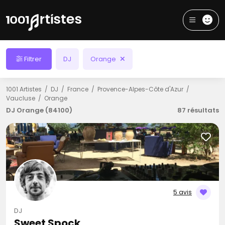
Filtrer
DJ
Orange
1001 Artistes
DJ
France
Provence-Alpes-Côte d'Azur
Vaucluse
Orange
DJ Orange (84100)
87 résultats
5 avis
DJ
Sweet Spock