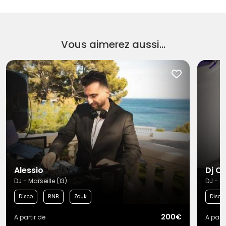
Vous aimerez aussi...
Alessio
Dj Ol
DJ - Marseille (13)
DJ - Ma
Disco
RNB
Zouk
Disco
200€
A partir de
A parti