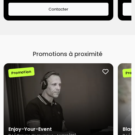
Contacter
Promotions à proximité
Promotion
Prom
Enjoy-Your-Event
Blad