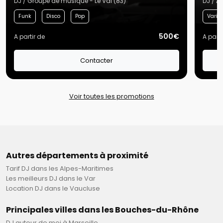
DJ / Groupe de musique - Le Val (83)
DJ / A
Funk
Disco
Pop
Variét
500€
A partir de
A parti
Contacter
Voir toutes les promotions
Autres départements à proximité
Tarif DJ dans les Alpes-Maritimes
Les meilleurs DJ dans le Var
Location DJ dans le Vaucluse
Principales villes dans les Bouches-du-Rhône
DJ autour de moi à Marseille