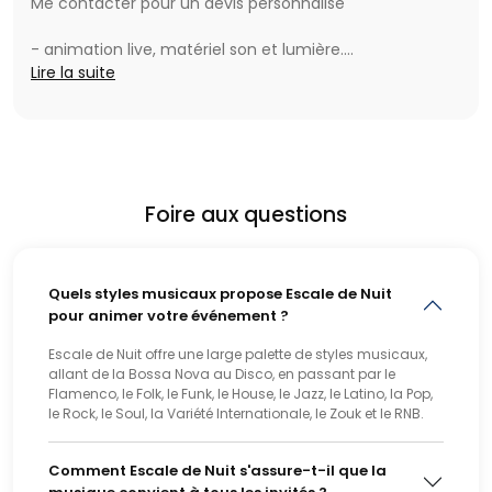
Me contacter pour un devis personnalisé
- animation live, matériel son et lumière.
- chanteurs et groupes de musiciens
Lire la suite
- magiciens
Foire aux questions
Quels styles musicaux propose Escale de Nuit
pour animer votre événement ?
Escale de Nuit offre une large palette de styles musicaux,
allant de la Bossa Nova au Disco, en passant par le
Flamenco, le Folk, le Funk, le House, le Jazz, le Latino, la Pop,
le Rock, le Soul, la Variété Internationale, le Zouk et le RNB.
Comment Escale de Nuit s'assure-t-il que la