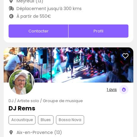
Meyreuil (13)
Déplacement jusqu’à 300 kms
À partir de 550€
Contacter
Profil
1 avis
DJ / Artiste solo / Groupe de musique
DJ Rems
Acoustique
Blues
Bossa Nova
Aix-en-Provence (13)