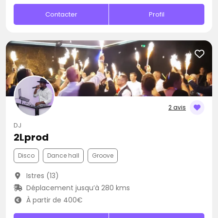
Contacter
Profil
2 avis
DJ
2Lprod
Disco
Dance hall
Groove
Istres (13)
Déplacement jusqu’à 280 kms
À partir de 400€