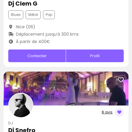
Dj Clem G
Blues
Métal
Pop
Nice (06)
Déplacement jusqu’à 300 kms
À partir de 400€
Contacter
Profil
8 avis
DJ
Dj Snefro