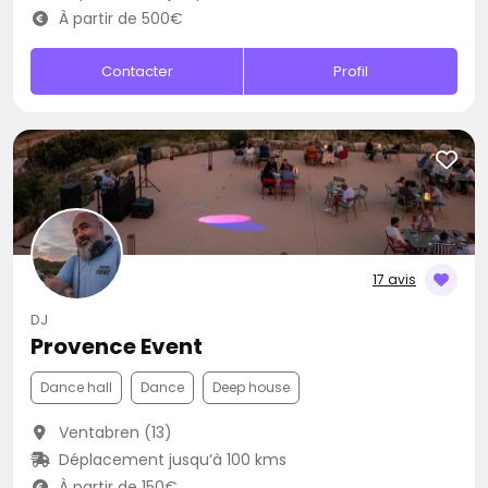
À partir de 500€
Contacter
Profil
17 avis
DJ
Provence Event
Dance hall
Dance
Deep house
Ventabren (13)
Déplacement jusqu’à 100 kms
À partir de 150€