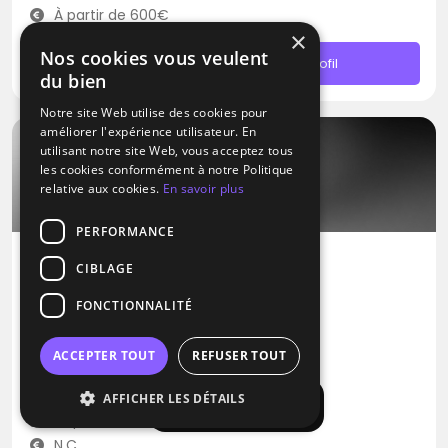
À partir de 600€
×
Nos cookies vous veulent
Contacter
Profil
du bien
Notre site Web utilise des cookies pour
améliorer l'expérience utilisateur. En
utilisant notre site Web, vous acceptez tous
les cookies conformément à notre Politique
relative aux cookies.
En savoir plus
PERFORMANCE
CIBLAGE
DJ
FONCTIONNALITÉ
DJ M.I.A
Electro
Latino
Pop
ACCEPTER TOUT
REFUSER TOUT
Marseille (13)
AFFICHER LES DÉTAILS
Afficher la carte
Déplacement jusqu’à 300 kms
N.C