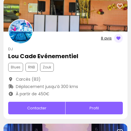
8 avis
DJ
Lou Cade Evénementiel
Blues
RNB
Zouk
Carcès (83)
Déplacement jusqu’à 300 kms
À partir de 450€
Contacter
Profil