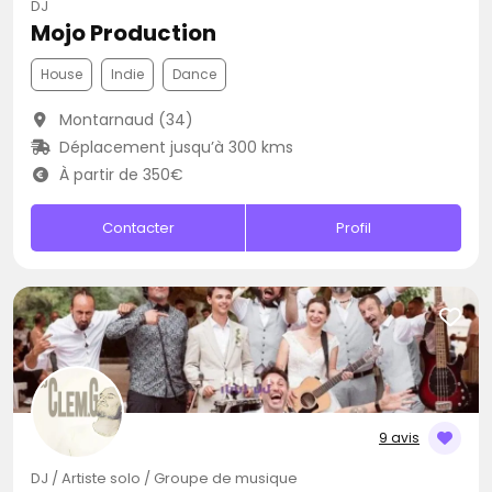
DJ
Mojo Production
House
Indie
Dance
Montarnaud (34)
Déplacement jusqu’à 300 kms
À partir de 350€
Contacter
Profil
9 avis
DJ / Artiste solo / Groupe de musique