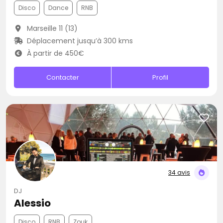
Disco
Dance
RNB
Marseille 11 (13)
Déplacement jusqu’à 300 kms
À partir de 450€
Contacter
Profil
34 avis
DJ
Alessio
Disco
RNB
Zouk