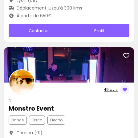
Lyon (69)
Déplacement jusqu’à 300 kms
À partir de 650€
Contacter
Profil
49 avis
DJ
Monstro Event
Dance
Disco
Electro
Torcieu (01)