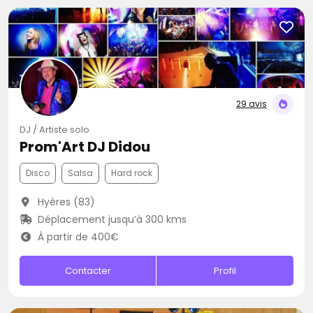
29 avis
DJ / Artiste solo
Prom'Art DJ Didou
Disco
Salsa
Hard rock
Hyères (83)
Déplacement jusqu’à 300 kms
À partir de 400€
Contacter
Profil