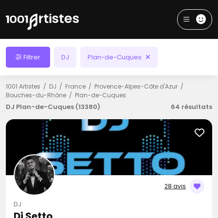
Filtrer
DJ
Plan-de-Cuques
1001 Artistes
DJ
France
Provence-Alpes-Côte d'Azur
Bouches-du-Rhône
Plan-de-Cuques
DJ Plan-de-Cuques (13380)
64 résultats
28 avis
DJ
Dj Setto