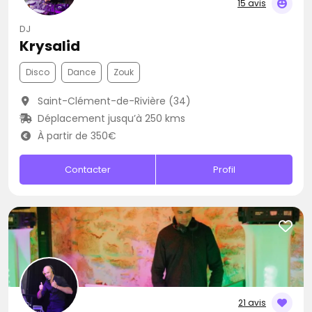
15 avis
DJ
Krysalid
Disco
Dance
Zouk
Saint-Clément-de-Rivière (34)
Déplacement jusqu’à 250 kms
À partir de 350€
Contacter
Profil
21 avis