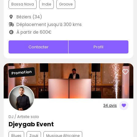
Bossa Nova
Indie
Groove
Béziers (34)
Déplacement jusqu’à 300 kms
À partir de 600€
Contacter
Profil
Promotion
34 avis
DJ / Artiste solo
Djeygab Event
Blues
Zouk
Musique Africaine