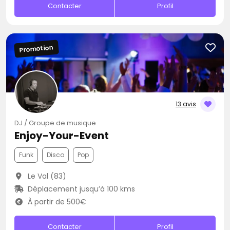
Contacter
Profil
Promotion
13 avis
DJ / Groupe de musique
Enjoy-Your-Event
Funk
Disco
Pop
Le Val (83)
Déplacement jusqu’à 100 kms
À partir de 500€
Contacter
Profil