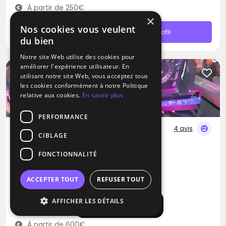
À partir de 250€
×
Nos cookies vous veulent
Contacter
Profil
du bien
Notre site Web utilise des cookies pour
améliorer l'expérience utilisateur. En
utilisant notre site Web, vous acceptez tous
les cookies conformément à notre Politique
relative aux cookies.
En savoir plus
PERFORMANCE
4 avis
CIBLAGE
DJ
FONCTIONNALITÉ
Ikotorva Laurent
Bossa Nova
Dance
RNB
ACCEPTER TOUT
REFUSER TOUT
Anse (69)
AFFICHER LES DÉTAILS
Afficher la carte
Déplacement jusqu’à 300 kms
À partir de 600€