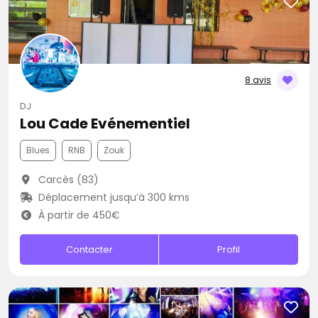
8 avis
DJ
Lou Cade Evénementiel
Blues
RNB
Zouk
Carcès (83)
Déplacement jusqu’à 300 kms
À partir de 450€
Contacter
Profil