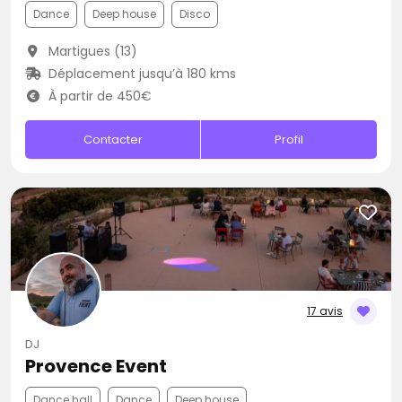
Dance
Deep house
Disco
Martigues (13)
Déplacement jusqu’à 180 kms
À partir de 450€
Contacter
Profil
17 avis
DJ
Provence Event
Dance hall
Dance
Deep house