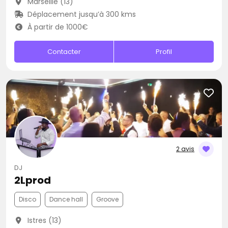
Marseille (13)
Déplacement jusqu’à 300 kms
À partir de 1000€
Contacter
Profil
2 avis
DJ
2Lprod
Disco
Dance hall
Groove
Istres (13)