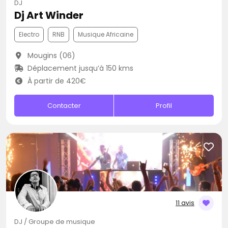
DJ
Dj Art Winder
Electro
RNB
Musique Africaine
Mougins (06)
Déplacement jusqu’à 150 kms
À partir de 420€
Contacter
Profil
11 avis
DJ / Groupe de musique