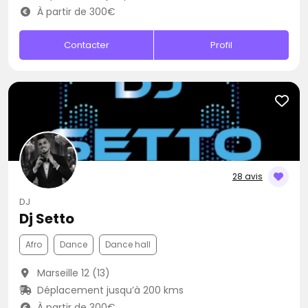
À partir de 300€
Contacter
Profil
28 avis
DJ
Dj Setto
Afro
Dance
Dance hall
Marseille 12 (13)
Déplacement jusqu’à 200 kms
À partir de 300€