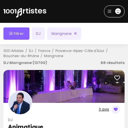
Filtrer
DJ
Marignane
1001 Artistes
DJ
France
Provence-Alpes-Côte d'Azur
Bouches-du-Rhône
Marignane
DJ Marignane (13700)
68 résultats
3 avis
DJ
Animatique