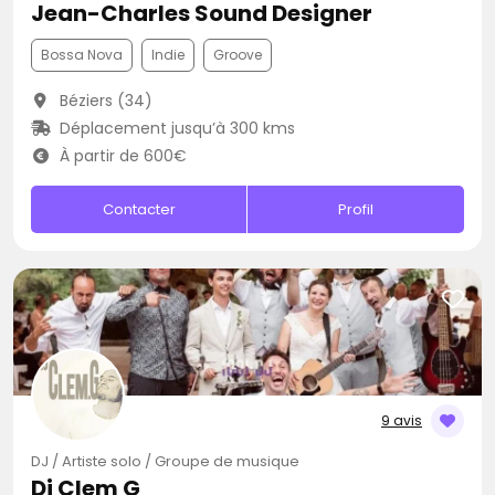
Jean-Charles Sound Designer
Bossa Nova
Indie
Groove
Béziers (34)
Déplacement jusqu’à 300 kms
À partir de 600€
Contacter
Profil
9 avis
DJ / Artiste solo / Groupe de musique
Dj Clem G