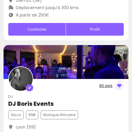
Diémoz (38)
Déplacement jusqu’à 300 kms
À partir de 250€
Contacter
Profil
80 avis
DJ
DJ Boris Events
Disco
RNB
Musique Africaine
Lyon (69)