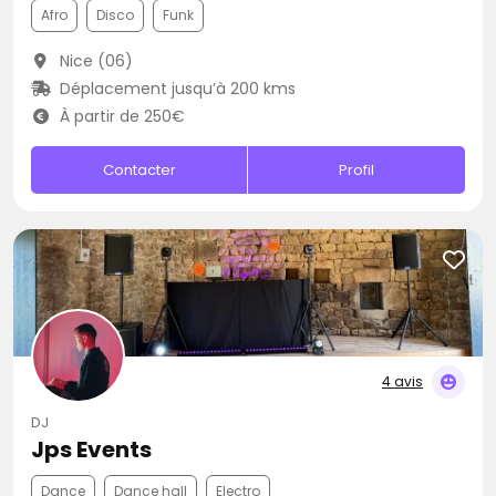
Afro
Disco
Funk
Nice (06)
Déplacement jusqu’à 200 kms
À partir de 250€
Contacter
Profil
4 avis
DJ
Jps Events
Dance
Dance hall
Electro