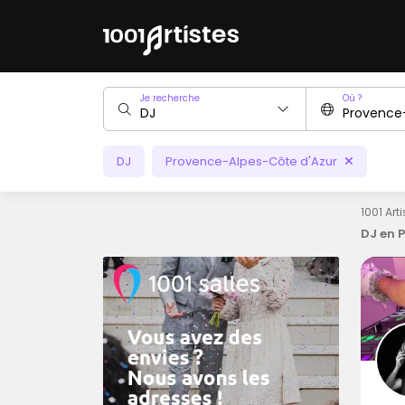
Je recherche
Où ?
DJ
Provence-Alpes-Côte d'Azur
1001 Art
DJ en 