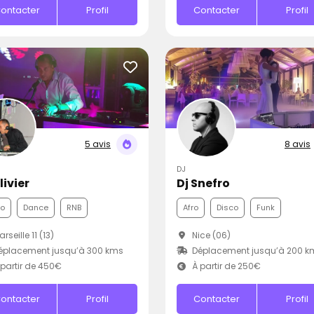
ontacter
Profil
Contacter
Profil
5 avis
8 avis
DJ
livier
Dj Snefro
co
Dance
RNB
Afro
Disco
Funk
rseille 11 (13)
Nice (06)
éplacement jusqu’à 300 kms
Déplacement jusqu’à 200 k
partir de 450€
À partir de 250€
ontacter
Profil
Contacter
Profil