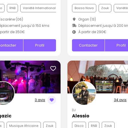
co
RNB
Variété Internationale
Bossa Nova
Zouk
Variété
Escarène (06)
Orgon (13)
placement jusqu’à 150 kms
Déplacement jusqu’à 200 k
partir de 350€
À partir de 290€
ontacter
Profil
Contacter
Profil
3 avis
34 avis
DJ
azic
Alessio
s
Musique Africaine
Zouk
Disco
RNB
Zouk