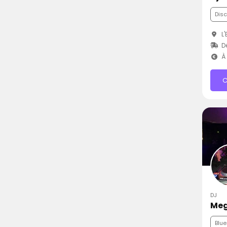
Dis
L'
Dé
À 
C
DJ
Meg
Blue