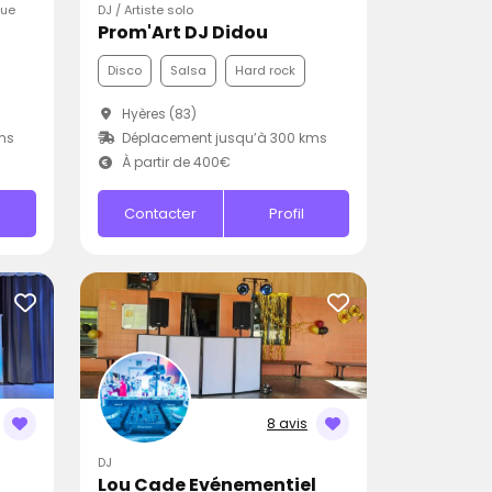
que
DJ / Artiste solo
Prom'Art DJ Didou
Disco
Salsa
Hard rock
Hyères (83)
ms
Déplacement jusqu’à 300 kms
À partir de 400€
Contacter
Profil
8 avis
DJ
Lou Cade Evénementiel