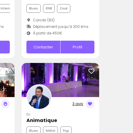
 Internationale
Blues
RNB
Zouk
Carcès (83)
ms
Déplacement jusqu’à 300 kms
À partir de 450€
Contacter
Profil
3 avis
DJ
Animatique
Blues
Métal
Pop