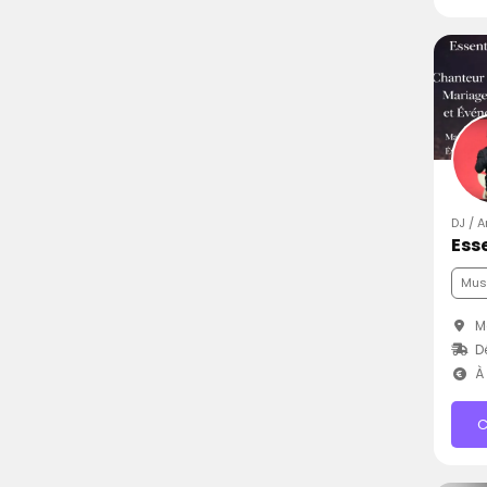
DJ / A
Ess
Mus
Mo
D
À 
C