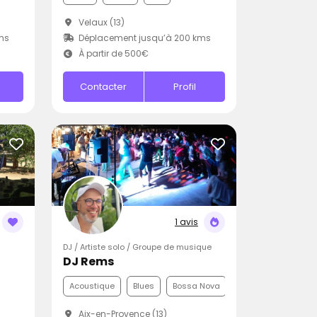
Velaux (13)
ms
Déplacement jusqu’à 200 kms
À partir de 500€
Contacter
Profil
1 avis
DJ / Artiste solo / Groupe de musique
DJ Rems
Acoustique
Blues
Bossa Nova
Aix-en-Provence (13)