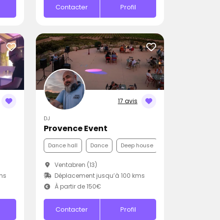
Contacter
Profil
17 avis
DJ
Provence Event
Dance hall
Dance
Deep house
Ventabren (13)
ms
Déplacement jusqu’à 100 kms
À partir de 150€
Contacter
Profil