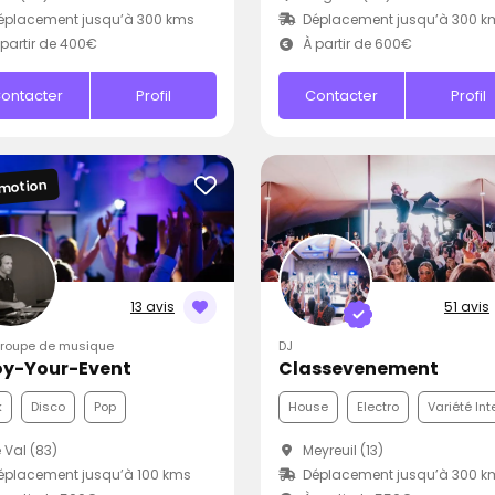
éplacement jusqu’à 300 kms
Déplacement jusqu’à 300 k
partir de 400€
À partir de 600€
ontacter
Profil
Contacter
Profil
motion
13 avis
51 avis
Groupe de musique
DJ
oy-Your-Event
Classevenement
k
Disco
Pop
House
Electro
Variété Int
 Val (83)
Meyreuil (13)
placement jusqu’à 100 kms
Déplacement jusqu’à 300 k