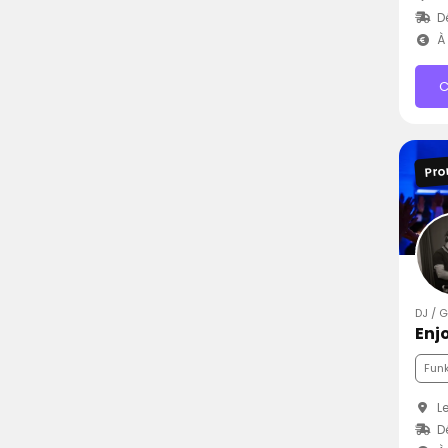
D
À 
C
Pro
DJ / 
Enj
Fun
Le
Dé