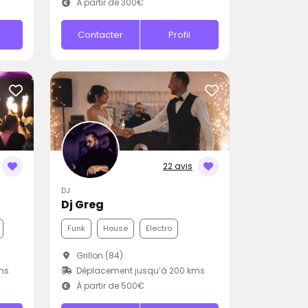
À partir de 300€
Contacter
Profil
22 avis
DJ
Dj Greg
Funk
House
Electro
Grillon (84)
ms
Déplacement jusqu’à 200 kms
À partir de 500€