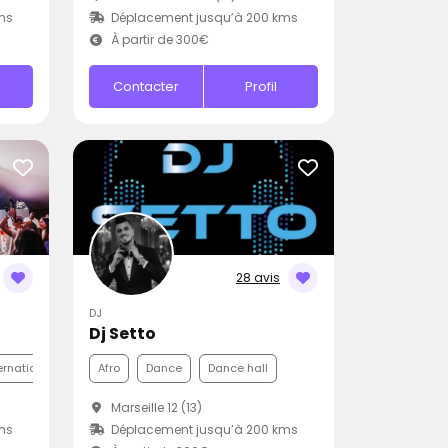
ms
Déplacement jusqu’à 200 kms
À partir de 300€
Contacter
Profil
28 avis
DJ
Dj Setto
ernationale
Afro
Dance
Dance hall
Marseille 12 (13)
ms
Déplacement jusqu’à 200 kms