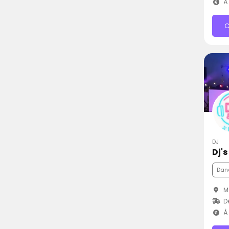
À 
C
DJ
Dj'
Dan
Ma
Dé
À 