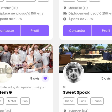
 Pradet (83)
Marseille (13)
placement jusqu’à 150 kms
Déplacement jusqu’à 250 k
partir de 500€
À partir de 200€
ontacter
Profil
Contacter
Profil
9 avis
5 avis
Artiste solo / Groupe de musique
DJ
Clem G
Sweet Spock
s
Métal
Pop
Disco
Funk
House
ce (06)
Avignon (84)