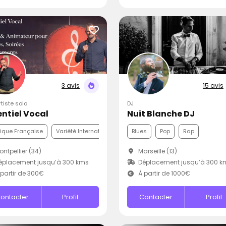
3 avis
15 avis
rtiste solo
DJ
entiel Vocal
Nuit Blanche DJ
ique Française
Variété Internationale
Funk
Blues
Pop
Rap
ntpellier (34)
Marseille (13)
éplacement jusqu’à 300 kms
Déplacement jusqu’à 300 k
partir de 300€
À partir de 1000€
ontacter
Profil
Contacter
Profil