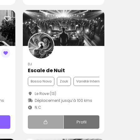
DJ
Escale de Nuit
Bossa Nova
Zouk
Variété Internationale
Le Rove (13)
ms
Déplacement jusqu’à 100 kms
N.C
Profil