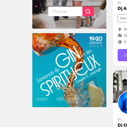
DJ
Dj 
Elec
M
Dé
À 
C
DJ
Dj 