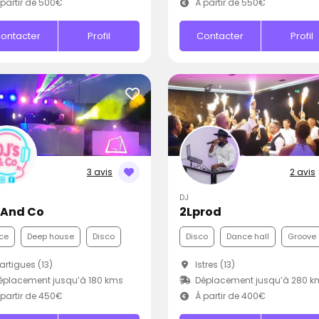
partir de 500€
À partir de 550€
ontacter
Profil
Contacter
Profil
3 avis
2 avis
DJ
s And Co
2Lprod
ce
Deep house
Disco
Disco
Dance hall
Groove
rtigues (13)
Istres (13)
placement jusqu’à 180 kms
Déplacement jusqu’à 280 k
partir de 450€
À partir de 400€