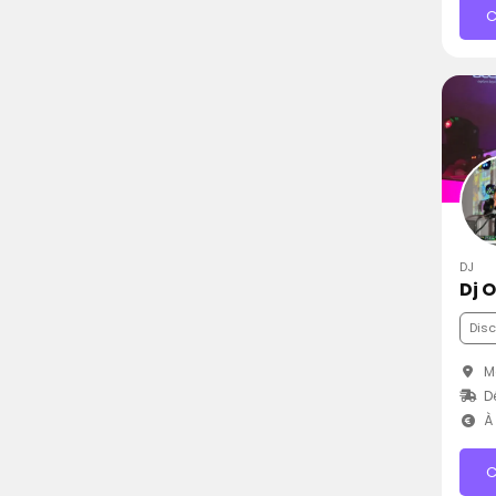
C
DJ
Dj O
Dis
Ma
D
À 
C