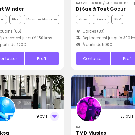
DJ / Artiste solo / Groupe de musi
Art Winder
Dj Sax à Tout Coeur
tro
RNB
Musique Africaine
Blues
Dance
RNB
ougins (06)
Carcès (83)
placement jusqu’à 150 kms
Déplacement jusqu’à 300 k
partir de 420€
À partir de 500€
ontacter
Profil
Contacter
Profil
9 avis
33 avis
DJ
Oksa
TMD Musics