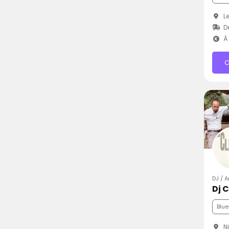
Le
Dé
À 
C
DJ / 
Dj 
Blue
Ni