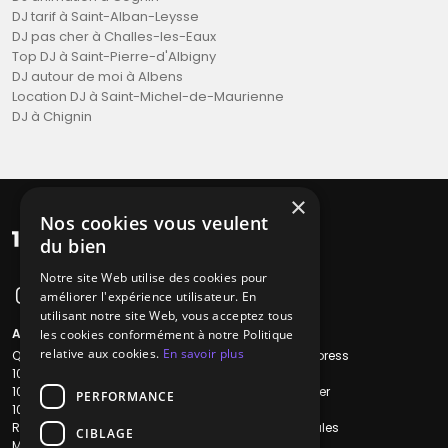
DJ tarif à Saint-Alban-Leysse
DJ pas cher à Challes-les-Eaux
Top DJ à Saint-Pierre-d'Albigny
DJ autour de moi à Albens
Location DJ à Saint-Michel-de-Maurienne
DJ à Chignin
×
Nos cookies vous veulent
du bien
Notre site Web utilise des cookies pour
améliorer l'expérience utilisateur. En
utilisant notre site Web, vous acceptez tous
A propos
Liens utiles
les cookies conformément à notre Politique
relative aux cookies.
En savoir plus
Qui sommes-nous ?
Recherche Express
1001Salles
L'équipe
1001Salles PRO
Nous contacter
PERFORMANCE
1001Traiteurs
FAQ
Reserverunbar
Mentions légales
CIBLAGE
MP2
CGV