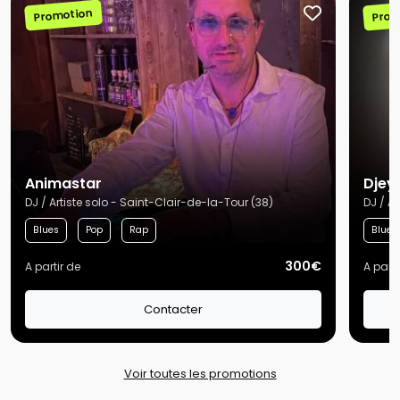
Promotion
Prom
Animastar
Djey
DJ / Artiste solo - Saint-Clair-de-la-Tour (38)
DJ / Ar
Blues
Pop
Rap
Blues
300€
A partir de
A parti
Contacter
Voir toutes les promotions