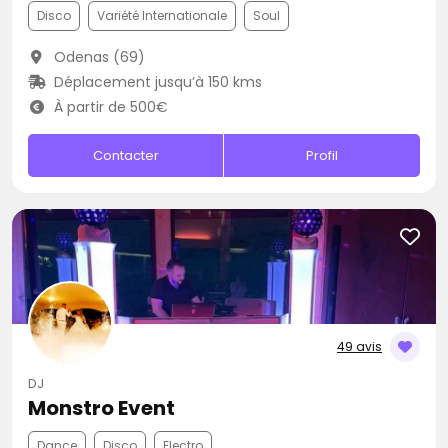
Disco
Variété Internationale
Soul
Odenas (69)
Déplacement jusqu’à 150 kms
À partir de 500€
Contacter
Profil
49 avis
DJ
Monstro Event
Dance
Disco
Electro