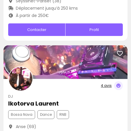
Seyssinet-Pariset (38)
Déplacement jusqu’à 250 kms
À partir de 250€
Contacter
Profil
4 avis
DJ
Ikotorva Laurent
Bossa Nova
Dance
RNB
Anse (69)