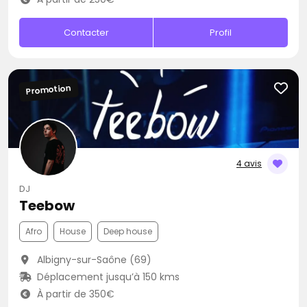
Contacter
Profil
Promotion
4 avis
DJ
Teebow
Afro
House
Deep house
Albigny-sur-Saône (69)
Déplacement jusqu’à 150 kms
À partir de 350€