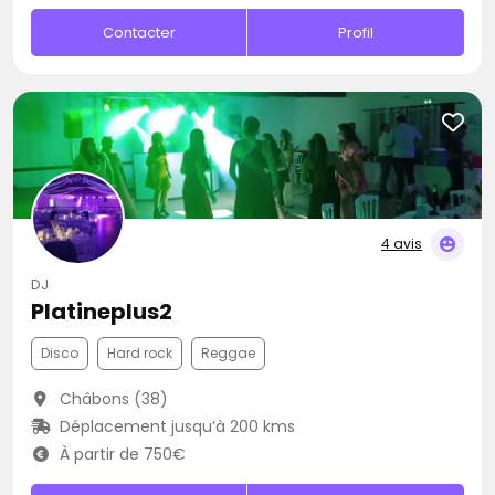
Contacter
Profil
4 avis
DJ
Platineplus2
Disco
Hard rock
Reggae
Châbons (38)
Déplacement jusqu’à 200 kms
À partir de 750€