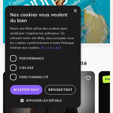
×
Nos cookies vous veulent
du bien
Notre site Web utilise des cookies pour
améliorer l'expérience utilisateur. En
utilisant notre site Web, vous acceptez tous
les cookies conformément à notre Politique
relative aux cookies.
En savoir plus
PERFORMANCE
Promotions à proximité
CIBLAGE
FONCTIONNALITÉ
Promotion
Prom
ACCEPTER TOUT
REFUSER TOUT
AFFICHER LES DÉTAILS