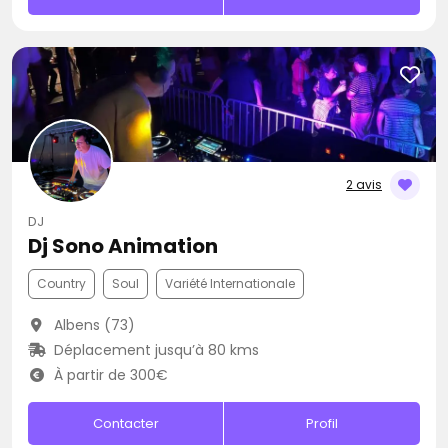
2 avis
DJ
Dj Sono Animation
Country
Soul
Variété Internationale
Albens (73)
Déplacement jusqu’à 80 kms
À partir de 300€
Contacter
Profil