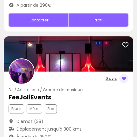
À partir de 290€
Contacter
Profil
6 avis
DJ / Artiste solo / Groupe de musique
FeeJoliEvents
Blues
Métal
Pop
Diémoz (38)
Déplacement jusqu’à 300 kms
À partir de 250€