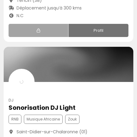
Tencin (38)
Déplacement jusqu’à 300 kms
N.C
Profil
DJ
Sonorisation DJ Light
RNB
Musique Africaine
Zouk
Saint-Didier-sur-Chalaronne (01)