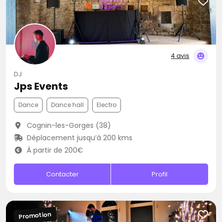
4 avis
DJ
Jps Events
Dance
Dance hall
Electro
Cognin-les-Gorges (38)
Déplacement jusqu’à 200 kms
À partir de 200€
Contacter
Profil
Promotion