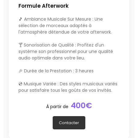
proposer des solutions sur mesure pour une soirée
Formule Afterwork
réussie.
🎵 Ambiance Musicale Sur Mesure : Une
Dans l'attente de vous rencontrer pour une soirée
sélection de morceaux adaptés à
inoubliable, je vous souhaite une excellente journée !
l'atmosphère détendue de votre afterwork.
Cordialement,
🍸 Sonorisation de Qualité : Profitez d'un
système son professionnel pour une qualité
DJ Corentin
audio optimale dans votre lieu.
Les tarifs sont organisés par formule afin de proposer
🎉 Durée de la Prestation : 3 heures
une offre personnalisé aux clients.
💿 Musique Variée : Des styles musicaux variés
Soirée privée
pour satisfaire tous les goûts de vos invités.
Vous réunissez vos amis à la maison pour un
anniversaire ou une occasion particulière et souhaitez «
400€
marquer le coup » ?
À partir de
Je propose des formules adaptées pour votre
événement. En appartement, maison, salle des fêtes,
Contacter
château, je vous propose un matériel compact pour
prendre le moins de place possible tout en offrant une