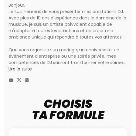
Bonjour,
Je suis heureux de vous présenter mes prestations DJ.
Avec plus de 10 ans d'expérience dans le domaine de la
musique, je suis un artiste polyvalent capable de
m'adapter à toutes les situations et de créer une
ambiance unique qui répondra à toutes vos attentes.
Que vous organisiez un mariage, un anniversaire, un
événement d'entreprise ou une soirée privée, mes
compétences de DJ sauront transformer votre soirée
en un moment inoubliable.
Lire la suite
Je suis fier de vous proposer des prestations sur
mesure qui répondront à vos attentes et besoins de
vos clients. Je prends le temps de comprendre vos
CHOISIS
goûts, vos attentes et vos besoins afin de créer une
ambiance musicale qui reflète votre personnalité et
TA FORMULE
vos souhaits.
Si vous recherchez un DJ pour votre prochain
événement, n'hésitez pas à me contacter. Je serais
ravi de discuter avec vous de vos projets et de vous