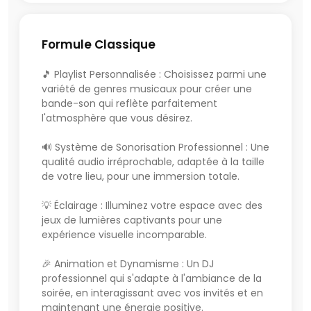
expérience sonore et lumineuse de qualité. Je saurai
m’adapter à la programmation à vos invités et
renforcera l’ambiance intimiste en jouant des
Formule Classique
morceaux à la demande.
🎵 Playlist Personnalisée : Choisissez parmi une
Soirée comité d’entreprise
variété de genres musicaux pour créer une
Choisir un DJ pour l’animation de votre soirée
bande-son qui reflète parfaitement
d’entreprise/CE peut sembler facile. Mais en réalité,
l'atmosphère que vous désirez.
tous les DJ ne se valent pas (un peu comme vos
concurrents qui sont moins bons que vous !).
🔊 Système de Sonorisation Professionnel : Une
Je suis intraitable sur la qualité sonore, et peut vous
qualité audio irréprochable, adaptée à la taille
proposer une expérience unique avec des animations
de votre lieu, pour une immersion totale.
variées ainsi qu’une programmation musicale réalisée
sur-mesure.
💡 Éclairage : Illuminez votre espace avec des
jeux de lumières captivants pour une
After work et club
expérience visuelle incomparable.
Ambiance lounge ou plus dynamique, je saurai
répondre à vos besoins et vous proposer une
🎉 Animation et Dynamisme : Un DJ
sonorisation et une playlist adaptés à vos besoins, tout
professionnel qui s'adapte à l'ambiance de la
en ayant à coeur de faire de votre lieu un endroit de
soirée, en interagissant avec vos invités et en
référence.
maintenant une énergie positive.