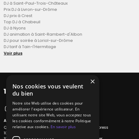
DJ à Saint-Paul-Trois-Châteaux
Prix DJ à Livron-sur-Drôme
DJ prix à Crest
Top DJ à Chabeuil
DJ à Nyons
DJ animation à Saint-Rambert-d'Albon
DJ pour soirée à Loriol-sur-Drôme
DJ tarif à Tain-l'Hermitage
Voir plus
×
Nos cookies vous veulent
du bien
Notre site Web utilise des cookies pour
améliorer l'expérience utilisateur. En
utilisant notre site Web, vous acceptez tous
A propos
Liens utiles
les cookies conformément à notre Politique
relative aux cookies.
En savoir plus
Qui sommes-nous ?
Recherche Express
1001Salles
L'équipe
1001Salles PRO
Nous contacter