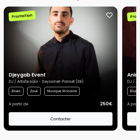
Promotion
Prom
Djeygab Event
Anim
DJ / Artiste solo - Seyssinet-Pariset (38)
DJ / A
Blues
Zouk
Musique Africaine
Blues
250€
A partir de
A parti
Contacter