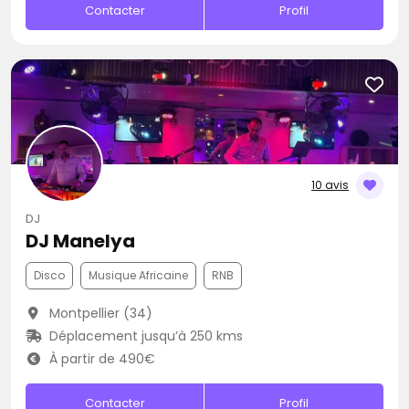
Contacter
Profil
10 avis
DJ
DJ Manelya
Disco
Musique Africaine
RNB
Montpellier (34)
Déplacement jusqu’à 250 kms
À partir de 490€
Contacter
Profil