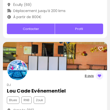
Écully (69)
Déplacement jusqu’à 200 kms
À partir de 800€
Contacter
Profil
8 avis
DJ
Lou Cade Evénementiel
Blues
RNB
Zouk