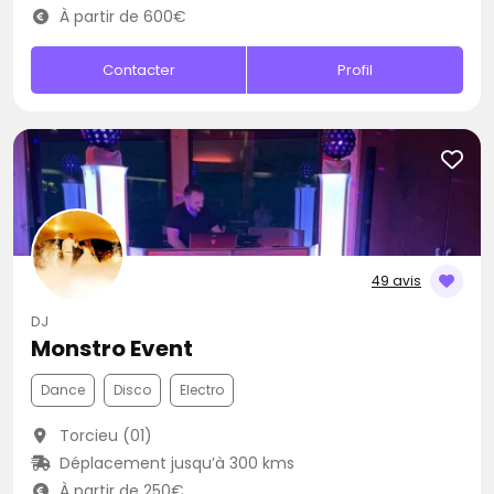
À partir de 600€
Contacter
Profil
49 avis
DJ
Monstro Event
Dance
Disco
Electro
Torcieu (01)
Déplacement jusqu’à 300 kms
À partir de 250€