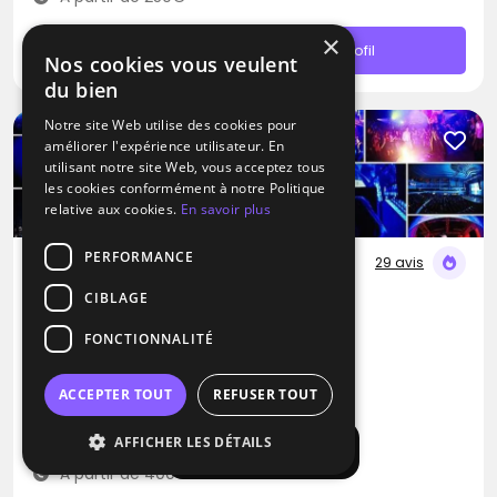
×
Contacter
Profil
Nos cookies vous veulent
du bien
Notre site Web utilise des cookies pour
améliorer l'expérience utilisateur. En
utilisant notre site Web, vous acceptez tous
les cookies conformément à notre Politique
relative aux cookies.
En savoir plus
PERFORMANCE
29 avis
CIBLAGE
DJ / Artiste solo
Prom'Art DJ Didou
FONCTIONNALITÉ
Disco
Salsa
Hard rock
ACCEPTER TOUT
REFUSER TOUT
Hyères (83)
AFFICHER LES DÉTAILS
Déplacement jusqu’à 300 kms
Afficher la carte
À partir de 400€