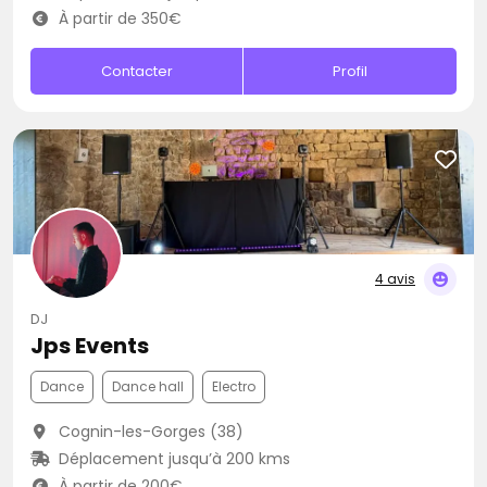
À partir de 350€
Contacter
Profil
4 avis
DJ
Jps Events
Dance
Dance hall
Electro
Cognin-les-Gorges (38)
Déplacement jusqu’à 200 kms
À partir de 200€