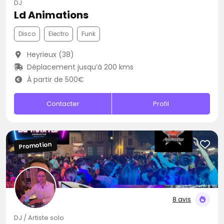
DJ
Ld Animations
Disco
Electro
Funk
Heyrieux (38)
Déplacement jusqu’à 200 kms
À partir de 500€
Contacter
Profil
Promotion
8 avis
DJ / Artiste solo