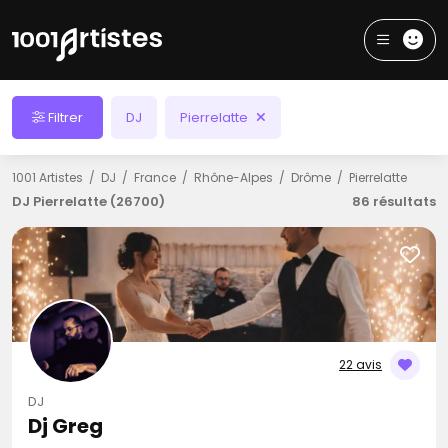
Filtrer
DJ
Pierrelatte
1001 Artistes
DJ
France
Rhône-Alpes
Drôme
Pierrelatte
DJ Pierrelatte (26700)
86 résultats
22 avis
DJ
Dj Greg