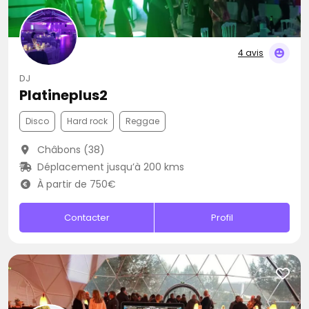
4 avis
DJ
Platineplus2
Disco
Hard rock
Reggae
Châbons (38)
Déplacement jusqu’à 200 kms
À partir de 750€
Contacter
Profil