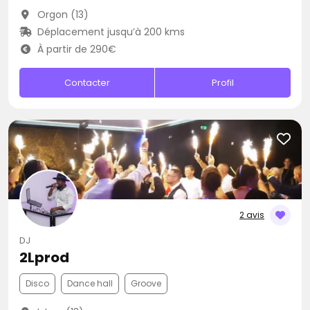
Orgon (13)
Déplacement jusqu’à 200 kms
À partir de 290€
Contacter
Profil
2 avis
DJ
2Lprod
Disco
Dance hall
Groove