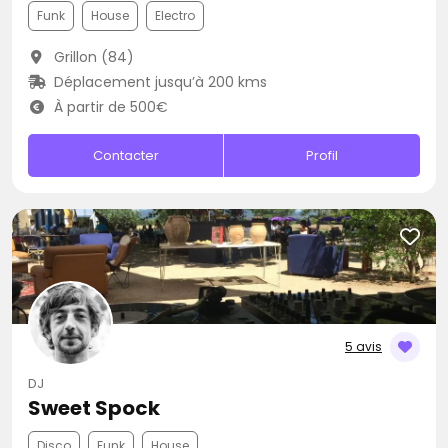
Funk
House
Electro
Grillon (84)
Déplacement jusqu’à 200 kms
À partir de 500€
Contacter
Profil
5 avis
DJ
Sweet Spock
Disco
Funk
House