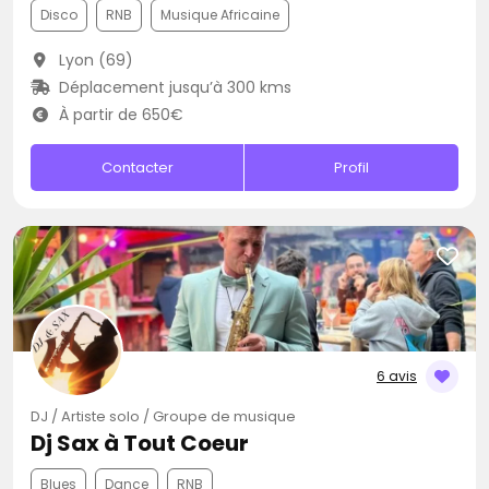
Disco
RNB
Musique Africaine
Lyon (69)
Déplacement jusqu’à 300 kms
À partir de 650€
Contacter
Profil
6 avis
DJ / Artiste solo / Groupe de musique
Dj Sax à Tout Coeur
Blues
Dance
RNB