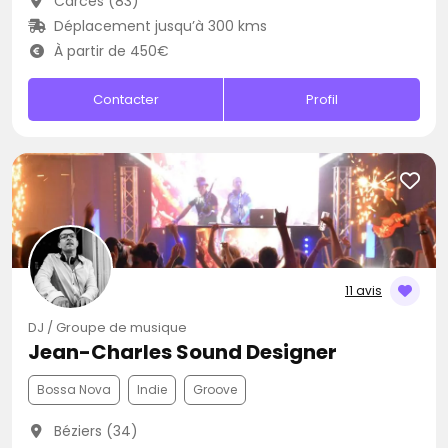
Carcès (83)
Déplacement jusqu’à 300 kms
À partir de 450€
Contacter
Profil
11 avis
DJ / Groupe de musique
Jean-Charles Sound Designer
Bossa Nova
Indie
Groove
Béziers (34)