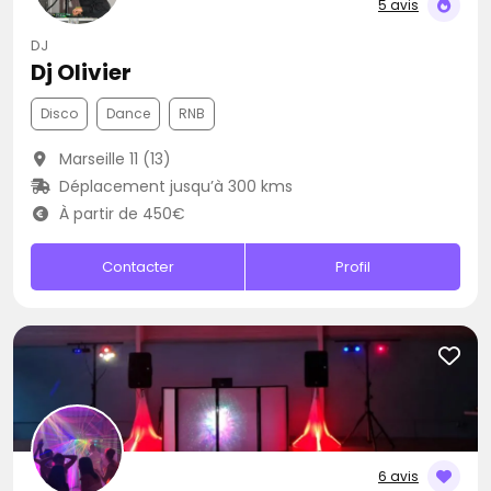
5 avis
DJ
Dj Olivier
Disco
Dance
RNB
Marseille 11 (13)
Déplacement jusqu’à 300 kms
À partir de 450€
Contacter
Profil
6 avis