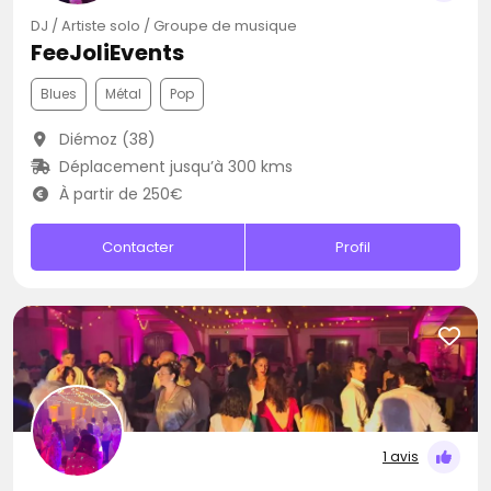
DJ / Artiste solo / Groupe de musique
FeeJoliEvents
Blues
Métal
Pop
Diémoz (38)
Déplacement jusqu’à 300 kms
À partir de 250€
Contacter
Profil
1 avis