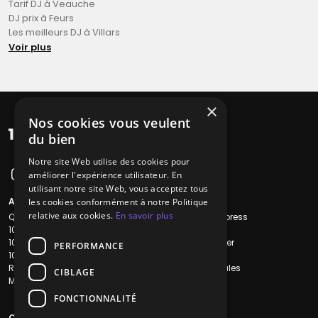
Tarif DJ à Veauche
DJ prix à Feurs
Les meilleurs DJ à Villars
Voir plus
×
Nos cookies vous veulent
du bien
Notre site Web utilise des cookies pour
améliorer l'expérience utilisateur. En
utilisant notre site Web, vous acceptez tous
A propos
Liens utiles
les cookies conformément à notre Politique
relative aux cookies.
En savoir plus
Qui sommes-nous ?
Recherche Express
1001Salles
L'équipe
1001Salles PRO
Nous contacter
PERFORMANCE
1001Traiteurs
FAQ
Reserverunbar
Mentions légales
CIBLAGE
MP2
CGV
CGU
FONCTIONNALITÉ
Contacts