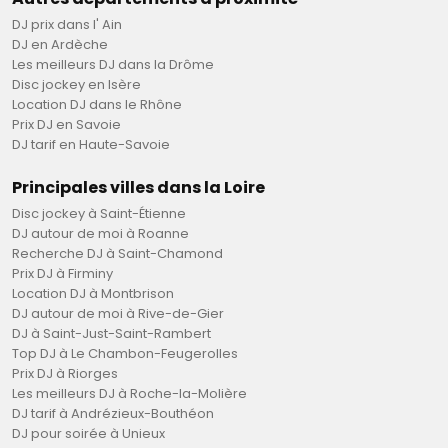
mariage, et cela sans frais supplémentaire. Pour plus
DJ prix dans l' Ain
d'informations détaillées, n’hésitez pas à prendre
DJ en Ardèche
contact avec l’entreprise.
Les meilleurs DJ dans la Drôme
Disc jockey en Isère
Location DJ dans le Rhône
Prix DJ en Savoie
DJ tarif en Haute-Savoie
Principales villes dans la Loire
Disc jockey à Saint-Étienne
DJ autour de moi à Roanne
Recherche DJ à Saint-Chamond
Prix DJ à Firminy
Location DJ à Montbrison
DJ autour de moi à Rive-de-Gier
DJ à Saint-Just-Saint-Rambert
Top DJ à Le Chambon-Feugerolles
Prix DJ à Riorges
Les meilleurs DJ à Roche-la-Molière
DJ tarif à Andrézieux-Bouthéon
DJ pour soirée à Unieux