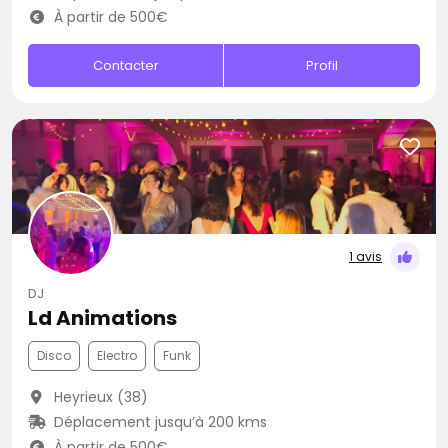
À partir de 500€
Contacter
Profil
1 avis
DJ
Ld Animations
Disco
Electro
Funk
Heyrieux (38)
Déplacement jusqu’à 200 kms
À partir de 500€