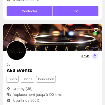
Contacter
Profil
8 avis
DJ
AES Events
Disco
Dance
Dance hall
Grenay (38)
Déplacement jusqu’à 100 kms
À partir de 500€