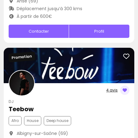
Anse (69)
Déplacement jusqu’à 300 kms
À partir de 600€
Contacter
Profil
Promotion
4 avis
DJ
Teebow
Afro
House
Deep house
Albigny-sur-Saône (69)