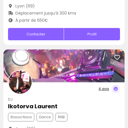
Lyon (69)
Déplacement jusqu’à 300 kms
À partir de 650€
Contacter
Profil
4 avis
DJ
Ikotorva Laurent
Bossa Nova
Dance
RNB