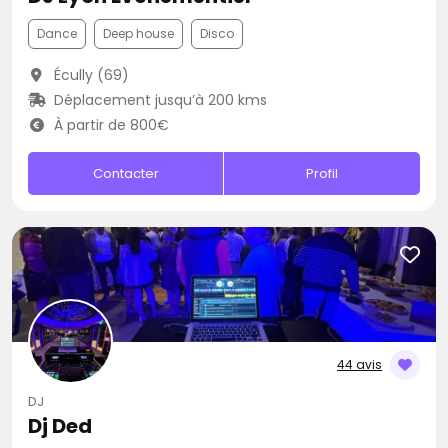
Dance
Deep house
Disco
Écully (69)
Déplacement jusqu’à 200 kms
À partir de 800€
Contacter
Profil
44 avis
DJ
Dj Ded