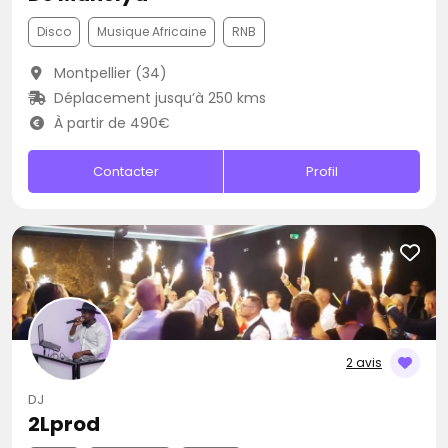
Disco
Musique Africaine
RNB
Montpellier (34)
Déplacement jusqu’à 250 kms
À partir de 490€
Contacter
Profil
2 avis
DJ
2Lprod