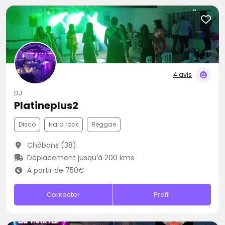
4 avis
DJ
Platineplus2
Disco
Hard rock
Reggae
Châbons (38)
Déplacement jusqu’à 200 kms
À partir de 750€
Contacter
Profil