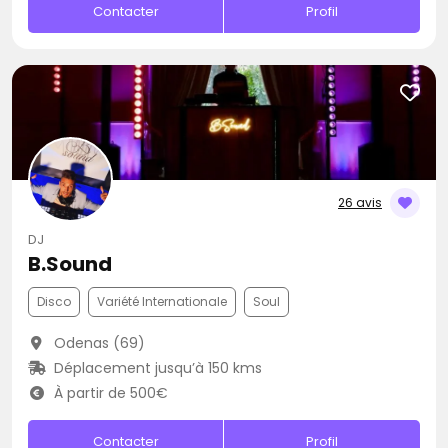
Contacter
Profil
26 avis
DJ
B.Sound
Disco
Variété Internationale
Soul
Odenas (69)
Déplacement jusqu’à 150 kms
À partir de 500€
Contacter
Profil