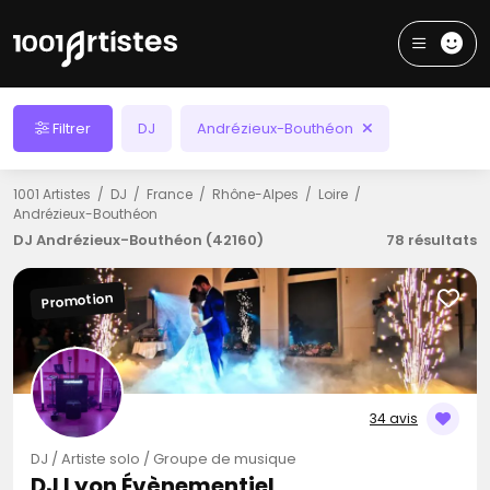
Filtrer
DJ
Andrézieux-Bouthéon
1001 Artistes
DJ
France
Rhône-Alpes
Loire
Andrézieux-Bouthéon
DJ Andrézieux-Bouthéon (42160)
78 résultats
Promotion
34 avis
DJ / Artiste solo / Groupe de musique
DJ Lyon Évènementiel