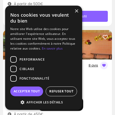
À partir de 500€
×
Nos cookies vous veulent
Contacter
Profil
du bien
Notre site Web utilise des cookies pour
améliorer l'expérience utilisateur. En
utilisant notre site Web, vous acceptez tous
les cookies conformément à notre Politique
relative aux cookies.
En savoir plus
PERFORMANCE
8 avis
CIBLAGE
DJ
FONCTIONNALITÉ
Lou Cade Evénementiel
Blues
RNB
Zouk
ACCEPTER TOUT
REFUSER TOUT
Carcès (83)
AFFICHER LES DÉTAILS
Afficher la carte
Déplacement jusqu’à 300 kms
À partir de 450€