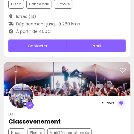
Disco
Dance hall
Groove
Istres (13)
Déplacement jusqu’à 280 kms
À partir de 400€
Contacter
Profil
51 avis
DJ
Classevenement
House
Electro
Variété Internationale