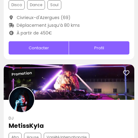
Disco
Dance
Soul
Civrieux-d'Azergues (69)
Déplacement jusqu’à 80 kms
À partir de 450€
Contacter
Profil
Promotion
DJ
MetissKyla
Afro
House
Variété Internationale