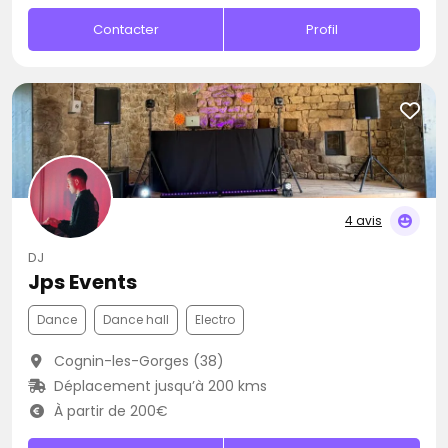
Contacter
Profil
4 avis
DJ
Jps Events
Dance
Dance hall
Electro
Cognin-les-Gorges (38)
Déplacement jusqu’à 200 kms
À partir de 200€