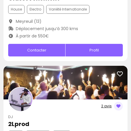
House
Electro
Variété Internationale
Meyreuil (13)
Déplacement jusqu’à 300 kms
À partir de 550€
Contacter
Profil
2 avis
DJ
2Lprod