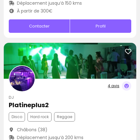
Déplacement jusqu’à 150 kms
À partir de 300€
Contacter
Profil
4 avis
DJ
Platineplus2
Disco
Hard rock
Reggae
Châbons (38)
Déplacement jusqu’à 200 kms