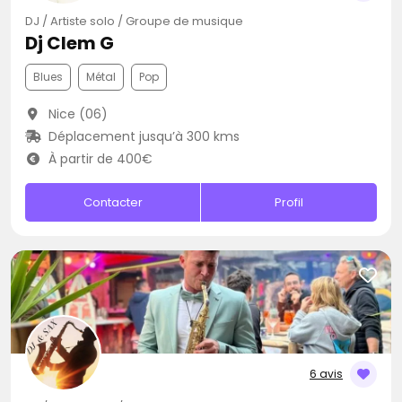
DJ / Artiste solo / Groupe de musique
Dj Clem G
Blues
Métal
Pop
Nice (06)
Déplacement jusqu’à 300 kms
À partir de 400€
Contacter
Profil
6 avis