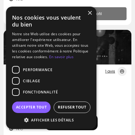
×
Profil
Nos cookies vous veulent
du bien
Notre site Web utilise des cookies pour
améliorer l'expérience utilisateur. En
utilisant notre site Web, vous acceptez tous
les cookies conformément à notre Politique
relative aux cookies.
En savoir plus
PERFORMANCE
1 avis
CIBLAGE
DJ
Sam'anim Event
FONCTIONNALITÉ
Blues
RNB
Variété Internationale
ACCEPTER TOUT
REFUSER TOUT
Taninges (74)
AFFICHER LES DÉTAILS
Déplacement jusqu’à 80 kms
Afficher la carte
N.C