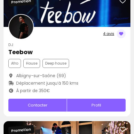
Promotion
4 avis
DJ
Teebow
Afro
House
Deep house
Albigny-sur-Saône (69)
Déplacement jusqu’à 150 kms
À partir de 350€
Contacter
Profil
Promotion