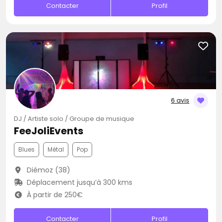
Contacter
Profil
6 avis
DJ / Artiste solo / Groupe de musique
FeeJoliEvents
Blues
Métal
Pop
Diémoz (38)
Déplacement jusqu’à 300 kms
À partir de 250€
Contacter
Profil