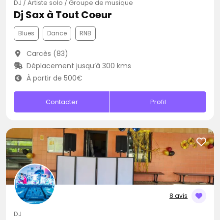
DJ / Artiste solo / Groupe de musique
Dj Sax à Tout Coeur
Blues
Dance
RNB
Carcès (83)
Déplacement jusqu’à 300 kms
À partir de 500€
Contacter
Profil
8 avis
DJ