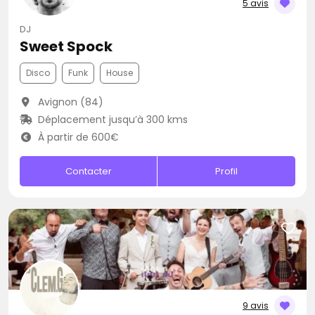
5 avis
DJ
Sweet Spock
Disco
Funk
House
Avignon (84)
Déplacement jusqu’à 300 kms
À partir de 600€
Contacter
Profil
9 avis