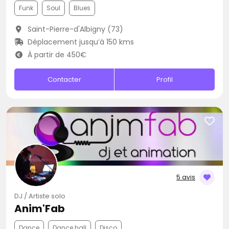
Funk
Soul
Blues
Saint-Pierre-d'Albigny (73)
Déplacement jusqu’à 150 kms
À partir de 450€
Contacter
Profil
5 avis
DJ / Artiste solo
Anim'Fab
Dance
Dance hall
Disco