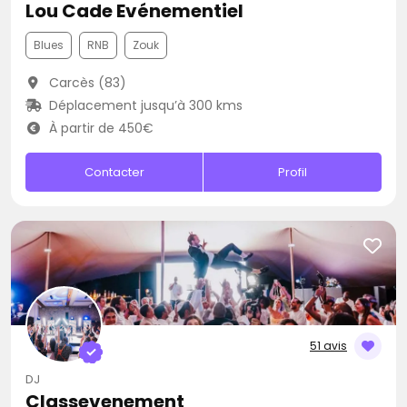
Lou Cade Evénementiel
Blues
RNB
Zouk
Carcès (83)
Déplacement jusqu’à 300 kms
À partir de 450€
Contacter
Profil
51 avis
DJ
Classevenement