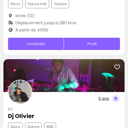
Disco
Dance hall
Groove
Istres (13)
Déplacement jusqu’à 280 kms
À partir de 400€
Contacter
Profil
5 avis
DJ
Dj Olivier
Disco
Dance
RNB