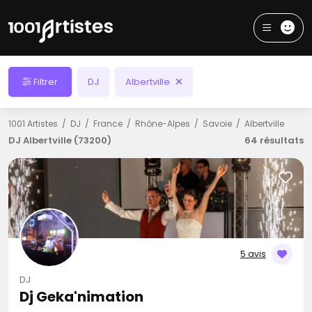
Filtrer
DJ
Albertville
1001 Artistes
DJ
France
Rhône-Alpes
Savoie
Albertville
DJ Albertville (73200)
64 résultats
5 avis
DJ
Dj Geka'nimation