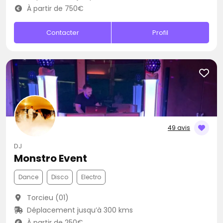
À partir de 750€
Contacter
Profil
49 avis
DJ
Monstro Event
Dance
Disco
Electro
Torcieu (01)
Déplacement jusqu’à 300 kms
À partir de 250€