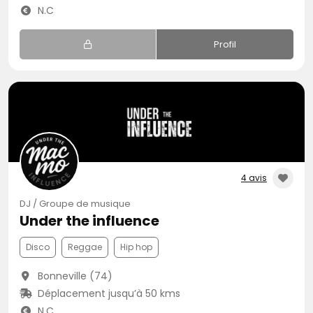
N.C
Profil
4 avis
DJ / Groupe de musique
Under the influence
Disco
Reggae
Hip hop
Bonneville (74)
Déplacement jusqu’à 50 kms
N.C