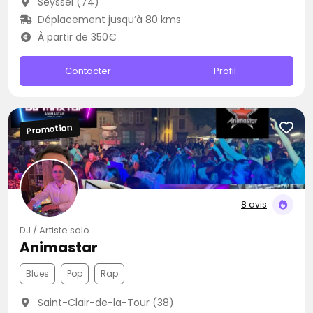
Seyssel (74)
Déplacement jusqu’à 80 kms
À partir de 350€
Contacter
Profil
Promotion
8 avis
DJ / Artiste solo
Animastar
Blues
Pop
Rap
Saint-Clair-de-la-Tour (38)