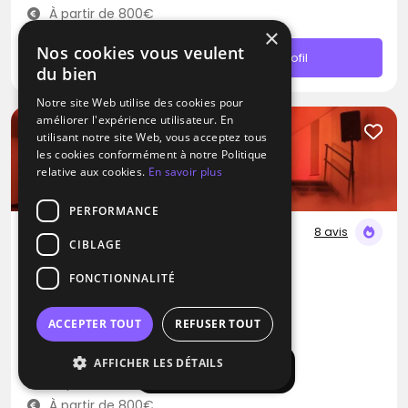
À partir de 800€
×
Nos cookies vous veulent
Contacter
Profil
du bien
Notre site Web utilise des cookies pour
améliorer l'expérience utilisateur. En
utilisant notre site Web, vous acceptez tous
les cookies conformément à notre Politique
relative aux cookies.
En savoir plus
PERFORMANCE
8 avis
CIBLAGE
DJ
FONCTIONNALITÉ
Sound Prestige
Variété Internationale
Disco
Afro
ACCEPTER TOUT
REFUSER TOUT
Chauconin-Neufmontiers (77)
AFFICHER LES DÉTAILS
Afficher la carte
Déplacement jusqu’à 200 kms
À partir de 800€