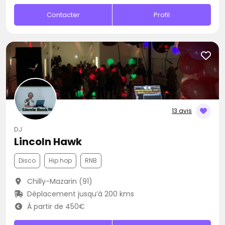
Contacter
Profil
13 avis
DJ
Lincoln Hawk
Disco
Hip hop
RNB
Chilly-Mazarin (91)
Déplacement jusqu’à 200 kms
À partir de 450€