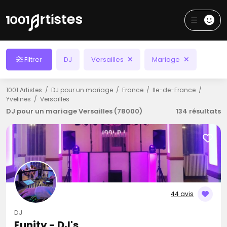
Filtrer
DJ
Versailles
Mariage
1001 Artistes
DJ pour un mariage
France
Ile-de-France
Yvelines
Versailles
DJ pour un mariage Versailles (78000)
134 résultats
44 avis
DJ
Funity - DJ's