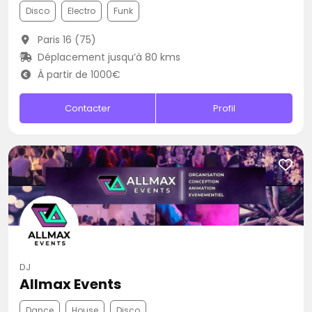
Disco
Electro
Funk
Paris 16 (75)
Déplacement jusqu’à 80 kms
À partir de 1000€
Contacter
Profil
DJ
Allmax Events
Dance
House
Disco