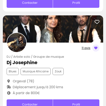
Contacter
Profil
11 avis
DJ / Artiste solo / Groupe de musique
Dj Josephine
Blues
Musique Africaine
Zouk
Orgeval (78)
Déplacement jusqu’à 200 kms
À partir de 800€
Contacter
Profil