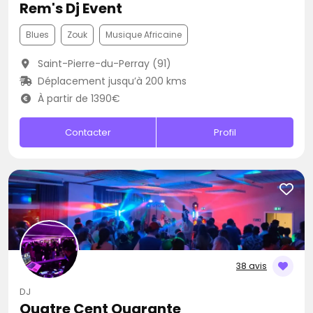
Rem's Dj Event
Blues
Zouk
Musique Africaine
Saint-Pierre-du-Perray (91)
Déplacement jusqu’à 200 kms
À partir de 1390€
Contacter
Profil
38 avis
DJ
Quatre Cent Quarante