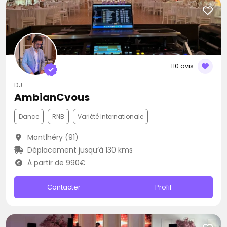
110 avis
DJ
AmbianCvous
Dance
RNB
Variété Internationale
Montlhéry (91)
Déplacement jusqu’à 130 kms
À partir de 990€
Contacter
Profil