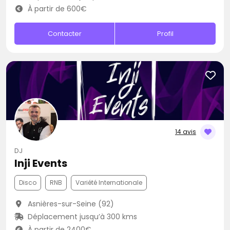
À partir de 600€
Contacter
Profil
14 avis
DJ
Inji Events
Disco
RNB
Variété Internationale
Asnières-sur-Seine (92)
Déplacement jusqu’à 300 kms
À partir de 2400€