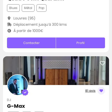
Blues
Métal
Pop
Louvres (95)
Déplacement jusqu’à 300 kms
À partir de 1000€
Contacter
Profil
81 avis
DJ
G-Max