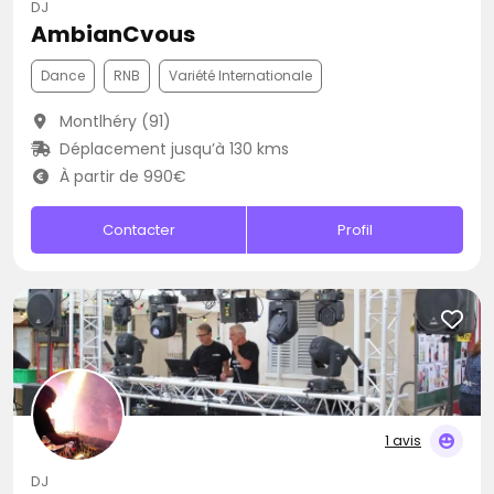
DJ
AmbianCvous
Dance
RNB
Variété Internationale
Montlhéry (91)
Déplacement jusqu’à 130 kms
À partir de 990€
Contacter
Profil
1 avis
DJ