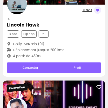
13 avis
DJ
Lincoln Hawk
Disco
Hip hop
RNB
Chilly-Mazarin (91)
Déplacement jusqu’à 200 kms
À partir de 450€
Contacter
Profil
Promotion