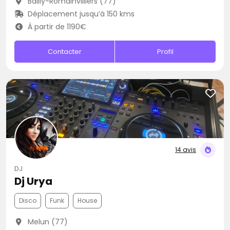
Bailly-Romainvilliers (77)
Déplacement jusqu’à 150 kms
À partir de 1190€
Contacter
Profil
14 avis
DJ
Dj Urya
Disco
Funk
House
Melun (77)