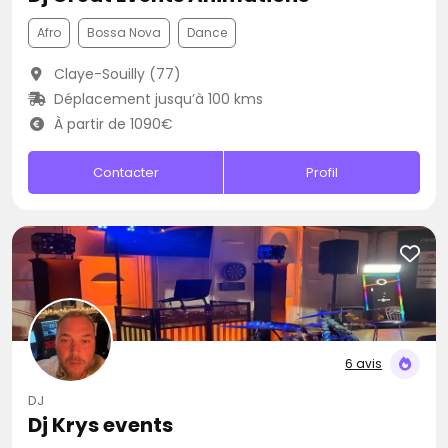
Afro
Bossa Nova
Dance
Claye-Souilly (77)
Déplacement jusqu’à 100 kms
À partir de 1090€
Contacter
Profil
6 avis
DJ
Dj Krys events