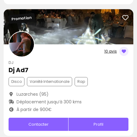
Promotion
10 avis
DJ
Dj Ad7
Disco
Variété Internationale
Rap
Luzarches (95)
Déplacement jusqu’à 300 kms
À partir de 900€
Contacter
Profil