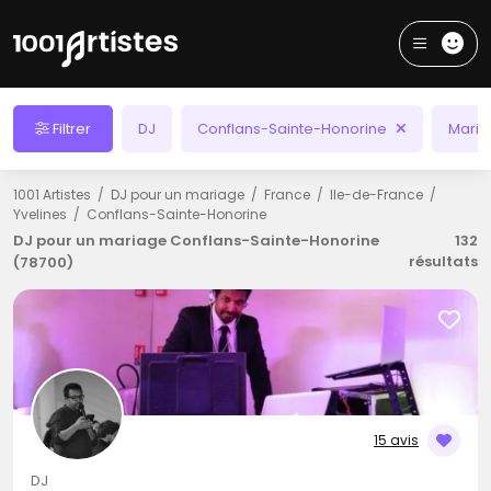
Filtrer
DJ
Conflans-Sainte-Honorine
Mari
1001 Artistes
DJ pour un mariage
France
Ile-de-France
Yvelines
Conflans-Sainte-Honorine
DJ pour un mariage Conflans-Sainte-Honorine
132
résultats
(78700)
15 avis
DJ