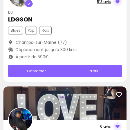
513 avis
DJ
LDGSON
Blues
Pop
Rap
Champs-sur-Marne (77)
Déplacement jusqu’à 300 kms
À partir de 590€
Contacter
Profil
6 avis