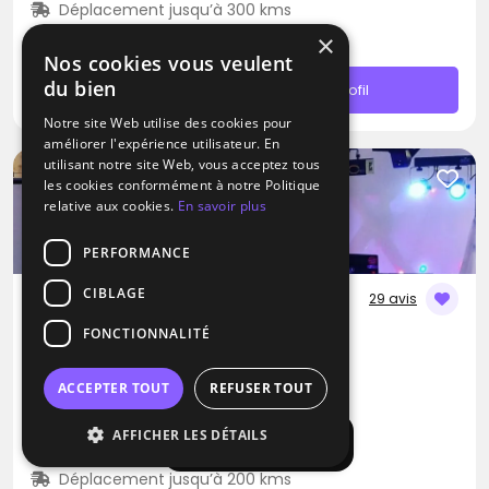
Déplacement jusqu’à 300 kms
N.C
×
Nos cookies vous veulent
du bien
Contacter
Profil
Notre site Web utilise des cookies pour
améliorer l'expérience utilisateur. En
utilisant notre site Web, vous acceptez tous
les cookies conformément à notre Politique
relative aux cookies.
En savoir plus
PERFORMANCE
CIBLAGE
29 avis
FONCTIONNALITÉ
DJ
DJ Joss
ACCEPTER TOUT
REFUSER TOUT
Blues
Musique Africaine
RNB
AFFICHER LES DÉTAILS
Afficher la carte
Moisenay (77)
Déplacement jusqu’à 200 kms