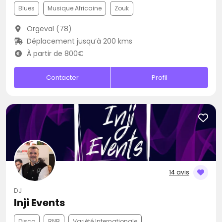
Blues
Musique Africaine
Zouk
Orgeval (78)
Déplacement jusqu’à 200 kms
À partir de 800€
Contacter
Profil
14 avis
DJ
Inji Events
Disco
RNB
Variété Internationale