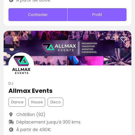
À partir de 800€
Contacter
Profil
DJ
Allmax Events
Dance
House
Disco
Châtillon (92)
Déplacement jusqu’à 300 kms
À partir de 490€