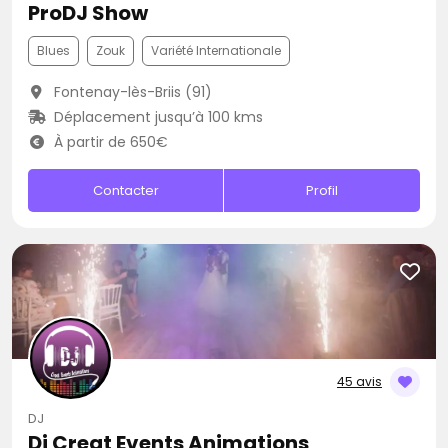
ProDJ Show
Blues
Zouk
Variété Internationale
Fontenay-lès-Briis (91)
Déplacement jusqu’à 100 kms
À partir de 650€
Contacter
Profil
45 avis
DJ
Dj Creat Events Animations