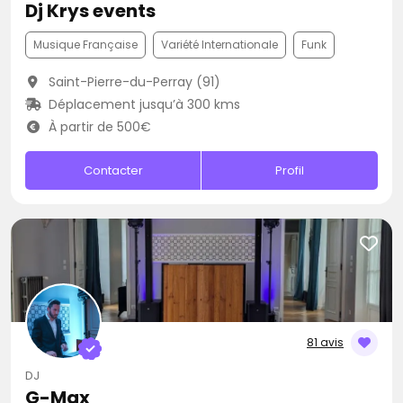
Dj Krys events
Musique Française
Variété Internationale
Funk
Saint-Pierre-du-Perray (91)
Déplacement jusqu’à 300 kms
À partir de 500€
Contacter
Profil
81 avis
DJ
G-Max