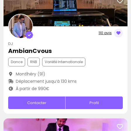
110 avis
DJ
AmbianCvous
Dance
RNB
Variété Internationale
Montlhéry (91)
Déplacement jusqu’à 130 kms
À partir de 990€
Contacter
Profil