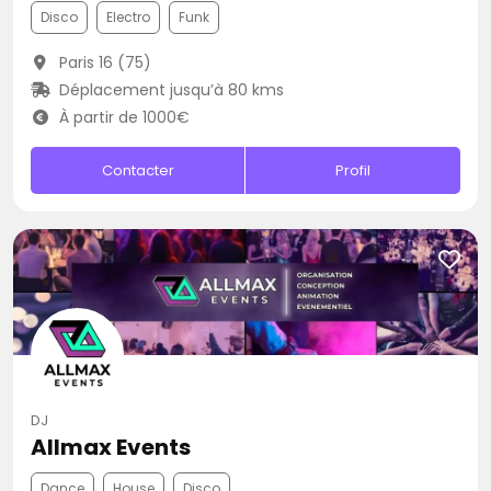
Disco
Electro
Funk
Paris 16 (75)
Déplacement jusqu’à 80 kms
À partir de 1000€
Contacter
Profil
DJ
Allmax Events
Dance
House
Disco