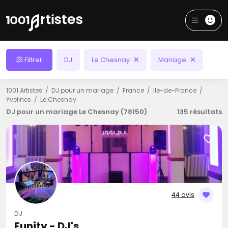
Filtrer
DJ
Le Chesnay
Mariage
1001 Artistes
DJ pour un mariage
France
Ile-de-France
Yvelines
Le Chesnay
DJ pour un mariage Le Chesnay (78150)
135 résultats
44 avis
DJ
Funity - DJ's