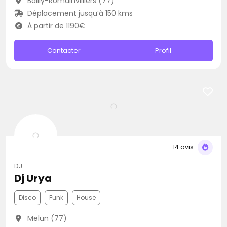
Bailly-Romainvilliers (77)
Déplacement jusqu’à 150 kms
À partir de 1190€
Contacter
Profil
14 avis
DJ
Dj Urya
Disco
Funk
House
Melun (77)