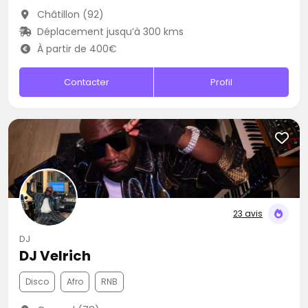
Châtillon (92)
Déplacement jusqu’à 300 kms
À partir de 400€
Contacter
Profil
23 avis
DJ
DJ Velrich
Disco
Afro
RNB