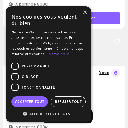
À partir de 800€
×
Nos cookies vous veulent
Contacter
Profil
du bien
Notre site Web utilise des cookies pour
améliorer l'expérience utilisateur. En
utilisant notre site Web, vous acceptez tous
les cookies conformément à notre Politique
relative aux cookies.
En savoir plus
PERFORMANCE
8 avis
CIBLAGE
DJ
FONCTIONNALITÉ
Sound Prestige
Variété Internationale
Disco
Afro
ACCEPTER TOUT
REFUSER TOUT
Chauconin-Neufmontiers (77)
AFFICHER LES DÉTAILS
Afficher la carte
Déplacement jusqu’à 200 kms
À partir de 800€