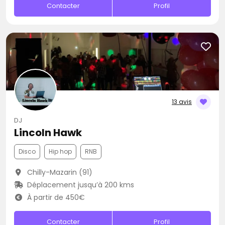
Contacter
Profil
13 avis
DJ
Lincoln Hawk
Disco
Hip hop
RNB
Chilly-Mazarin (91)
Déplacement jusqu’à 200 kms
À partir de 450€
Contacter
Profil