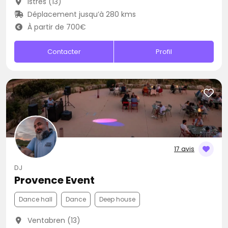
Istres (13)
Déplacement jusqu’à 280 kms
À partir de 700€
Contacter
Profil
17 avis
DJ
Provence Event
Dance hall
Dance
Deep house
Ventabren (13)