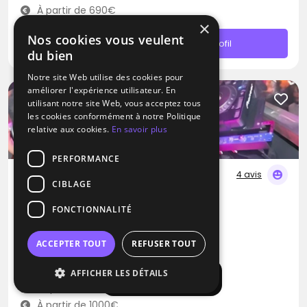
À partir de 690€
×
Nos cookies vous veulent
Contacter
Profil
du bien
Notre site Web utilise des cookies pour
améliorer l'expérience utilisateur. En
utilisant notre site Web, vous acceptez tous
les cookies conformément à notre Politique
relative aux cookies.
En savoir plus
PERFORMANCE
4 avis
CIBLAGE
DJ
FONCTIONNALITÉ
Ikotorva Laurent
Bossa Nova
Dance
RNB
ACCEPTER TOUT
REFUSER TOUT
Anse (69)
AFFICHER LES DÉTAILS
Afficher la carte
Déplacement jusqu’à 300 kms
À partir de 1000€