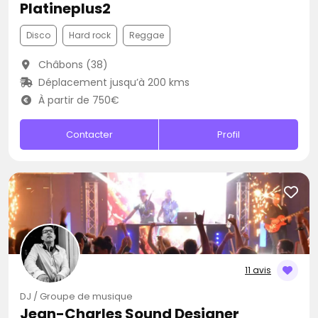
Platineplus2
Disco
Hard rock
Reggae
Châbons (38)
Déplacement jusqu’à 200 kms
À partir de 750€
Contacter
Profil
11 avis
DJ / Groupe de musique
Jean-Charles Sound Designer