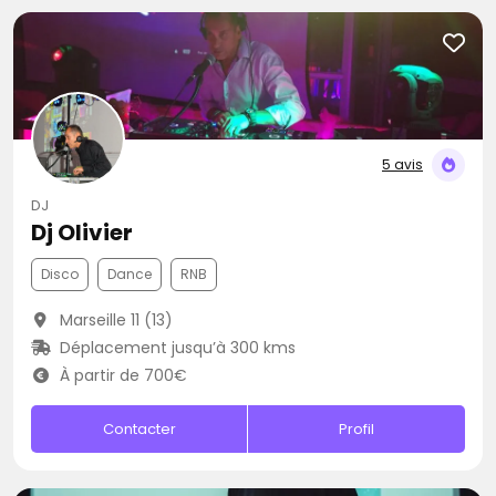
5 avis
DJ
Dj Olivier
Disco
Dance
RNB
Marseille 11 (13)
Déplacement jusqu’à 300 kms
À partir de 700€
Contacter
Profil