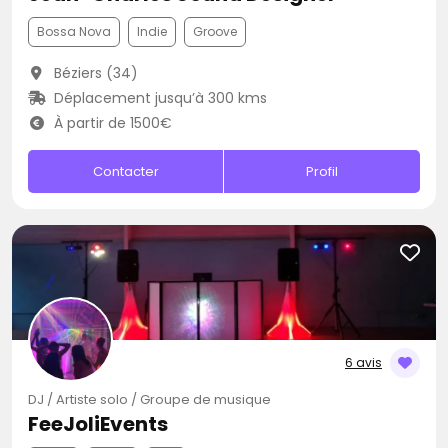
Bossa Nova
Indie
Groove
Béziers (34)
Déplacement jusqu’à 300 kms
À partir de 1500€
Contacter
Profil
6 avis
DJ / Artiste solo / Groupe de musique
FeeJoliEvents