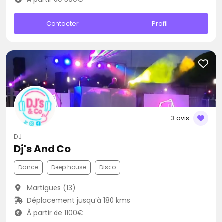
Contacter
Profil
3 avis
DJ
Dj's And Co
Dance
Deep house
Disco
Martigues (13)
Déplacement jusqu’à 180 kms
À partir de 1100€