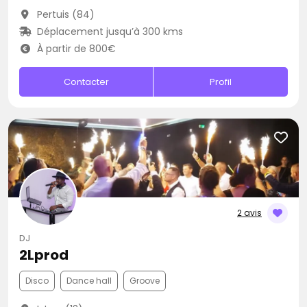
Pertuis (84)
Déplacement jusqu’à 300 kms
À partir de 800€
Contacter
Profil
2 avis
DJ
2Lprod
Disco
Dance hall
Groove