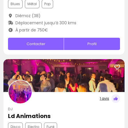
Blues
Métal
Pop
Diémoz (38)
Déplacement jusqu’à 300 kms
À partir de 750€
Contacter
Profil
1 avis
DJ
Ld Animations
Disco
Electro
Funk