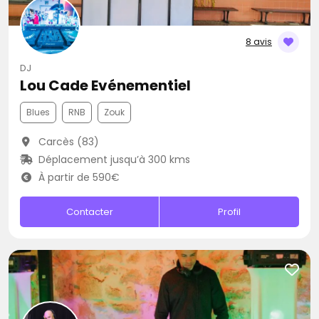
8 avis
DJ
Lou Cade Evénementiel
Blues
RNB
Zouk
Carcès (83)
Déplacement jusqu’à 300 kms
À partir de 590€
Contacter
Profil