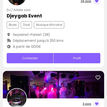
34 avis
DJ / Artiste solo
Djeygab Event
Blues
Zouk
Musique Africaine
Seyssinet-Pariset (38)
Déplacement jusqu’à 250 kms
À partir de 1200€
Contacter
Profil
3 avis