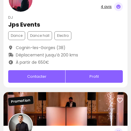
4 avis
DJ
Jps Events
Dance
Dance hall
Electro
Cognin-les-Gorges (38)
Déplacement jusqu’à 200 kms
À partir de 650€
Contacter
Profil
Promotion