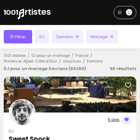
Filtrer
DJ
Sarrians
Mariage
1001 Artistes
DJ pour un mariage
France
Provence-Alpes-Côte d'Azur
Vaucluse
Sarrians
DJ pour un mariage Sarrians (84260)
85 résultats
5 avis
DJ
Sweet Spock