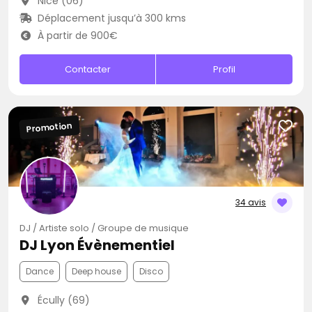
Nice (06)
Déplacement jusqu’à 300 kms
À partir de 900€
Contacter
Profil
Promotion
34 avis
DJ / Artiste solo / Groupe de musique
DJ Lyon Évènementiel
Dance
Deep house
Disco
Écully (69)