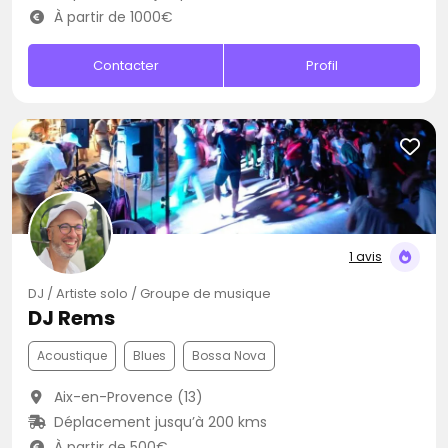
À partir de 1000€
Contacter
Profil
1 avis
DJ / Artiste solo / Groupe de musique
DJ Rems
Acoustique
Blues
Bossa Nova
Aix-en-Provence (13)
Déplacement jusqu’à 200 kms
À partir de 500€