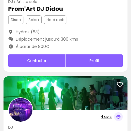
DJ / Artiste solo
Prom'Art DJ Didou
Disco
Salsa
Hard rock
Hyères (83)
Déplacement jusqu’à 300 kms
À partir de 800€
Contacter
Profil
4 avis
DJ