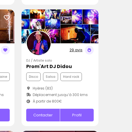
29 avis
DJ / Artiste solo
Prom'Art DJ Didou
aine
Disco
Salsa
Hard rock
Hyères (83)
ms
Déplacement jusqu’à 300 kms
À partir de 800€
Contacter
Profil