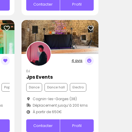
Contacter
Profil
4 avis
DJ
Jps Events
Pop
Dance
Dance hall
Electro
Cognin-les-Gorges (38)
ms
Déplacement jusqu’à 200 kms
À partir de 650€
Contacter
Profil