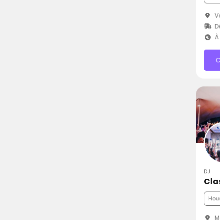
Ve
D
À 
C
DJ
Cla
Hou
Me