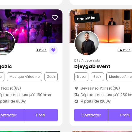
Promotion
3 avis
34 avis
DJ / Artiste solo
azic
Djeygab Event
s
Musique Africaine
Zouk
Blues
Zouk
Musique Afric
 Pradet (83)
Seyssinet-Pariset (38)
placement jusqu’à 150 kms
Déplacement jusqu’à 250 k
partir de 800€
À partir de 1200€
ontacter
Profil
Contacter
Profil