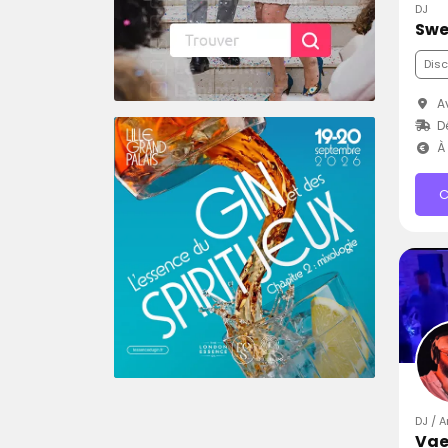
DJ
Swe
Dis
Av
D
À 
C
DJ / A
Vae