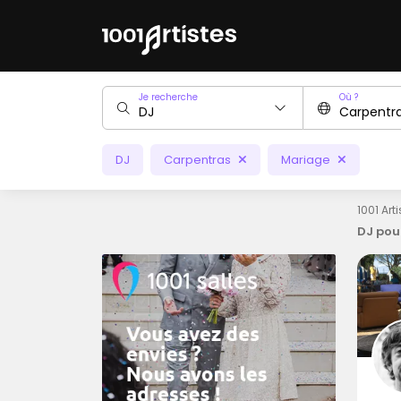
Je recherche
Où ?
DJ
Carpentras
Mariage
1001 Art
DJ pou