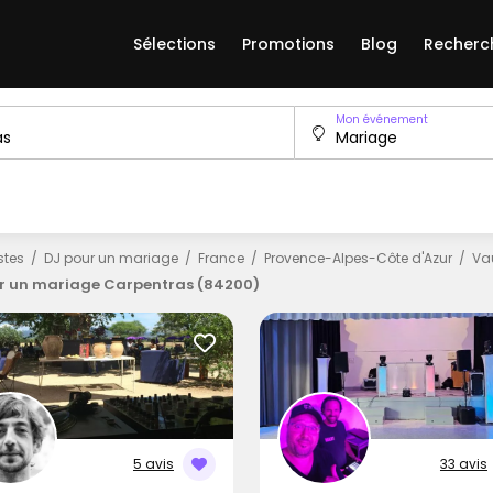
Sélections
Promotions
Blog
Recherc
Mon événement
istes
DJ pour un mariage
France
Provence-Alpes-Côte d'Azur
Va
r un mariage Carpentras (84200)
5 avis
33 avis