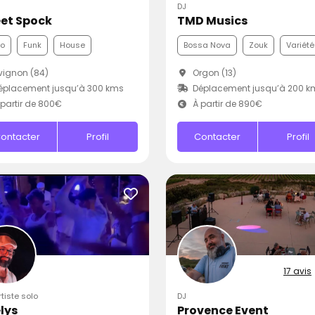
DJ
et Spock
TMD Musics
co
Funk
House
Bossa Nova
Zouk
Variété
ignon (84)
Orgon (13)
éplacement jusqu’à 300 kms
Déplacement jusqu’à 200 k
partir de 800€
À partir de 890€
ontacter
Profil
Contacter
Profil
17 avis
rtiste solo
DJ
lys
Provence Event