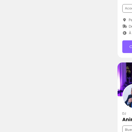
Aco
Pe
D
À 
C
DJ
Ani
Blue