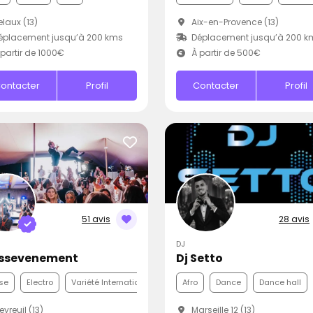
laux (13)
Aix-en-Provence (13)
éplacement jusqu’à 200 kms
Déplacement jusqu’à 200 k
partir de 1000€
À partir de 500€
ontacter
Profil
Contacter
Profil
51 avis
28 avis
DJ
ssevenement
Dj Setto
se
Electro
Variété Internationale
Afro
Dance
Dance hall
yreuil (13)
Marseille 12 (13)