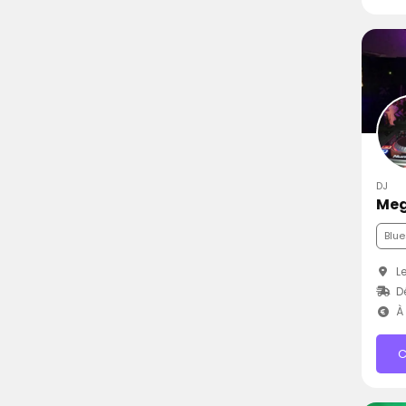
DJ
Meg
Blue
Le
Dé
À 
C