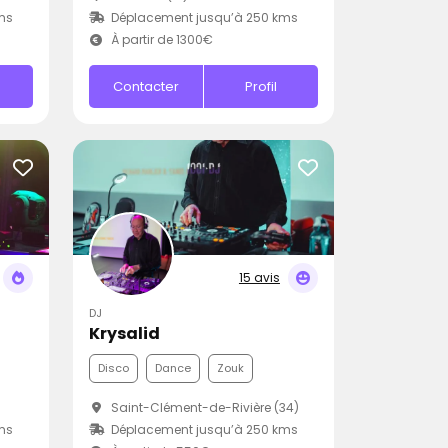
ms
Déplacement jusqu’à 250 kms
À partir de 1300€
Contacter
Profil
15 avis
DJ
Krysalid
Disco
Dance
Zouk
Saint-Clément-de-Rivière (34)
ms
Déplacement jusqu’à 250 kms