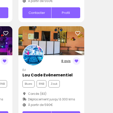
À partir de 550€
Contacter
Profil
8 avis
DJ
Lou Cade Evénementiel
RNB
Blues
RNB
Zouk
Carcès (83)
ms
Déplacement jusqu’à 300 kms
À partir de 590€