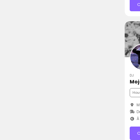
C
DJ
Moj
Hou
M
D
À 
C