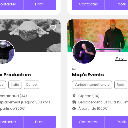
ontacter
Profil
Contacter
Profil
21 avis
DJ
o Production
Map's Events
se
Indie
Dance
Variété Internationale
Rock
ontarnaud (34)
Gigean (34)
éplacement jusqu’à 300 kms
Déplacement jusqu’à 150 k
partir de 350€
À partir de 1000€
ontacter
Profil
Contacter
Profil