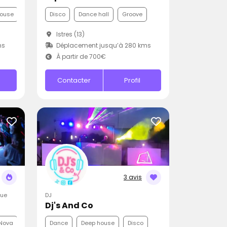
house
Disco
Dance hall
Groove
Istres (13)
ms
Déplacement jusqu’à 280 kms
À partir de 700€
Contacter
Profil
3 avis
que
DJ
Dj's And Co
Nova
Dance
Deep house
Disco