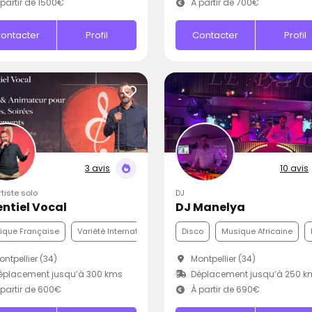
partir de 1500€
À partir de 700€
ontacter
Profil
Contacter
Profil
3 avis
10 avis
rtiste solo
DJ
entiel Vocal
DJ Manelya
ique Française
Variété Internationale
Funk
Disco
Musique Africaine
ntpellier (34)
Montpellier (34)
éplacement jusqu’à 300 kms
Déplacement jusqu’à 250 k
partir de 600€
À partir de 690€