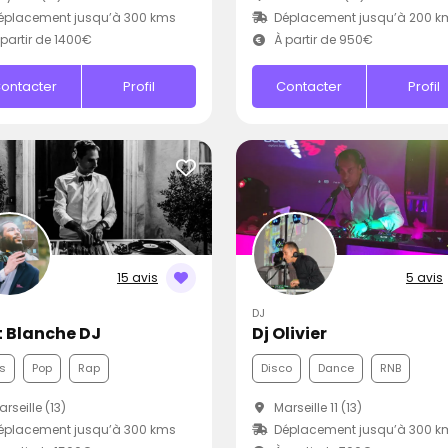
éplacement jusqu’à 300 kms
Déplacement jusqu’à 200 k
partir de 1400€
À partir de 950€
ontacter
Profil
Contacter
Profil
15 avis
5 avis
DJ
t Blanche DJ
Dj Olivier
s
Pop
Rap
Disco
Dance
RNB
rseille (13)
Marseille 11 (13)
éplacement jusqu’à 300 kms
Déplacement jusqu’à 300 k