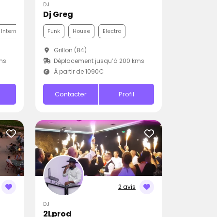
DJ
Dj Greg
 Internationale
Funk
House
Electro
Grillon (84)
ms
Déplacement jusqu’à 200 kms
À partir de 1090€
Contacter
Profil
2 avis
DJ
2Lprod