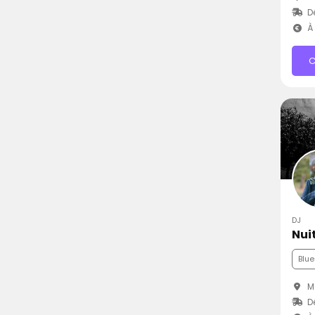
D
À 
C
DJ
Nui
Blue
Ma
D