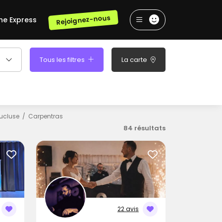
Rejoignez-nous
he Express
Tous les filtres
La carte
ucluse
Carpentras
84 résultats
22 avis