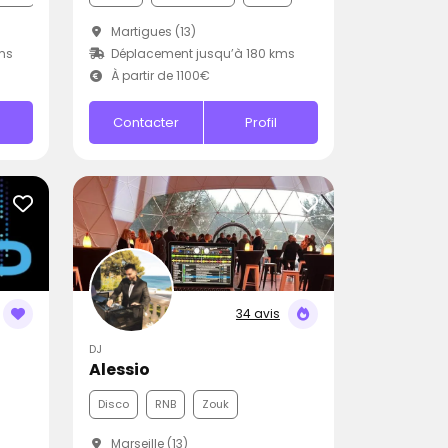
Martigues (13)
ms
Déplacement jusqu’à 180 kms
À partir de 1100€
Contacter
Profil
34 avis
DJ
Alessio
Disco
RNB
Zouk
Marseille (13)