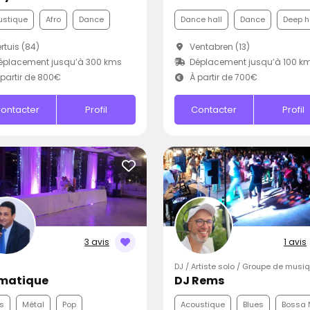
ustique
Afro
Dance
Dance hall
Dance
Deep 
rtuis (84)
Ventabren (13)
éplacement jusqu’à 300 kms
Déplacement jusqu’à 100 k
partir de 800€
À partir de 700€
ontacter
Profil
Contacter
Profil
3 avis
1 avis
DJ / Artiste solo / Groupe de musi
matique
DJ Rems
s
Métal
Pop
Acoustique
Blues
Bossa 