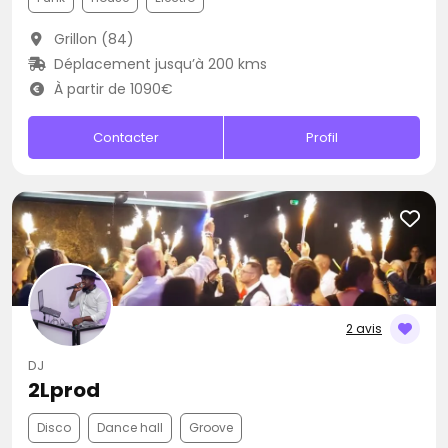
Grillon (84)
Déplacement jusqu’à 200 kms
À partir de 1090€
Contacter
Profil
2 avis
DJ
2Lprod
Disco
Dance hall
Groove