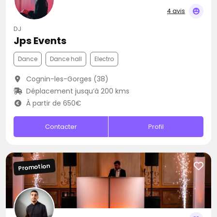
4 avis
DJ
Jps Events
Dance
Dance hall
Electro
Cognin-les-Gorges (38)
Déplacement jusqu’à 200 kms
À partir de 650€
Contacter
Profil
Promotion