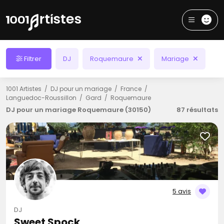
Filtrer
DJ
Roquemaure
Mariage
1001 Artistes
DJ pour un mariage
France
Languedoc-Roussillon
Gard
Roquemaure
DJ pour un mariage Roquemaure (30150)
87 résultats
5 avis
DJ
Sweet Spock