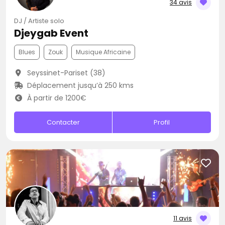
34 avis
DJ / Artiste solo
Djeygab Event
Blues
Zouk
Musique Africaine
Seyssinet-Pariset (38)
Déplacement jusqu’à 250 kms
À partir de 1200€
Contacter
Profil
11 avis