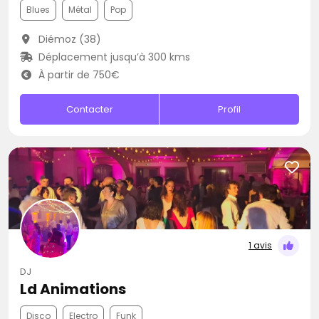
Blues
Métal
Pop
Diémoz (38)
Déplacement jusqu’à 300 kms
À partir de 750€
Contacter
Profil
1 avis
DJ
Ld Animations
Disco
Electro
Funk