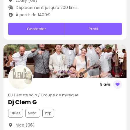
Écully (69)
Déplacement jusqu’à 200 kms
À partir de 1400€
Contacter
Profil
9 avis
DJ / Artiste solo / Groupe de musique
Dj Clem G
Blues
Métal
Pop
Nice (06)