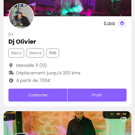
5 avis
DJ
Dj Olivier
Disco
Dance
RNB
Marseille 11 (13)
Déplacement jusqu’à 300 kms
À partir de 700€
Contacter
Profil