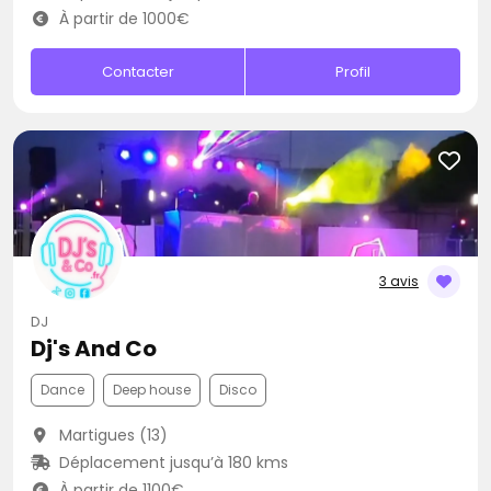
À partir de 1000€
Contacter
Profil
3 avis
DJ
Dj's And Co
Dance
Deep house
Disco
Martigues (13)
Déplacement jusqu’à 180 kms
À partir de 1100€