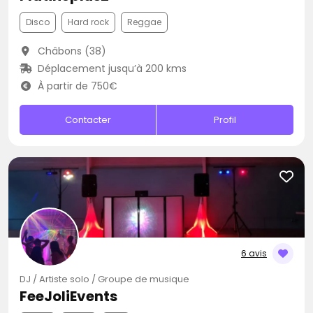
Disco
Hard rock
Reggae
Châbons (38)
Déplacement jusqu’à 200 kms
À partir de 750€
Contacter
Profil
6 avis
DJ / Artiste solo / Groupe de musique
FeeJoliEvents