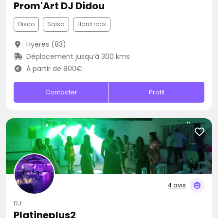
Prom'Art DJ Didou
Disco
Salsa
Hard rock
Hyères (83)
Déplacement jusqu’à 300 kms
À partir de 800€
Contacter
Profil
4 avis
DJ
Platineplus2