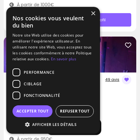
À partir de 1000€
×
Nos cookies vous veulent
Contacter
Profil
du bien
Notre site Web utilise des cookies pour
améliorer l'expérience utilisateur. En
utilisant notre site Web, vous acceptez tous
les cookies conformément à notre Politique
relative aux cookies.
En savoir plus
PERFORMANCE
49 avis
CIBLAGE
DJ
FONCTIONNALITÉ
Monstro Event
Dance
Disco
Electro
ACCEPTER TOUT
REFUSER TOUT
Torcieu (01)
AFFICHER LES DÉTAILS
Afficher la carte
Déplacement jusqu’à 300 kms
À partir de 950€