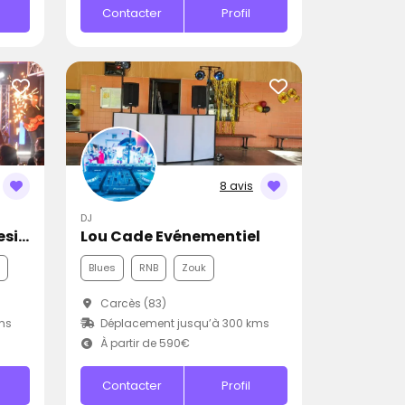
Contacter
Profil
8 avis
DJ
Jean-Charles Sound Designer
Lou Cade Evénementiel
Blues
RNB
Zouk
Carcès (83)
ms
Déplacement jusqu’à 300 kms
À partir de 590€
Contacter
Profil