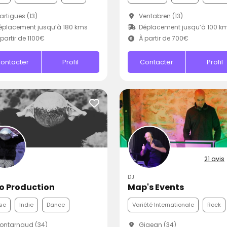
rtigues (13)
Ventabren (13)
placement jusqu’à 180 kms
Déplacement jusqu’à 100 k
partir de 1100€
À partir de 700€
ontacter
Profil
Contacter
Profil
21 avis
DJ
o Production
Map's Events
se
Indie
Dance
Variété Internationale
Rock
ontarnaud (34)
Gigean (34)