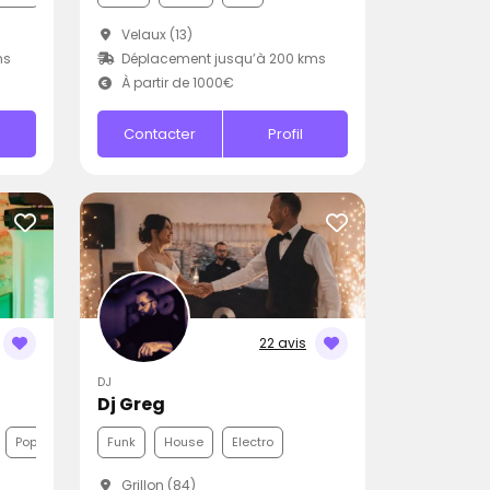
Velaux (13)
ms
Déplacement jusqu’à 200 kms
À partir de 1000€
Contacter
Profil
22 avis
DJ
Dj Greg
Pop
Funk
House
Electro
Grillon (84)