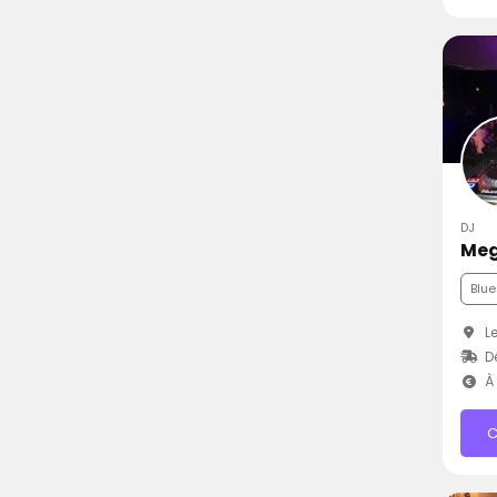
DJ
Meg
Blue
Le
Dé
À 
C