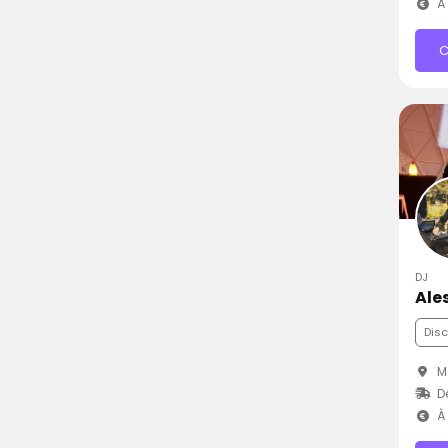
À 
C
DJ
Ale
Dis
Ma
D
À 