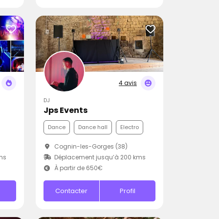
4 avis
DJ
Jps Events
Dance
Dance hall
Electro
Cognin-les-Gorges (38)
ms
Déplacement jusqu’à 200 kms
À partir de 650€
Contacter
Profil