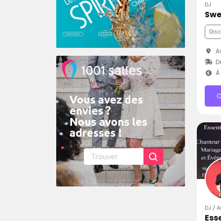
DJ
Swe
Dis
Av
D
À 
C
DJ / A
Ess