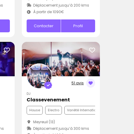
ms
Déplacement jusqu’à 200 kms
À partir de 1090€
Contacter
Profil
51 avis
DJ
Classevenement
House
Electro
Variété Internationale
Meyreuil (13)
ms
Déplacement jusqu’à 300 kms