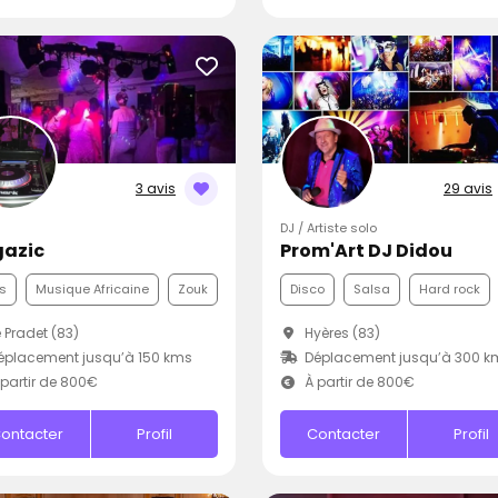
3 avis
29 avis
DJ / Artiste solo
azic
Prom'Art DJ Didou
s
Musique Africaine
Zouk
Disco
Salsa
Hard rock
 Pradet (83)
Hyères (83)
placement jusqu’à 150 kms
Déplacement jusqu’à 300 k
partir de 800€
À partir de 800€
ontacter
Profil
Contacter
Profil