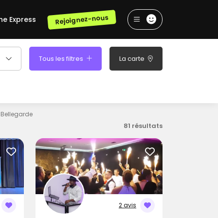
Rejoignez-nous
he Express
Tous les filtres
La carte
Bellegarde
81 résultats
2 avis