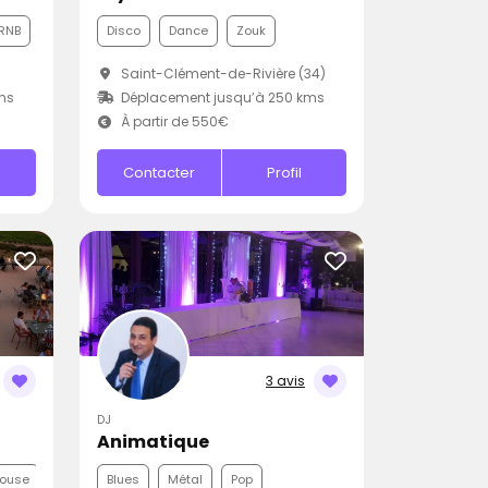
RNB
Disco
Dance
Zouk
Saint-Clément-de-Rivière (34)
ms
Déplacement jusqu’à 250 kms
À partir de 550€
Contacter
Profil
3 avis
DJ
Animatique
house
Blues
Métal
Pop