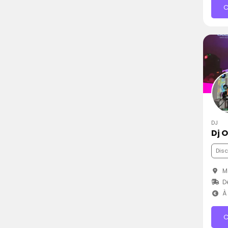
C
DJ
Dj O
Dis
Ma
D
À 
C