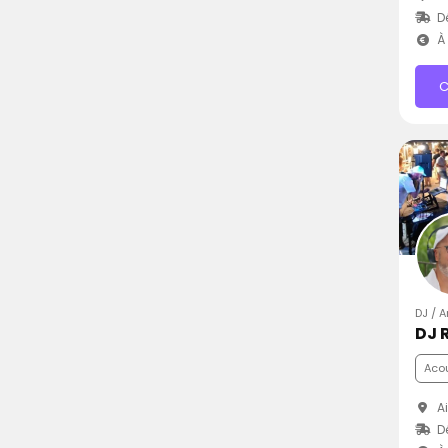
D
À 
C
DJ / 
DJ 
Aco
Ai
D