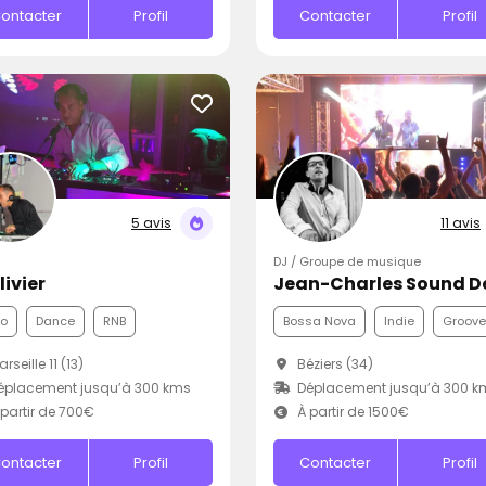
ontacter
Profil
Contacter
Profil
5 avis
11 avis
DJ / Groupe de musique
livier
co
Dance
RNB
Bossa Nova
Indie
Groove
rseille 11 (13)
Béziers (34)
éplacement jusqu’à 300 kms
Déplacement jusqu’à 300 k
partir de 700€
À partir de 1500€
ontacter
Profil
Contacter
Profil