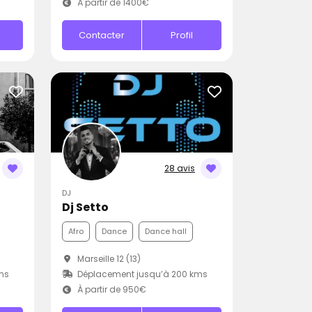
À partir de 1400€
Contacter
Profil
28 avis
DJ
Dj Setto
Afro
Dance
Dance hall
Marseille 12 (13)
ms
Déplacement jusqu’à 200 kms
À partir de 950€