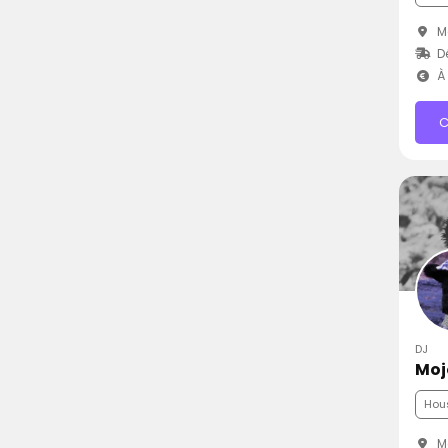
Ma
Dé
À 
C
DJ
Moj
Hou
M