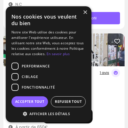
N.C
×
Nos cookies vous veulent
Contacter
Profil
du bien
Notre site Web utilise des cookies pour
améliorer l'expérience utilisateur. En
utilisant notre site Web, vous acceptez tous
les cookies conformément à notre Politique
relative aux cookies.
En savoir plus
PERFORMANCE
1 avis
CIBLAGE
DJ
FONCTIONNALITÉ
ProDJ Show
Blues
Zouk
Variété Internationale
ACCEPTER TOUT
REFUSER TOUT
Fontenay-lès-Briis (91)
AFFICHER LES DÉTAILS
Afficher la carte
Déplacement jusqu’à 100 kms
À partir de 650€