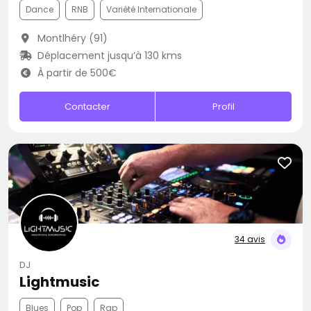
Dance
RNB
Variété Internationale
Montlhéry (91)
Déplacement jusqu’à 130 kms
À partir de 500€
Contacter
Profil
34 avis
DJ
Lightmusic
Blues
Pop
Rap