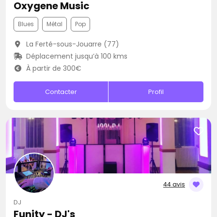
Oxygene Music
Blues
Métal
Pop
La Ferté-sous-Jouarre (77)
Déplacement jusqu’à 100 kms
À partir de 300€
Contacter
Profil
44 avis
DJ
Funity - DJ's