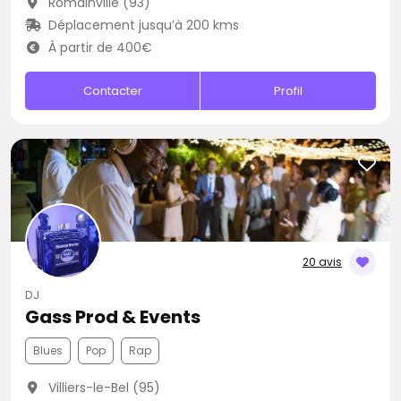
Romainville (93)
Déplacement jusqu’à 200 kms
À partir de 400€
Contacter
Profil
20 avis
DJ
Gass Prod & Events
Blues
Pop
Rap
Villiers-le-Bel (95)