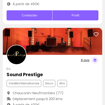
À partir de 450€
Contacter
Profil
8 avis
DJ
Sound Prestige
Variété Internationale
Disco
Afro
Chauconin-Neufmontiers (77)
Déplacement jusqu’à 200 kms
À partir de 400€