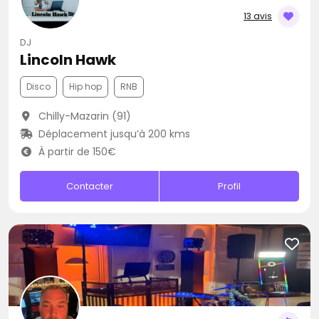
13 avis
DJ
Lincoln Hawk
Disco
Hip hop
RNB
Chilly-Mazarin (91)
Déplacement jusqu’à 200 kms
À partir de 150€
Contacter
Profil