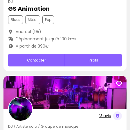
DJ
GS Animation
Blues
Métal
Pop
Vauréal (95)
Déplacement jusqu’à 100 kms
À partir de 390€
Contacter
Profil
13 avis
DJ / Artiste solo / Groupe de musique