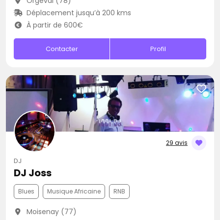
Orgeval (78)
Déplacement jusqu’à 200 kms
À partir de 600€
Contacter
Profil
29 avis
DJ
DJ Joss
Blues
Musique Africaine
RNB
Moisenay (77)