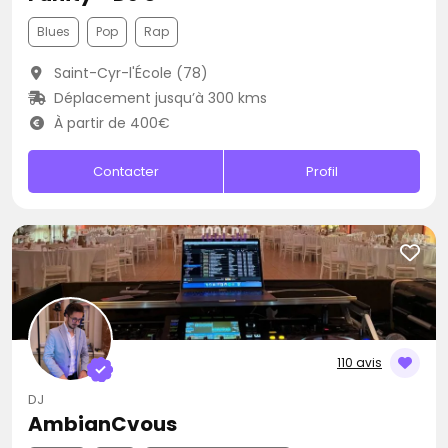
Blues
Pop
Rap
Saint-Cyr-l'École (78)
Déplacement jusqu’à 300 kms
À partir de 400€
Contacter
Profil
110 avis
DJ
AmbianCvous