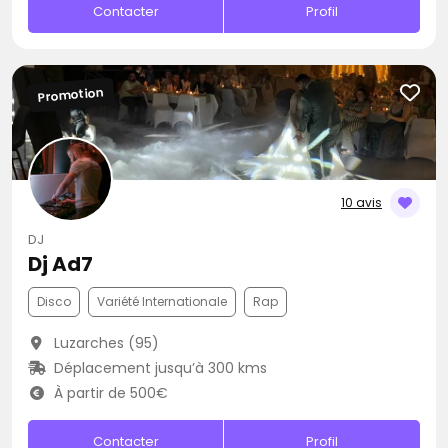
Contacter
Profil
Promotion
10 avis
DJ
Dj Ad7
Disco
Variété Internationale
Rap
Luzarches (95)
Déplacement jusqu’à 300 kms
À partir de 500€
Contacter
Profil