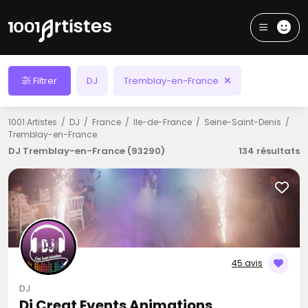
Filtrer
DJ
Tremblay-en-France
1001 Artistes
DJ
France
Ile-de-France
Seine-Saint-Denis
Tremblay-en-France
DJ Tremblay-en-France (93290)
134 résultats
45 avis
DJ
Dj Creat Events Animations