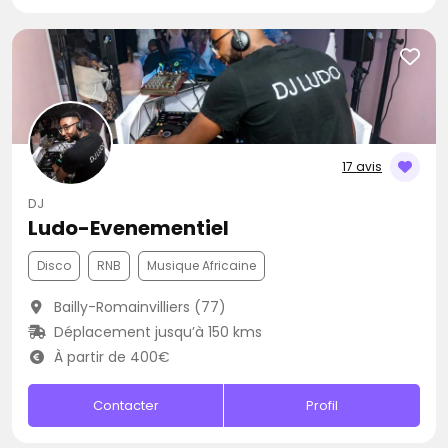
17 avis
DJ
Ludo-Evenementiel
Disco
RNB
Musique Africaine
Bailly-Romainvilliers (77)
Déplacement jusqu’à 150 kms
À partir de 400€
Contacter
Profil