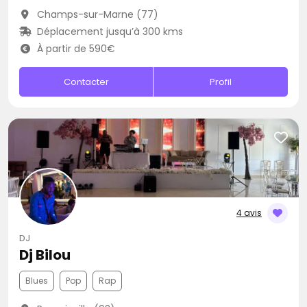
Champs-sur-Marne (77)
Déplacement jusqu’à 300 kms
À partir de 590€
Contacter
Profil
4 avis
DJ
Dj Bilou
Blues
Pop
Rap