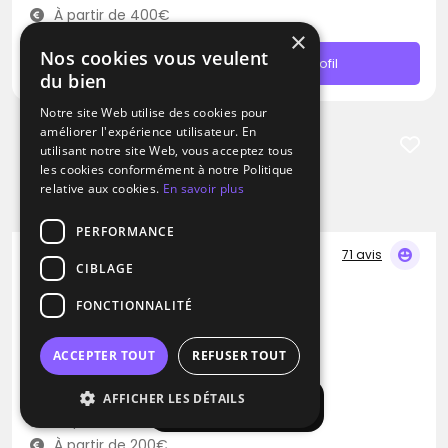
À partir de 400€
×
Nos cookies vous veulent
Contacter
Profil
du bien
Notre site Web utilise des cookies pour
améliorer l'expérience utilisateur. En
utilisant notre site Web, vous acceptez tous
les cookies conformément à notre Politique
relative aux cookies.
En savoir plus
PERFORMANCE
71 avis
CIBLAGE
DJ
FONCTIONNALITÉ
DJ Braz
Musique traditionnelle
Soca
Samba
ACCEPTER TOUT
REFUSER TOUT
La Queue-les-Yvelines (78)
AFFICHER LES DÉTAILS
Afficher la carte
Déplacement jusqu’à 300 kms
À partir de 200€