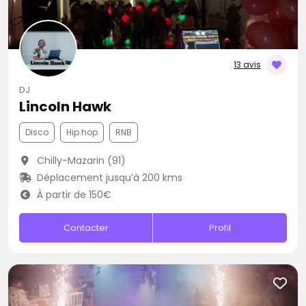
13 avis
DJ
Lincoln Hawk
Disco
Hip hop
RNB
Chilly-Mazarin (91)
Déplacement jusqu’à 200 kms
À partir de 150€
Contacter
Profil