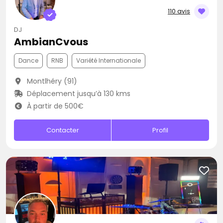
110 avis
DJ
AmbianCvous
Dance
RNB
Variété Internationale
Montlhéry (91)
Déplacement jusqu’à 130 kms
À partir de 500€
Contacter
Profil