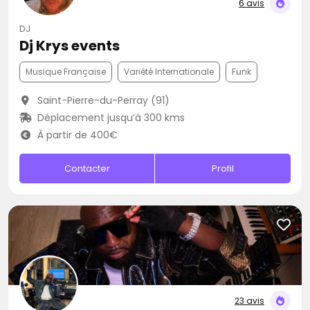
6 avis
DJ
Dj Krys events
Musique Française
Variété Internationale
Funk
Saint-Pierre-du-Perray (91)
Déplacement jusqu’à 300 kms
À partir de 400€
Contacter
Profil
23 avis