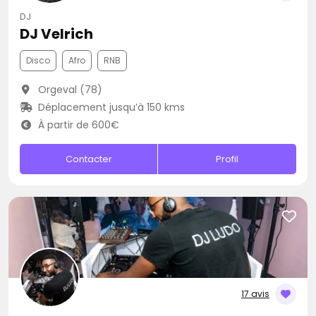
DJ
DJ Velrich
Disco
Afro
RNB
Orgeval (78)
Déplacement jusqu’à 150 kms
À partir de 600€
Contacter
Profil
17 avis