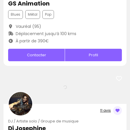
GS Animation
Blues
Métal
Pop
Vauréal (95)
Déplacement jusqu’à 100 kms
À partir de 390€
Contacter
Profil
11 avis
DJ / Artiste solo / Groupe de musique
Dj Josephine