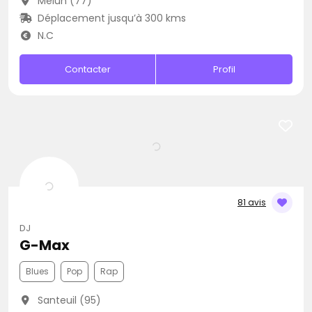
Melun (77)
Déplacement jusqu’à 300 kms
N.C
Contacter
Profil
81 avis
DJ
G-Max
Blues
Pop
Rap
Santeuil (95)