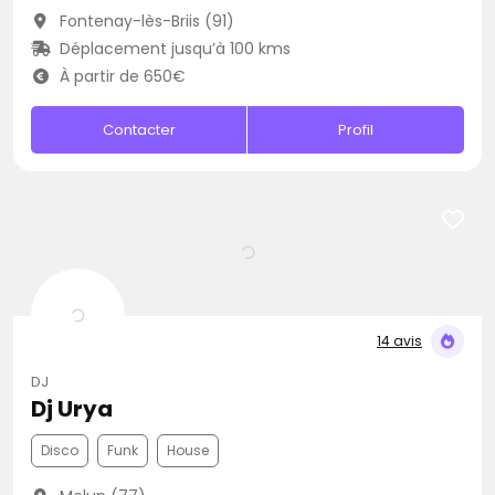
Fontenay-lès-Briis (91)
Déplacement jusqu’à 100 kms
À partir de 650€
Contacter
Profil
14 avis
DJ
Dj Urya
Disco
Funk
House