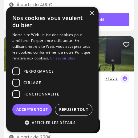
À partir de 400€
×
Nos cookies vous veulent
Contacter
Profil
du bien
Notre site Web utilise des cookies pour
améliorer l'expérience utilisateur. En
utilisant notre site Web, vous acceptez tous
les cookies conformément à notre Politique
relative aux cookies.
En savoir plus
PERFORMANCE
71 avis
CIBLAGE
DJ
FONCTIONNALITÉ
DJ Braz
Musique traditionnelle
Soca
Samba
ACCEPTER TOUT
REFUSER TOUT
La Queue-les-Yvelines (78)
AFFICHER LES DÉTAILS
Afficher la carte
Déplacement jusqu’à 300 kms
À partir de 200€