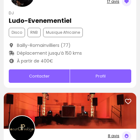
17 avis
DJ
Ludo-Evenementiel
Disco
RNB
Musique Africaine
Bailly-Romainvilliers (77)
Déplacement jusqu’à 150 kms
À partir de 400€
Contacter
Profil
8 avis