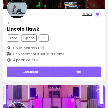
13 avis
DJ
Lincoln Hawk
Disco
Hip hop
RNB
Chilly-Mazarin (91)
Déplacement jusqu’à 200 kms
À partir de 150€
Contacter
Profil