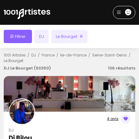
Filtrer
DJ
Le Bourget
1001 Artistes
DJ
France
Ile-de-France
Seine-Saint-Denis
Le Bourget
DJ Le Bourget (93350)
136 résultats
4 avis
DJ
Dj Bilou