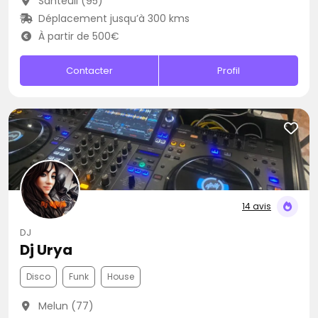
Santeuil (95)
Déplacement jusqu’à 300 kms
À partir de 500€
Contacter
Profil
14 avis
DJ
Dj Urya
Disco
Funk
House
Melun (77)