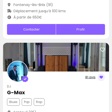
Fontenay-lès-Briis (91)
Déplacement jusqu’à 100 kms
À partir de 650€
Contacter
Profil
81 avis
DJ
G-Max
Blues
Pop
Rap