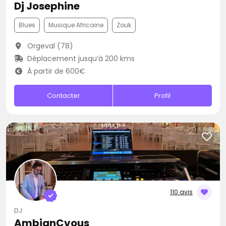
Dj Josephine
Blues
Musique Africaine
Zouk
Orgeval (78)
Déplacement jusqu’à 200 kms
À partir de 600€
Contacter
Profil
110 avis
DJ
AmbianCvous