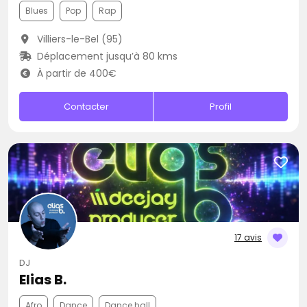
Blues
Pop
Rap
Villiers-le-Bel (95)
Déplacement jusqu’à 80 kms
À partir de 400€
Contacter
Profil
17 avis
DJ
Elias B.
Afro
Dance
Dance hall