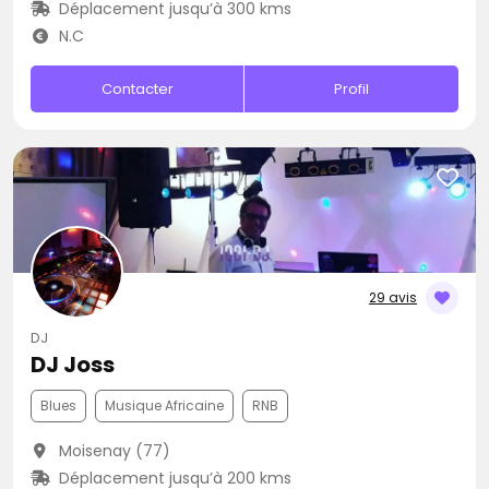
Déplacement jusqu’à 300 kms
N.C
Contacter
Profil
29 avis
DJ
DJ Joss
Blues
Musique Africaine
RNB
Moisenay (77)
Déplacement jusqu’à 200 kms