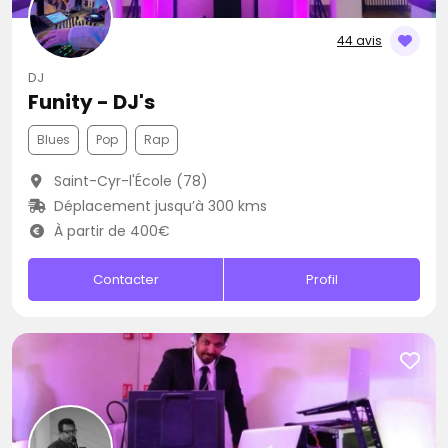
44 avis
DJ
Funity - DJ's
Blues
Pop
Rap
Saint-Cyr-l'École (78)
Déplacement jusqu’à 300 kms
À partir de 400€
Contacter
Profil