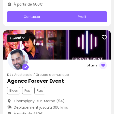
À partir de 500€
Contacter
Profil
Promotion
51 avis
DJ / Artiste solo / Groupe de musique
Agence Forever Event
Blues
Pop
Rap
Champigny-sur-Marne (94)
Déplacement jusqu’à 300 kms
À partir de 450€