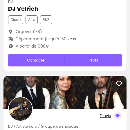
DJ
DJ Velrich
Disco
Afro
RNB
Orgeval (78)
Déplacement jusqu’à 150 kms
À partir de 600€
Contacter
Profil
11 avis
DJ / Artiste solo / Groupe de musique