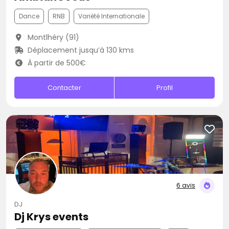
Dance
RNB
Variété Internationale
Montlhéry (91)
Déplacement jusqu’à 130 kms
À partir de 500€
Contacter
Profil
6 avis
DJ
Dj Krys events