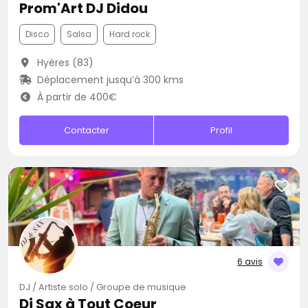
Prom'Art DJ Didou
Disco
Salsa
Hard rock
Hyères (83)
Déplacement jusqu’à 300 kms
À partir de 400€
Contacter
Profil
6 avis
DJ / Artiste solo / Groupe de musique
Dj Sax à Tout Coeur