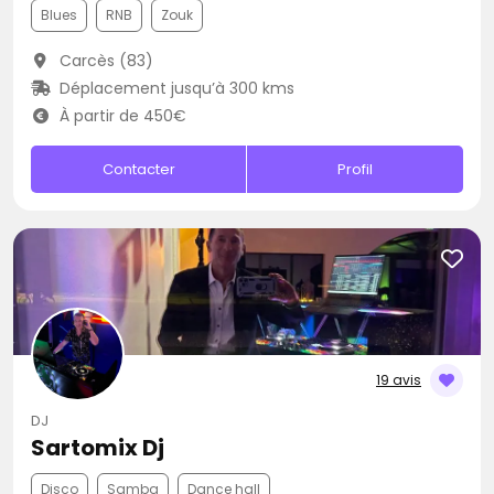
Blues
RNB
Zouk
Carcès (83)
Déplacement jusqu’à 300 kms
À partir de 450€
Contacter
Profil
19 avis
DJ
Sartomix Dj
Disco
Samba
Dance hall