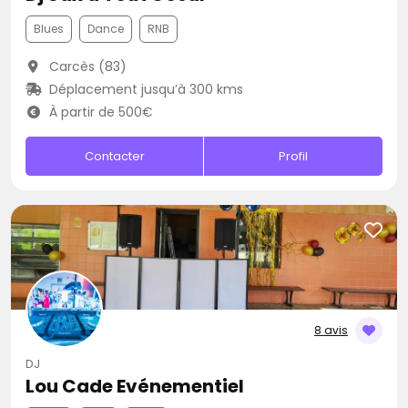
Blues
Dance
RNB
Carcès (83)
Déplacement jusqu’à 300 kms
À partir de 500€
Contacter
Profil
8 avis
DJ
Lou Cade Evénementiel