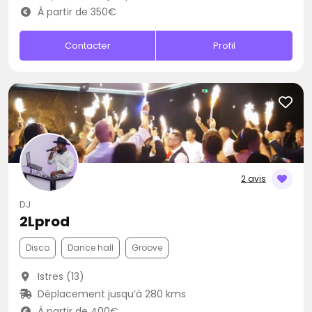
À partir de 350€
Contacter
Profil
2 avis
DJ
2Lprod
Disco
Dance hall
Groove
Istres (13)
Déplacement jusqu’à 280 kms
À partir de 400€