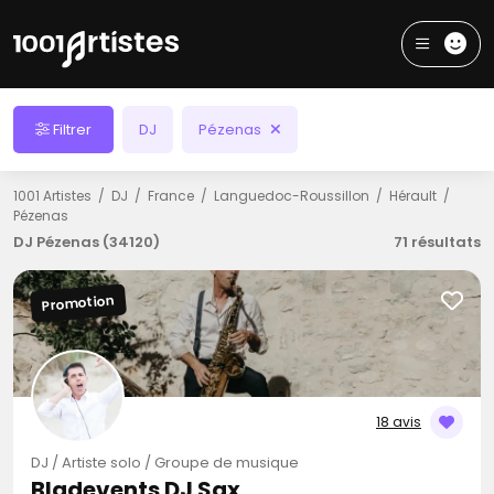
Filtrer
DJ
Pézenas
1001 Artistes
DJ
France
Languedoc-Roussillon
Hérault
Pézenas
DJ Pézenas (34120)
71 résultats
Promotion
18 avis
DJ / Artiste solo / Groupe de musique
Bladevents DJ Sax