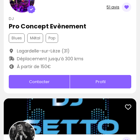
51 avis
DJ
Pro Concept Evènement
Blues
Métal
Pop
Lagardelle-sur-Lèze (31)
Déplacement jusqu’à 300 kms
À partir de 150€
Contacter
Profil