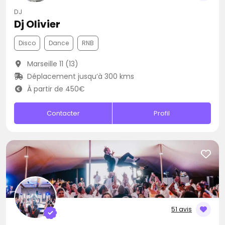
DJ
Dj Olivier
Disco
Dance
RNB
Marseille 11 (13)
Déplacement jusqu’à 300 kms
À partir de 450€
Contacter
Profil
51 avis