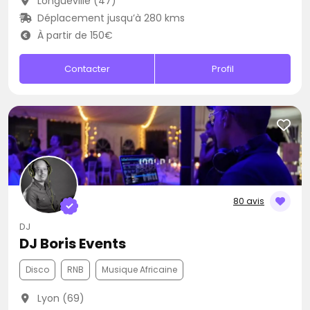
Longueville (47)
Déplacement jusqu’à 280 kms
À partir de 150€
Contacter
Profil
80 avis
DJ
DJ Boris Events
Disco
RNB
Musique Africaine
Lyon (69)