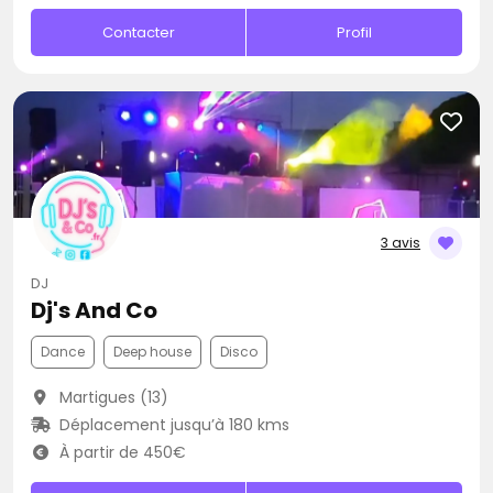
Contacter
Profil
3 avis
DJ
Dj's And Co
Dance
Deep house
Disco
Martigues (13)
Déplacement jusqu’à 180 kms
À partir de 450€