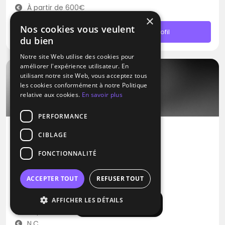
À partir de 600€
×
Nos cookies vous veulent
Contacter
Profil
du bien
Notre site Web utilise des cookies pour
améliorer l'expérience utilisateur. En
utilisant notre site Web, vous acceptez tous
les cookies conformément à notre Politique
relative aux cookies.
En savoir plus
PERFORMANCE
CIBLAGE
DJ
FONCTIONNALITÉ
Le Piano Voyageur
Blues
Métal
Pop
ACCEPTER TOUT
REFUSER TOUT
Béziers (34)
AFFICHER LES DÉTAILS
Afficher la carte
Déplacement jusqu’à 100 kms
N.C