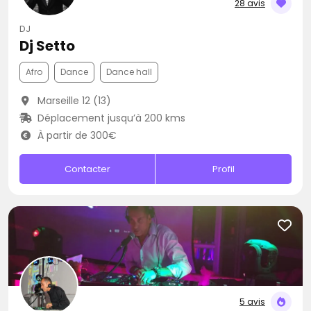
28 avis
DJ
Dj Setto
Afro
Dance
Dance hall
Marseille 12 (13)
Déplacement jusqu’à 200 kms
À partir de 300€
Contacter
Profil
5 avis