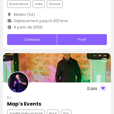
Bossa Nova
Indie
Groove
Béziers (34)
Déplacement jusqu’à 300 kms
À partir de 600€
Contacter
Profil
21 avis
DJ
Map's Events
Variété Internationale
Rock
Pop