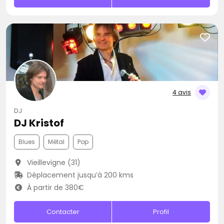
4 avis
DJ
DJ Kristof
Blues
Métal
Pop
Vieillevigne (31)
Déplacement jusqu’à 200 kms
À partir de 380€
Contacter
Profil