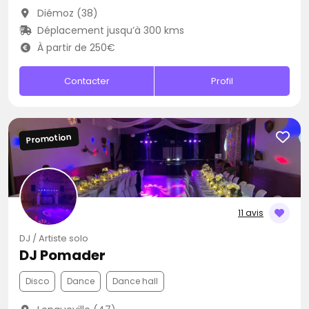
Diémoz (38)
Déplacement jusqu’à 300 kms
À partir de 250€
Contacter
Profil
Promotion
11 avis
DJ / Artiste solo
DJ Pomader
Disco
Dance
Dance hall