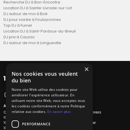
Recherche DJ à Bon-Encontre
Location DJ à Sainte-Livrade-sur-Lot
DJ autour de moi à Boé
DJ pour soirée à Foulayronnes
Top DJ à Fumel
Location DJ à Saint-Pardoux-du-Breuil
DJ prix à Cauzac
DJ autour de moi à Longueville
×
Nos cookies vous veulent
du bien
Notre site Web utilise des cookies pour
améliorer l'expérience utilisateur. En
utilisant notre site Web, vous acceptez tous
A propos
Liens utiles
les cookies conformément à notre Politique
relative aux cookies.
En savoir plus
Qui sommes-nous ?
Recherche Express
1001Salles
L'équipe
1001Salles PRO
Nous contacter
PERFORMANCE
1001Traiteurs
FAQ