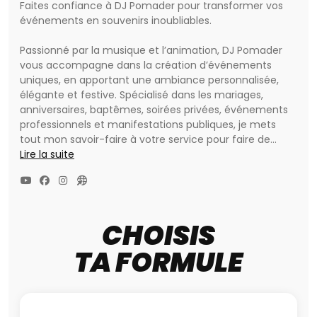
Faites confiance à DJ Pomader pour transformer vos
événements en souvenirs inoubliables.
Passionné par la musique et l’animation, DJ Pomader
vous accompagne dans la création d’événements
uniques, en apportant une ambiance personnalisée,
élégante et festive. Spécialisé dans les mariages,
anniversaires, baptêmes, soirées privées, événements
professionnels et manifestations publiques, je mets
tout mon savoir-faire à votre service pour faire de
chaque réception un moment exceptionnel.
Lire la suite
Bien plus qu’un simple DJ, DJ Pomader propose une
prestation complète mêlant DJ, chanteur live,
animation, sonorisation professionnelle et mise en
CHOISIS
lumière, avec une préparation personnalisée afin de
répondre au mieux à vos attentes.
TA FORMULE
Chaque événement est unique, c’est pourquoi votre
programmation musicale est préparée selon vos goûts,
votre style et l’ambiance que vous souhaitez créer.