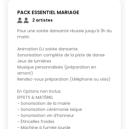
🎪 Événements publics
PACK ESSENTIEL MARIAGE
Nos prestations peuvent comprendre :
2 artistes
- Sonorisation de la mairie
- Sonorisation de cérémonie laïque
Pour une soirée dansante réussie jusqu’à 3h du
- Sonorisation du vin d'honneur
matin
- Animation de la soirée
- Gestion des temps forts
Animation DJ soirée dansante
- Programmation musicale personnalisée
Sonorisation complète de la piste de danse
- Sonorisation et éclairage professionnels
Jeux de lumières
- Lumières d'ambiance (éclairage architectural)
Musique personnalisée (préparation en
- Photo Booth
amont)
- Étincelles froides
Rendez-vous préparation (téléphone ou visio)
- Machine à fumée lourde
- Vidéoprojecteur
En Options non inclus:
- Installation et démontage du matériel
EFFETS & MATÉRIEL
- Accompagnement personnalisé avant votre
- Sonorisation de la mairie
événement
- Sonorisation cérémonie laïque
- Sonorisation vin d’honneur
Plusieurs formules sont disponibles afin de s'adapter à
- Étincelles froides
tous les budgets.
- Machine à fumée lourde