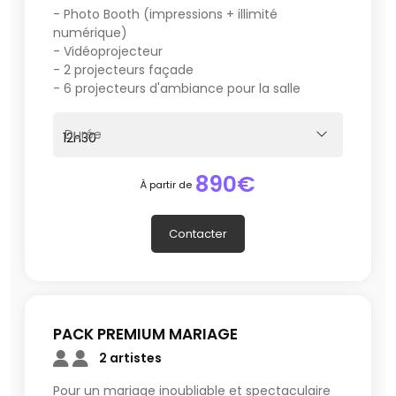
- Photo Booth (impressions + illimité
Toutes nos prestations sont entièrement modulables :
numérique)
choisissez le pack qui vous convient et ajoutez
- Vidéoprojecteur
uniquement les options dont vous avez besoin pour
- 2 projecteurs façade
créer un événement à votre image.
- 6 projecteurs d'ambiance pour la salle
Durée
890€
À partir de
Contacter
PACK PREMIUM MARIAGE
2 artistes
Pour un mariage inoubliable et spectaculaire