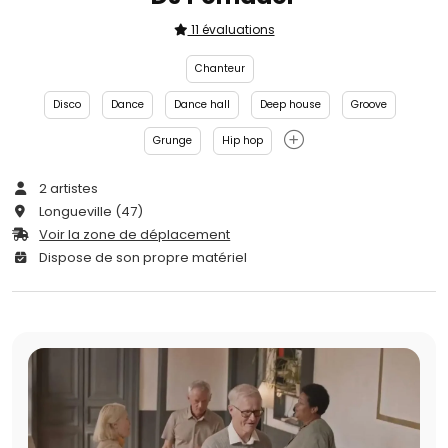
11 évaluations
Chanteur
Disco
Dance
Dance hall
Deep house
Groove
Grunge
Hip hop
2 artistes
Longueville (47)
Voir la zone de déplacement
Dispose de son propre matériel