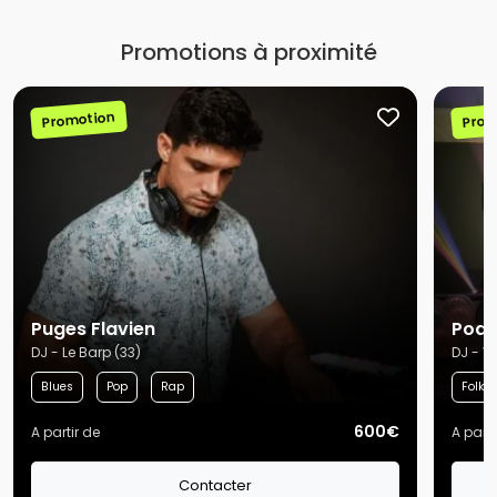
Promotions à proximité
Promotion
Prom
Puges Flavien
Podi
DJ - Le Barp (33)
DJ - V
Blues
Pop
Rap
Folk
600€
A partir de
A parti
Contacter