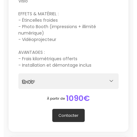
Visio
demande.
EFFETS & MATÉRIEL :
DJ Pomader vous accompagne dans tous vos
- Étincelles froides
événements privés, publics et professionnels avec des
- Photo Booth (impressions + illimité
prestations entièrement personnalisées. Chaque
numérique)
événement est préparé avec soin afin de créer une
- Vidéoprojecteur
ambiance qui vous ressemble, grâce à une
programmation musicale sur mesure, un matériel
AVANTAGES :
professionnel et un accompagnement de qualité.
- Frais kilométriques offerts
- Installation et démontage inclus
Nous intervenons pour :
💍 Mariages
Durée
🎂 Anniversaires
👶 Baptêmes
1090€
🎉 Soirées privées
À partir de
🏢 Événements d'entreprise
🏛️ Comités des fêtes
Contacter
🎭 Associations
🎤 Karaokés
🕺 Soirées dansantes