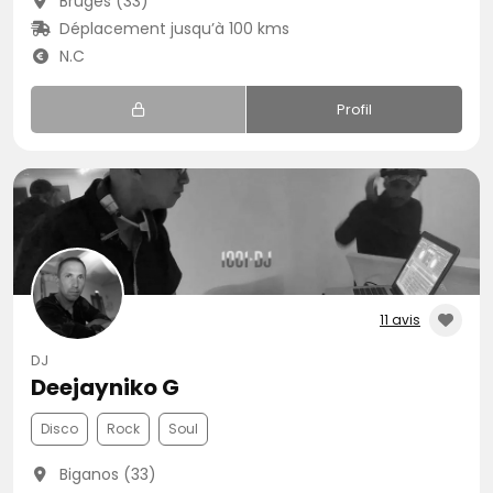
Bruges (33)
Déplacement jusqu’à 100 kms
N.C
Profil
11 avis
DJ
Deejayniko G
Disco
Rock
Soul
Biganos (33)