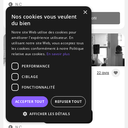
N.C
×
Nos cookies vous veulent
Profil
du bien
Notre site Web utilise des cookies pour
améliorer l'expérience utilisateur. En
utilisant notre site Web, vous acceptez tous
les cookies conformément à notre Politique
relative aux cookies.
En savoir plus
PERFORMANCE
22 avis
CIBLAGE
DJ
FONCTIONNALITÉ
Passion Zyk
Disco
Soca
Dance hall
ACCEPTER TOUT
REFUSER TOUT
Saint-Jory (31)
AFFICHER LES DÉTAILS
Afficher la carte
Déplacement jusqu’à 300 kms
N.C