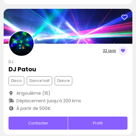
32 avis
DJ
DJ Patou
Disco
Dance hall
Dance
Angoulême (16)
Déplacement jusqu’à 200 kms
À partir de 500€
Contacter
Profil