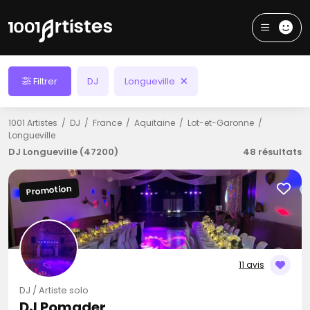
Filtrer
DJ
Longueville
1001 Artistes
DJ
France
Aquitaine
Lot-et-Garonne
Longueville
DJ Longueville (47200)
48 résultats
Promotion
11 avis
DJ / Artiste solo
DJ Pomader