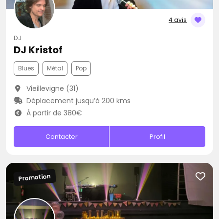
4 avis
DJ
DJ Kristof
Blues
Métal
Pop
Vieillevigne (31)
Déplacement jusqu’à 200 kms
À partir de 380€
Contacter
Profil
Promotion