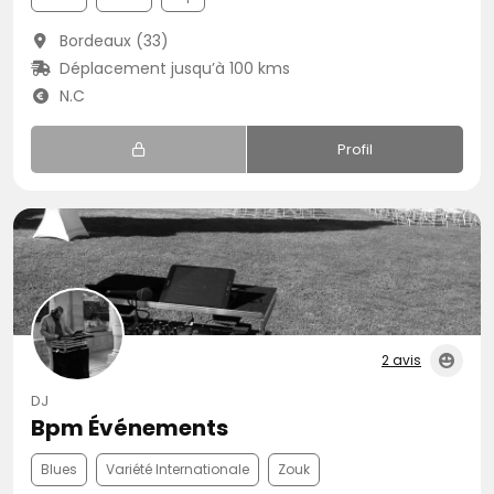
Bordeaux (33)
Déplacement jusqu’à 100 kms
N.C
Profil
2 avis
DJ
Bpm Événements
Blues
Variété Internationale
Zouk