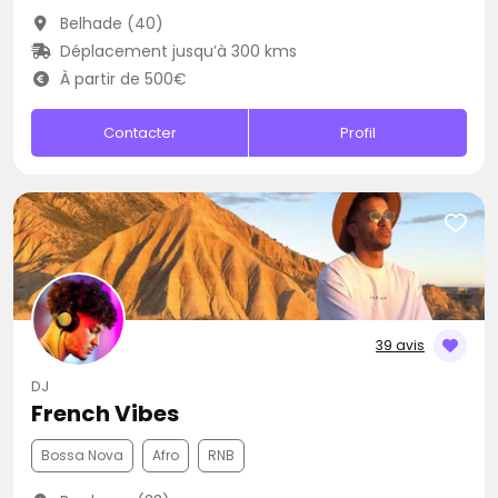
Belhade (40)
Déplacement jusqu’à 300 kms
À partir de 500€
Contacter
Profil
39 avis
DJ
French Vibes
Bossa Nova
Afro
RNB