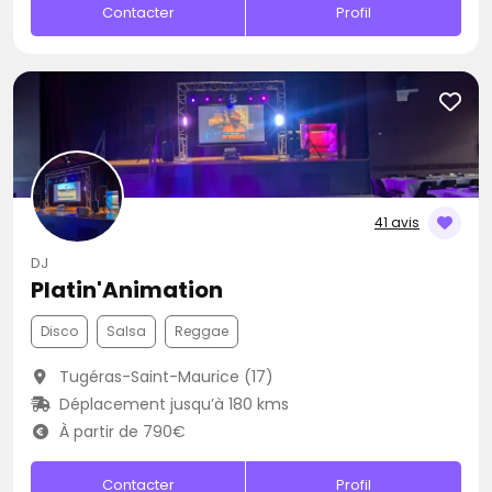
Contacter
Profil
41 avis
DJ
Platin'Animation
Disco
Salsa
Reggae
Tugéras-Saint-Maurice (17)
Déplacement jusqu’à 180 kms
À partir de 790€
Contacter
Profil