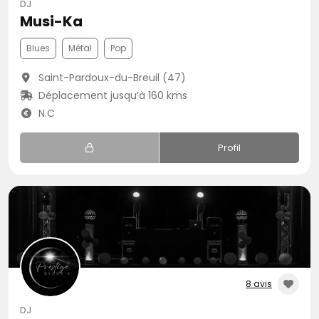
DJ
Musi-Ka
Blues
Métal
Pop
Saint-Pardoux-du-Breuil (47)
Déplacement jusqu’à 160 kms
N.C
Profil
8 avis
DJ