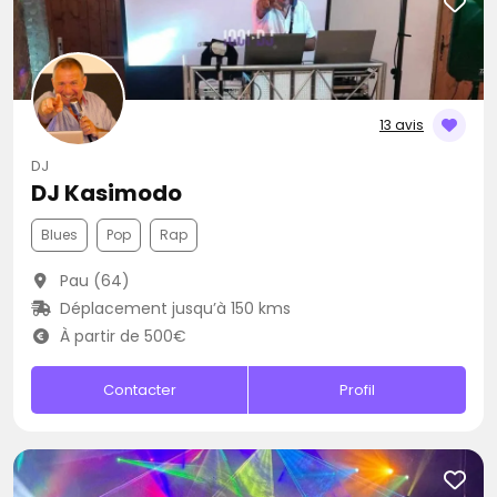
13 avis
DJ
DJ Kasimodo
Blues
Pop
Rap
Pau (64)
Déplacement jusqu’à 150 kms
À partir de 500€
Contacter
Profil