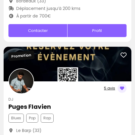
Bordeaux (33)
Déplacement jusqu’à 200 kms
À partir de 700€
Contacter
Profil
Promotion
5 avis
DJ
Puges Flavien
Blues
Pop
Rap
Le Barp (33)