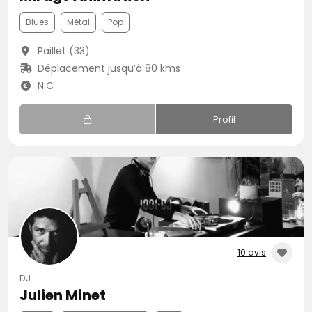
Blues
Métal
Pop
Paillet (33)
Déplacement jusqu’à 80 kms
N.C
Profil
10 avis
DJ
Julien Minet