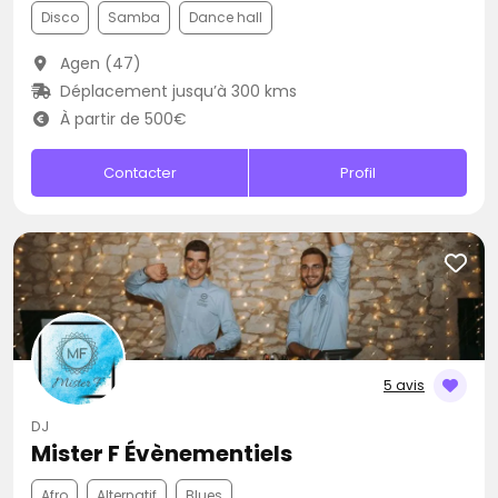
Disco
Samba
Dance hall
Agen (47)
Déplacement jusqu’à 300 kms
À partir de 500€
Contacter
Profil
5 avis
DJ
Mister F Évènementiels
Afro
Alternatif
Blues