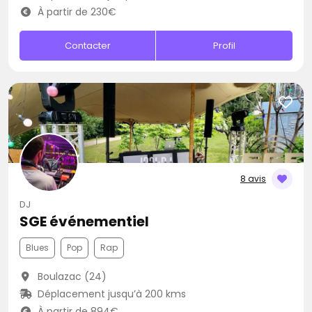
À partir de 230€
Contacter
Profil
8 avis
DJ
SGE événementiel
Blues
Pop
Rap
Boulazac (24)
Déplacement jusqu’à 200 kms
À partir de 894€